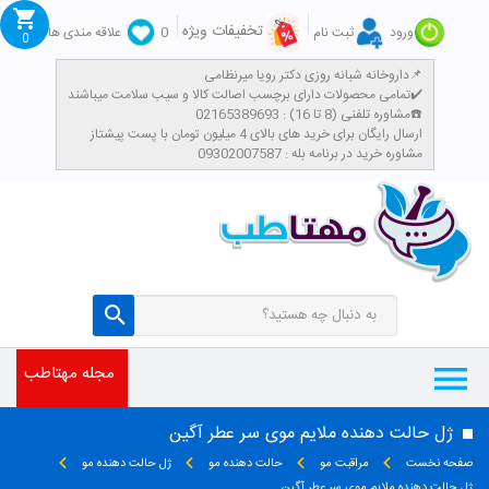
تخفیفات ویژه
ورود
ثبت نام
0
علاقه مندی ها
0
داروخانه شبانه روزی دکتر رویا میرنظامی📌
تمامی محصولات دارای برچسب اصالت کالا و سیب سلامت میباشند✔️
مشاوره تلفنی (8 تا 16) : 02165389693☎️
​ارسال رایگان برای خرید های بالای 4 میلیون تومان با پست پیشتاز
مشاوره خرید در برنامه بله : 09302007587
مجله مهتاطب
ژل حالت دهنده ملایم موی سر عطر آگین
صفحه نخست
مراقبت مو
حالت دهنده مو
ژل حالت دهنده مو
ژل حالت دهنده ملایم موی سر عطر آگین