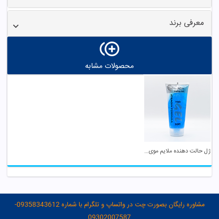
معرفی برند
محصولات مشابه
ژل حالت دهنده ملایم موی سر عطر آگین
مشاوره رایگان بصورت چت در واتساپ و تلگرام با شماره 09358343612-
09302007587