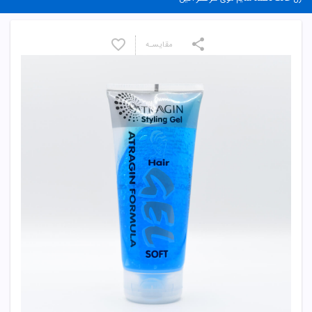
مقایسـه