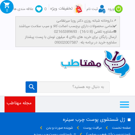
تخفیفات ویژه
ورود
ثبت نام
0
علاقه مندی ها
0
داروخانه شبانه روزی دکتر رویا میرنظامی📌
تمامی محصولات دارای برچسب اصالت کالا و سیب سلامت میباشند✔️
مشاوره تلفنی (8 تا 16) : 02165389693☎️
​ارسال رایگان برای خرید های بالای 4 میلیون تومان با پست پیشتاز
مشاوره خرید در برنامه بله : 09302007587
مجله مهتاطب
ژل شستشوی پوست چرب سینره
صفحه نخست
مراقبت پوست
شوینده صورت و بدن
شوینده صورت(ژل،فوم،پن،صابون)
ژل شستشوی پوست چرب سینره