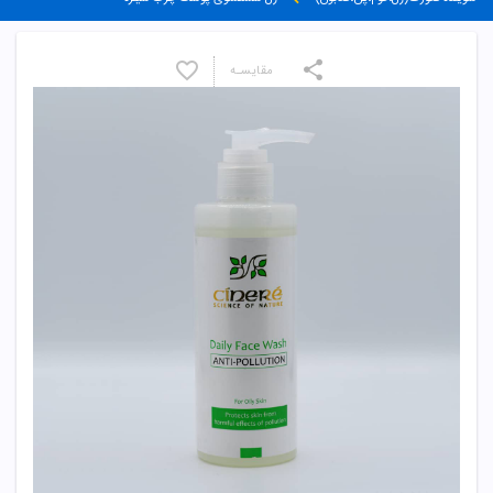
مقایسـه