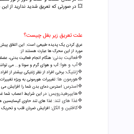
💥 در صورتی که تعریق شدید ندارید از ای
علت تعریق زیر بغل چیست؟
عرق کردن یک پدیده طبیعی است. این اتفاق پیش م
مورد از این محرک ها عبارت هستند از:
🔷فعالیت بدنی:
هنگام انجام فعالیت بدنی، عضلا
🔷آب و هوا:
آب و هوای گرم و سونا و... می توانن
🔷ژنتیک:
برخی افراد از نظر ژنتیکی بیشتر از افراد
🔷هورمون ها:
تغییرات هورمونی به ویژه تغییرات د
🔷استرس:
استرس دمای بدن شما را افزایش می د
🔷هایپرهیدرویس:
در این شرایط اعصاب شما غدد
🔷غذا های تند:
غذا های تند حاوی کپسایسین هستن
🔷کافئین و الکل:
افزایش ضربان قلب و تحریک غدد