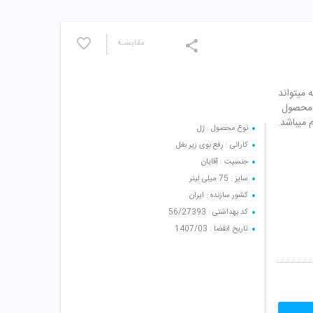
مقایسـه
 میتواند
ن محصول
 میباشد.
نوع محصول : ژل
کارائی : رفع بوی زیر بغل
جنسیت : آقایان
سایز : 75 میلی لیتر
کشور سازنده : ایران
کد بهداشتی : 56/27393
تاریخ انقضا : 1407/03