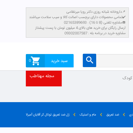
داروخانه شبانه روزی دکتر رویا میرنظامی📌
تمامی محصولات دارای برچسب اصالت کالا و سیب سلامت میباشند✔️
مشاوره تلفنی (8 تا 16) : 02165389693☎️
​ارسال رایگان برای خرید های بالای 4 میلیون تومان با پست پیشتاز
مشاوره خرید در برنامه بله : 09302007587
سبد خرید
0
مجله مهتاطب
 کودک
دی
ضد تعریق
مام و استیک
ژل ضد تعریق توتال کر آقایان آمبرلا