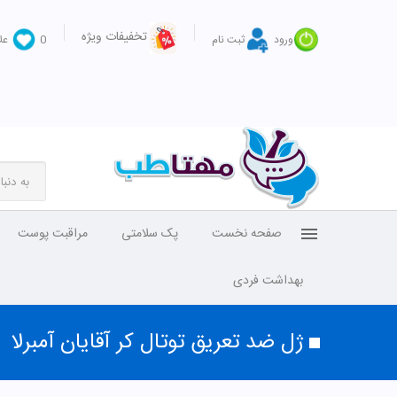
تخفیفات ویژه
ورود
ثبت نام
0
عل
صفحه نخست
پک سلامتی
مراقبت پوست
بهداشت فردی
ژل ضد تعریق توتال کر آقایان آمبرلا