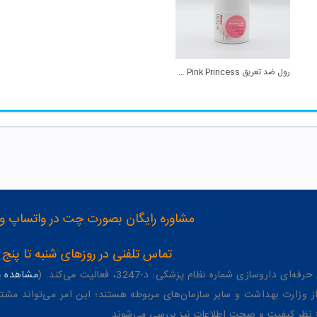
رول ضد تعریق Pink Princess شون
مشاوره رایگان بصورت چت در واتساپ و تلگرام با شماره 12
تماس تلفنی در روزهای شنبه تا پنج شنبه از 8 صبح تا 4 عصر به شمار
وسازی شماره نظام پزشکی: د-3247، فعالیت می‌کند. (
مشاهده پر
وزارت بهداشت و سایر سازمان‌های مربوطه هستند؛ این امر می‌تواند مشتر
از نظر کیفیت و صحت اطلاعات نیز بررسی می‌شوند.