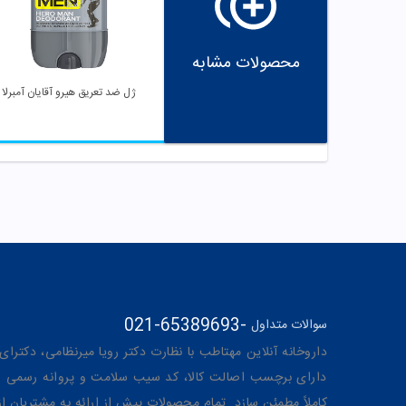
محصولات مشابه
ژل ضد تعریق هیرو آقایان آمبرلا
021-65389693
-
سوالات متداول
داروخانه آنلاین مهتاطب با نظارت دکتر رویا میرنظامی، دکترای حرفه‌ای دار
دارای برچسب اصالت کالا، کد سیب سلامت و پروانه رسمی از 
کاملاً مطمئن سازد. تمام محصولات پیش از ارائه به مشتریان 