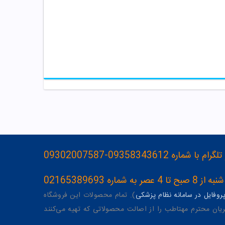
093583436-09302007587
ه 02165389693
وفایل در سامانه نظام پزشکی
). تمام محصولات این فروشگاه
یان محترم مهتاطب را از اصالت محصولاتی که تهیه می‌کنند