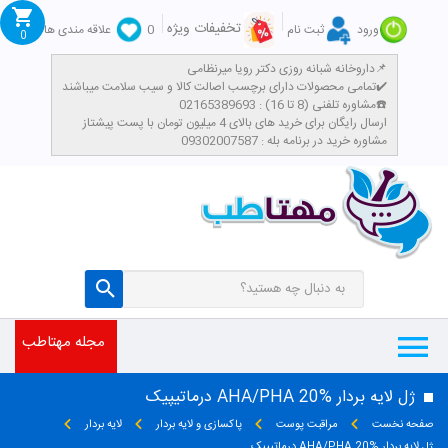
تخفیفات ویژه
ورود
ثبت نام
0
علاقه مندی ها
0
داروخانه شبانه روزی دکتر رویا میرنظامی📌
تمامی محصولات دارای برچسب اصالت کالا و سیب سلامت میباشند✔️
مشاوره تلفنی (8 تا 16) : 02165389693☎️
​ارسال رایگان برای خرید های بالای 4 میلیون تومان با پست پیشتاز
مشاوره خرید در برنامه بله : 09302007587
مجله مهتاطب
ژل لایه بردار AHA/PHA 20% درماتیپیک
صفحه نخست
مراقبت پوست
پاکسازی و لایه بردار
لایه بردار
ژل لایه بردار AHA/PHA 20% درماتیپیک