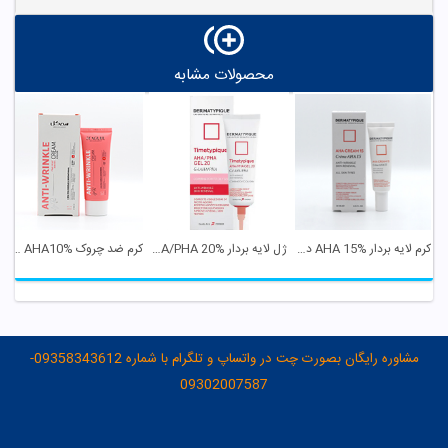
محصولات مشابه
کرم لایه بردار AHA 15% درماتیپیک
ژل لایه بردار AHA/PHA 20% درماتیپیک
کرم ضد چروک AHA10% سی گل
مشاوره رایگان بصورت چت در واتساپ و تلگرام با شماره 09358343612-
09302007587