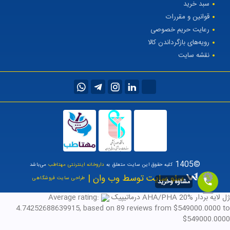
سبد خرید
قوانین و مقررات
رعایت حریم خصوصی
رویه‌های بازگرداندن کالا
نقشه سایت
©1405
کلیه حقوق این سایت متعلق به
داروخانه اینترنتی مهتاطب
می‌باشد
سئو سایت توسط وب وان |
طراحی سایت فروشگاهی
مشاوه وخرید
ژل لایه بردار AHA/PHA 20% درماتیپیک
Average rating:
4.74252688639915
, based on
89
reviews
from $
549000.0000
to
$
549000.0000