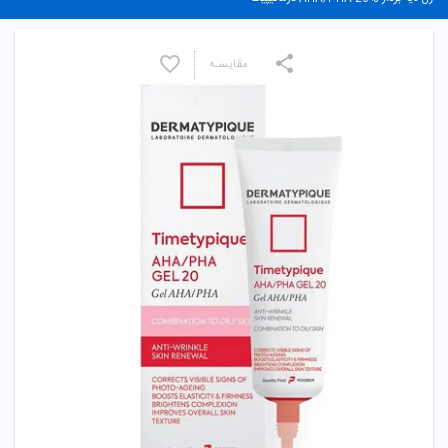
مقایسـه