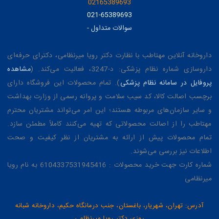
02165389693
021-65389693
سوالات متداول
-
داروخانه آنلاین مهتاطب با نظارت دکتر رویا میرنظامی، دکترای حرفه‌ای
داروسازی شماره نظام پزشکی: د-3247، فعالیت می‌کند. (
مشاهده
پروفایل در سامانه نظام پزشکی
). تمام محصولات این فروشگاه دارای
برچسب اصالت کالا، کد سیب سلامت و پروانه رسمی از وزارت بهداشت
و سایر سازمان‌های مربوطه هستند؛ این امر می‌تواند مشتریان محترم
مهتاطب را از اصالت محصولاتی که تهیه می‌کنند کاملاً مطمئن سازد.
تمام محصولات پیش از ارائه به مشتریان از نظر کیفیت و صحت
اطلاعات نیز بررسی می‌شوند.
شماره کارت جهت خرید محصولات : 6104337531945416 به نام رویا
میرنظامی
آدرس: تهران، شهریار، باغستان، جنب درمانگاه حکیم، داروخانه شبانه
روزی دکتر رویا میرنظامی