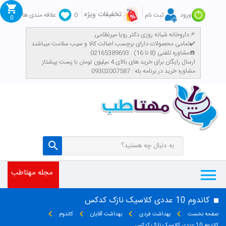
تخفیفات ویژه
ورود
ثبت نام
0
علاقه مندی ها
0
داروخانه شبانه روزی دکتر رویا میرنظامی📌
تمامی محصولات دارای برچسب اصالت کالا و سیب سلامت میباشند✔️
مشاوره تلفنی (8 تا 16) : 02165389693☎️
​ارسال رایگان برای خرید های بالای 4 میلیون تومان با پست پیشتاز
مشاوره خرید در برنامه بله : 09302007587
مجله مهتاطب
کاندوم 10 عددی کلاسیک نازک کدکس
صفحه نخست
بهداشت فردی
بهداشت آقایان
کاندوم
کاندوم 10 عددی کلاسیک نازک کدکس