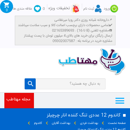
تخفیفات ویژه
ورود
ثبت نام
0
علاقه مندی ها
0
داروخانه شبانه روزی دکتر رویا میرنظامی📌
تمامی محصولات دارای برچسب اصالت کالا و سیب سلامت میباشند✔️
مشاوره تلفنی (8 تا 16) : 02165389693☎️
​ارسال رایگان برای خرید های بالای 4 میلیون تومان با پست پیشتاز
مشاوره خرید در برنامه بله : 09302007587
مجله مهتاطب
کاندوم 12 عددی تنگ کننده انار چرچیلز
صفحه نخست
بهداشت فردی
بهداشت آقایان
کاندوم
کاندوم 12 عددی تنگ کننده انار چرچیلز