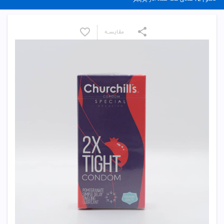
مقایسـه