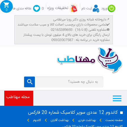
تخفیفات ویژه
ورود
ثبت نام
0
علاقه مندی ها
0
داروخانه شبانه روزی دکتر رویا میرنظامی📌
تمامی محصولات دارای برچسب اصالت کالا و سیب سلامت میباشند✔️
مشاوره تلفنی (8 تا 16) : 02165389693☎️
​ارسال رایگان برای خرید های بالای 4 میلیون تومان با پست پیشتاز
مشاوره خرید در برنامه بله : 09302007587
مجله مهتاطب
کاندوم 12 عددی سوپر کلاسیک شماره 20 فارکس
صفحه نخست
بهداشت فردی
بهداشت آقایان
کاندوم
کاندوم 12 عددی سوپر کلاسیک شماره 20 فارکس