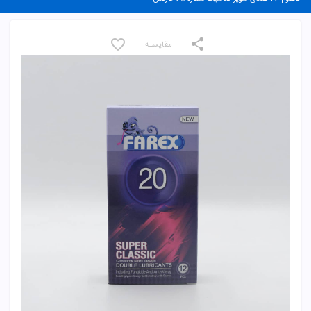
مقایسـه