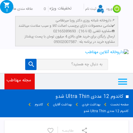
تخفیفات ویژه
0
علاقه مندی ها
ورود
ثبت نام
0
داروخانه شبانه روزی دکتر رویا میرنظامی📌
تمامی محصولات دارای برچسب اصالت کالا و سیب سلامت میباشند✔️
مشاوره تلفنی (8 تا 16) : 02165389693☎️
​ارسال رایگان برای خرید های بالای 4 میلیون تومان با پست پیشتاز
مشاوره خرید در برنامه بله : 09302007587
مجله مهتاطب
کاندوم 12 عددی Ultra Thin شدو
صفحه نخست
بهداشت فردی
بهداشت آقایان
کاندوم
کاندوم 12 عددی Ultra Thin شدو
مقایسـه