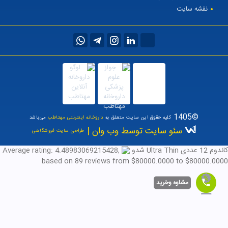
نقشه سایت
©1405
کلیه حقوق این سایت متعلق به
داروخانه اینترنتی مهتاطب
می‌باشد
سئو سایت توسط وب وان |
طراحی سایت فروشگاهی
کاندوم 12 عددی Ultra Thin شدو
,
4.48983069215428
Average rating:
based on
89
reviews
from $
80000.0000
to $
80000.0000
مشاوه وخرید