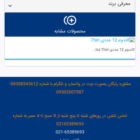
معرفی برند
محصولات مشابه
کاندوم 12 عددی Ultra Thin ایکس دریم
مشاوره رایگان بصورت چت در واتساپ و تلگرام با شماره 09358343612-
09302007587
تماس تلفنی در روزهای شنبه تا پنج شنبه از 8 صبح تا 4 عصر به شماره
02165389693
021-65389693