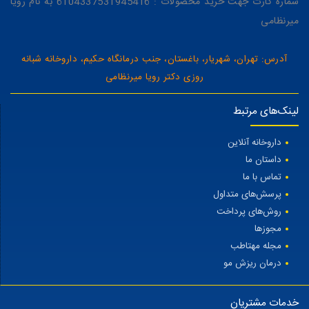
شماره کارت جهت خرید محصولات : 6104337531945416 به نام رویا
میرنظامی
آدرس: تهران، شهریار، باغستان، جنب درمانگاه حکیم، داروخانه شبانه
روزی دکتر رویا میرنظامی
لینک‌های مرتبط
داروخانه آنلاین
داستان ما
تماس با ما
پرسش‌های متداول
روش‌های پرداخت
مجوزها
مجله مهتاطب
درمان ریزش مو
خدمات مشتریان