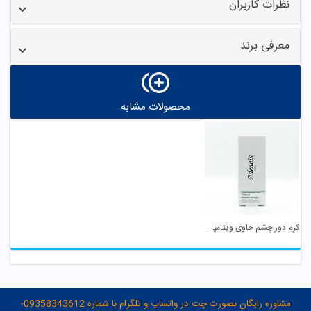
نظرات کاربران
معرفی برند
محصولات مشابه
کرم دور چشم حاوی ویتامین کا آدنایس
مشاوره رایگان بصورت چت در واتساپ و تلگرام با شماره 09358343612-