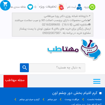
تخفیفات ویژه
ورود
ثبت نام
0
علاقه مندی ها
0
داروخانه شبانه روزی دکتر رویا میرنظامی📌
تمامی محصولات دارای برچسب اصالت کالا و سیب سلامت میباشند✔️
مشاوره تلفنی (8 تا 16) : 02165389693☎️
​ارسال رایگان برای خرید های بالای 4 میلیون تومان با پست پیشتاز
مشاوره خرید در برنامه بله : 09302007587
مجله مهتاطب
کرم التیام بخش دور چشم اون
صفحه نخست
مراقبت پوست
دور چشم
کرم و سرم دور چشم
کرم التیام بخش دور چشم اون