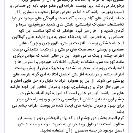
برخوردار می باشد. زیرا پوست اطراف این عضو مهم، لایه ای حساس و
آسیب پذیر می باشد که دائما در معرض عوامل مخرب و بیماری زا از
جمله رادیکال های آزاد و مضر، آلاینده ها و آلودگی های موجود در هوا،
تشعشعات خطرناک فرابنفشی، تابش های شدید خورشیدی، سرما و
گرمای شدید و... قرار می گیرد. عواملی که نه تنها سلامت این لایه
حساس را به خطر می اندازند، بلکه منجر به برزو عارضه هایی گوناگون
از جمله خشکی پوست، التهابات پوستی، ظهور چین و چروک هایی
سطحی و پوستی، حساسیت های پوستی و در نتیجه کشیدگی پوست
اطراف چشم و پلک ها می شود. این در حالی است که عوامل دیگری
مانند کهولت سن، مشکلات ژنتیکی، اختلالات هورمونی، استرس ها و
اضطرابات روزمره نیز منجر به تشدید و تحریک بیش از پیش پوست
اطراف چشم و در نتیجه افزایش احتمال ابتلا به این گونه عارضه های
پوستی می شوند. از این رو همواره افراد به دنبال راه حل هایی آسان و
در عین حال موثر برای پیشگیری، بهبود و درمان قطعی این گونه عارضه
های می باشند. این در حالی است که امروزه کرم التیام بخش دور
چشم اون به دلیل داشتن فرمولاسیونی خاص و ویژه، راه حلی موثر
برای بهبود و درمان عارضه های ایجاد شده در پوست اطراف چشم می
باشد.
کرم التیام بخش دور چشم اون که برای اثربخشی بهتر و بیشتر آن
مطلوب است تا در طول روند درمان به صورت مرتب و مانند دستور
العمل موجود در جعبه محصول از آن استفاده نمایید.