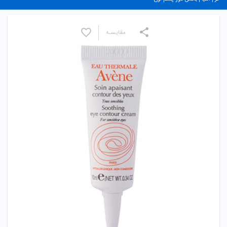
مقایسـه