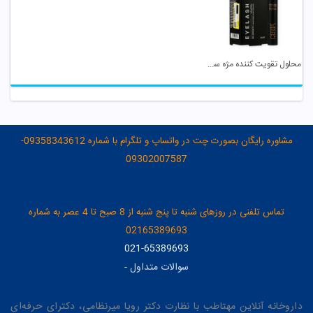
محلول تقویت کننده مژه سریتا
مشاوره رایگان بصورت چت در واتساپ و تلگرام با شماره 09358343612-
09302007587
تماس تلفنی در روزهای شنبه تا پنج شنبه از 8 صبح تا 4 عصر به شماره
02165389693
021-65389693
سوالات متداول
-
داروخانه آنلاین مهتاطب با نظارت دکتر رویا میرنظامی، دکترای حرفه‌ای