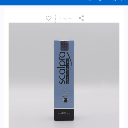
مقایسـه