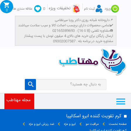
تخفیفات ویژه
ورود
ثبت نام
0
علاقه مندی ها
0
داروخانه شبانه روزی دکتر رویا میرنظامی📌
تمامی محصولات دارای برچسب اصالت کالا و سیب سلامت میباشند✔️
مشاوره تلفنی (8 تا 16) : 02165389693☎️
​ارسال رایگان برای خرید های بالای 4 میلیون تومان با پست پیشتاز
مشاوره خرید در برنامه بله : 09302007587
مجله مهتاطب
کرم تقویت کننده ابرو اسکالپیا
صفحه نخست
مراقبت مو
ابرو و مژه
ضد ریزش ابرو و مژه
کرم تقویت کننده ابرو اسکالپیا