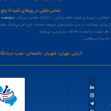
تماس تلفنی در روزهای شنبه تا پنج شنبه از 8 صبح تا 4 عصر به شمار
وسازی شماره نظام پزشکی: د-3247، فعالیت می‌کند. (
مشاهده پر
وزارت بهداشت و سایر سازمان‌های مربوطه هستند؛ این امر می‌تواند مشتر
از نظر کیفیت و صحت اطلاعات نیز بررسی می‌شوند.
آدرس: تهران، شهریار، باغستان، جنب درمانگاه