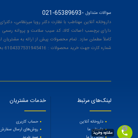
021-65389693
-
سوالات متداول
داروخانه آنلاین مهتاطب با نظارت دکتر رویا میرنظامی، دکترای حرفه‌ای دار
دارای برچسب اصالت کالا، کد سیب سلامت و پروانه رسمی از 
کاملاً مطمئن سازد. تمام محصولات پیش از ارائه به مشتریان 
شماره کارت جهت خرید محصولات : 6104337531945416 به نام رویا میرنظامی
لینک‌های مرتبط
خدمات مشتریان
داروخانه آنلاین
حساب کاربری
داستان ما
روش‌های ارسال سفارش
مشاوه وخرید
تماس با ما
سبد خرید