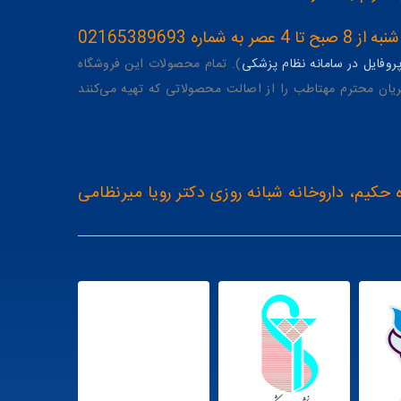
ه 02165389693
وفایل در سامانه نظام پزشکی
). تمام محصولات این فروشگاه
یان محترم مهتاطب را از اصالت محصولاتی که تهیه می‌کنند
 حکیم، داروخانه شبانه روزی دکتر رویا میرنظامی