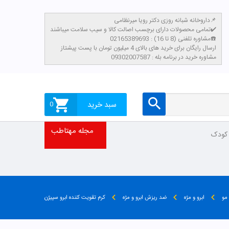
داروخانه شبانه روزی دکتر رویا میرنظامی📌
تمامی محصولات دارای برچسب اصالت کالا و سیب سلامت میباشند✔️
مشاوره تلفنی (8 تا 16) : 02165389693☎️
​ارسال رایگان برای خرید های بالای 4 میلیون تومان با پست پیشتاز
مشاوره خرید در برنامه بله : 09302007587
سبد خرید
0
مجله مهتاطب
 کودک
مو
ابرو و مژه
ضد ریزش ابرو و مژه
کرم تقویت کننده ابرو سپیژن