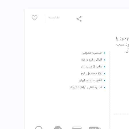
مقایسـه
 خود را
خود،سبب
آن
جنسیت: عمومی
کارائی: ابرو و مژه
سایز: 3 میلی لیتر
نوع محصول: کرم
کشور سازنده: ایران
کد بهداشتی: 42/11047