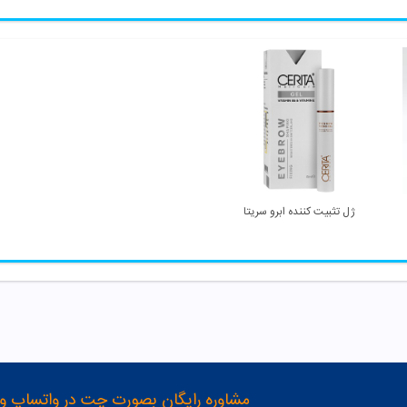
ژل تثبیت کننده ابرو سریتا
مشاوره رایگان بصورت چت در واتساپ و تلگرام با شماره 12