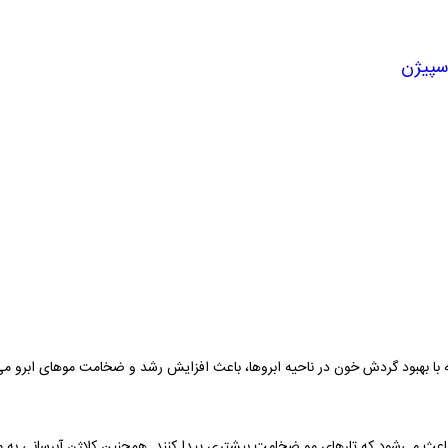
سپیژن
 با بهبود گردش خون در ناحیه ابروها، باعث افزایش رشد و ضخامت موهای ابرو می
اعث می‌شود که تارهای مو ضخامت بیشتری پیدا کنند. همچنین کلاژن آبرسانی به مو