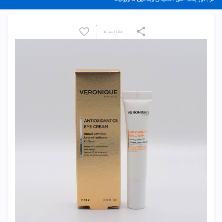
مقایسـه