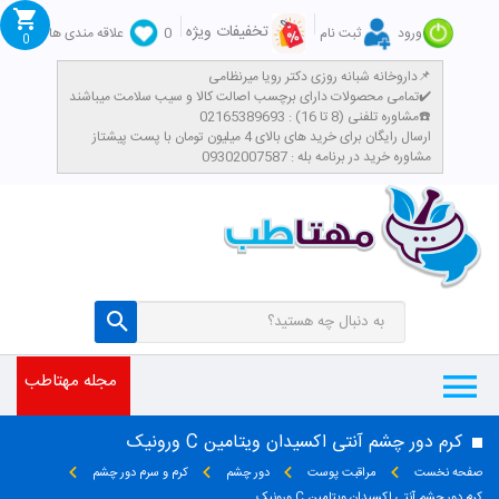
تخفیفات ویژه
ورود
ثبت نام
0
علاقه مندی ها
0
داروخانه شبانه روزی دکتر رویا میرنظامی📌
تمامی محصولات دارای برچسب اصالت کالا و سیب سلامت میباشند✔️
مشاوره تلفنی (8 تا 16) : 02165389693☎️
​ارسال رایگان برای خرید های بالای 4 میلیون تومان با پست پیشتاز
مشاوره خرید در برنامه بله : 09302007587
مجله مهتاطب
کرم دور چشم آنتی اکسیدان ویتامین C ورونیک
صفحه نخست
مراقبت پوست
دور چشم
کرم و سرم دور چشم
کرم دور چشم آنتی اکسیدان ویتامین C ورونیک