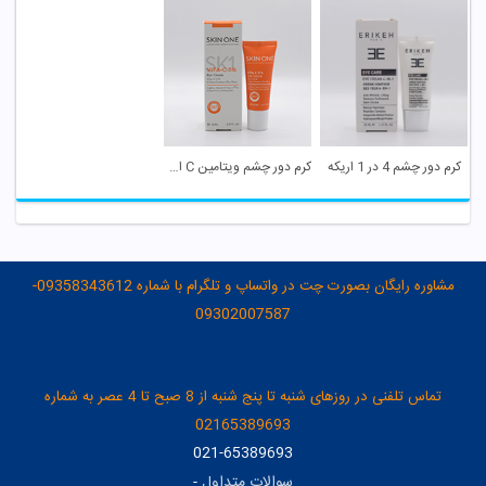
کرم دور چشم 4 در 1 اریکه
کرم دور چشم ویتامین C اسکین وان
مشاوره رایگان بصورت چت در واتساپ و تلگرام با شماره 09358343612-
09302007587
تماس تلفنی در روزهای شنبه تا پنج شنبه از 8 صبح تا 4 عصر به شماره
02165389693
021-65389693
سوالات متداول
-