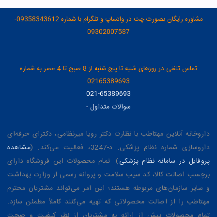
مشاوره رایگان بصورت چت در واتساپ و تلگرام با شماره 09358343612-
09302007587
تماس تلفنی در روزهای شنبه تا پنج شنبه از 8 صبح تا 4 عصر به شماره
02165389693
021-65389693
سوالات متداول
-
داروخانه آنلاین مهتاطب با نظارت دکتر رویا میرنظامی، دکترای حرفه‌ای
داروسازی شماره نظام پزشکی: د-3247، فعالیت می‌کند. (
مشاهده
پروفایل در سامانه نظام پزشکی
). تمام محصولات این فروشگاه دارای
برچسب اصالت کالا، کد سیب سلامت و پروانه رسمی از وزارت بهداشت
و سایر سازمان‌های مربوطه هستند؛ این امر می‌تواند مشتریان محترم
مهتاطب را از اصالت محصولاتی که تهیه می‌کنند کاملاً مطمئن سازد.
تمام محصولات پیش از ارائه به مشتریان از نظر کیفیت و صحت