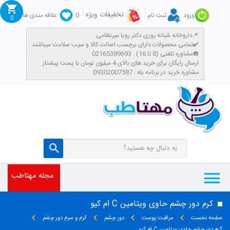
تخفیفات ویژه
ورود
ثبت نام
0
علاقه مندی ها
0
داروخانه شبانه روزی دکتر رویا میرنظامی📌
تمامی محصولات دارای برچسب اصالت کالا و سیب سلامت میباشند✔️
مشاوره تلفنی (8 تا 16) : 02165389693☎️
​ارسال رایگان برای خرید های بالای 4 میلیون تومان با پست پیشتاز
مشاوره خرید در برنامه بله : 09302007587
مجله مهتاطب
کرم دور چشم حاوی ویتامین C ام کیو
صفحه نخست
مراقبت پوست
دور چشم
کرم و سرم دور چشم
کرم دور چشم حاوی ویتامین C ام کیو