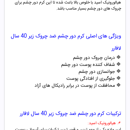
هیالورونیک اسید با خلوص بالا باعث شده تا این کرم دور چشم برای
چروک های دور چشم بسیار مناسب باشد.
ویژگی های اصلی
کرم دور چشم
ضد چروک
زیر
40 سال
لافارر
🔷
درمان چروک دور چشم
🔷
شفاف کننده پوست دور چشم
🔷
جوانسازی دور چشم
🔷
جلوگیری از افتادگی پوست
🔷
محافظت از پوست در برابر رادیکال های آزاد
ترکیبات
کرم دور چشم
ضد چروک
زیر
40 سال لافارر
📌
هیالورونیک اسید:
این ماده یکی از مهم ترین و قوی ترین ترکیبات برای آبرسانی پوست