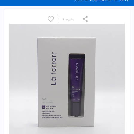
مقایسـه