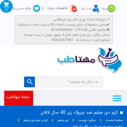
تخفیفات ویژه
ورود
ثبت نام
0
علاقه مندی ها
0
داروخانه شبانه روزی دکتر رویا میرنظامی📌
تمامی محصولات دارای برچسب اصالت کالا و سیب سلامت میباشند✔️
مشاوره تلفنی (8 تا 16) : 02165389693☎️
​ارسال رایگان برای خرید های بالای 4 میلیون تومان با پست پیشتاز
مشاوره خرید در برنامه بله : 09302007587
مجله مهتاطب
کرم دور چشم ضد چروک زیر 40 سال لافارر
صفحه نخست
مراقبت پوست
دور چشم
کرم و سرم دور چشم
کرم دور چشم ضد چروک زیر 40 سال لافارر