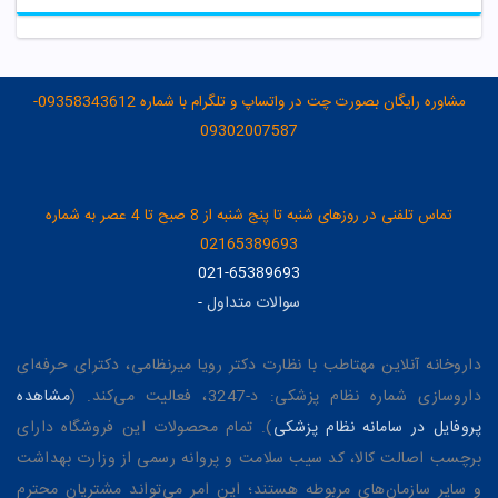
مشاوره رایگان بصورت چت در واتساپ و تلگرام با شماره 09358343612-
09302007587
تماس تلفنی در روزهای شنبه تا پنج شنبه از 8 صبح تا 4 عصر به شماره
02165389693
021-65389693
سوالات متداول
-
داروخانه آنلاین مهتاطب با نظارت دکتر رویا میرنظامی، دکترای حرفه‌ای
داروسازی شماره نظام پزشکی: د-3247، فعالیت می‌کند. (
مشاهده
پروفایل در سامانه نظام پزشکی
). تمام محصولات این فروشگاه دارای
برچسب اصالت کالا، کد سیب سلامت و پروانه رسمی از وزارت بهداشت
و سایر سازمان‌های مربوطه هستند؛ این امر می‌تواند مشتریان محترم