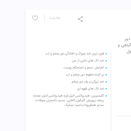
مقایسـه
دور
گیاهی و
ول
قوی ترین ضد چروک و افتادگی دور چشم و لب
ضد لک های ناشی از سن
افزایش حجم و استحکام پوست
پر کننده خطوط دور چشم و لب
ضد تیرگی و پف دور چشم
ضد لک های قهوه ای
گلیسیرین، هیدروکسی اتیل،اوره هیدروکسی اتیل، عصاره
ریشه، پروپیلن گلیکول،کافئین، سدیم دکستران سولفات،
سدیم هیالورونات،اسید سبکیک