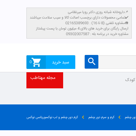
داروخانه شبانه روزی دکتر رویا میرنظامی📌
تمامی محصولات دارای برچسب اصالت کالا و سیب سلامت میباشند✔️
مشاوره تلفنی (8 تا 16) : 02165389693☎️
​ارسال رایگان برای خرید های بالای 4 میلیون تومان با پست پیشتاز
مشاوره خرید در برنامه بله : 09302007587
سبد خرید
0
مجله مهتاطب
 کودک
ور چشم
کرم و سرم دور چشم
کرم دور چشم و لب نوکسوریانس نوکس