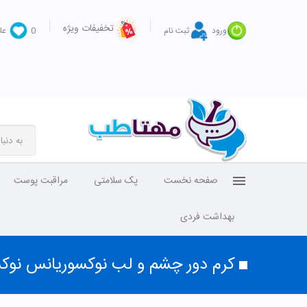
تخفیفات ویژه
ورود
ثبت نام
0
عل
صفحه نخست
پک سلامتی
مراقبت پوست
بهداشت فردی
کرم دور چشم و لب نوکسوریانس نو