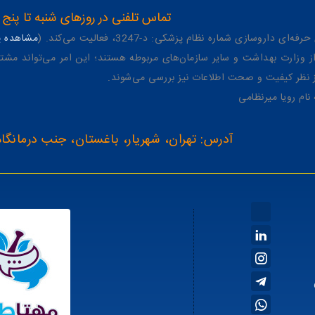
تماس تلفنی در روزهای شنبه تا پنج شنبه از 8 صبح تا 4 عصر به شمار
وسازی شماره نظام پزشکی: د-3247، فعالیت می‌کند. (
مشاهده پر
وزارت بهداشت و سایر سازمان‌های مربوطه هستند؛ این امر می‌تواند مشتر
از نظر کیفیت و صحت اطلاعات نیز بررسی می‌شوند.
آدرس: تهران، شهریار، باغستان، جنب درمانگاه