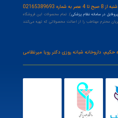
ه 02165389693
وفایل در سامانه نظام پزشکی
). تمام محصولات این فروشگاه
یان محترم مهتاطب را از اصالت محصولاتی که تهیه می‌کنند
 حکیم، داروخانه شبانه روزی دکتر رویا میرنظامی