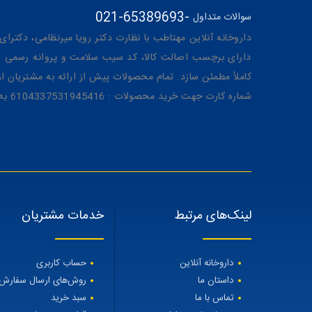
021-65389693
-
سوالات متداول
داروخانه آنلاین مهتاطب با نظارت دکتر رویا میرنظامی، دکترای حرفه‌ای دار
دارای برچسب اصالت کالا، کد سیب سلامت و پروانه رسمی از 
کاملاً مطمئن سازد. تمام محصولات پیش از ارائه به مشتریان 
شماره کارت جهت خرید محصولات : 6104337531945416 به نام رویا میرنظامی
لینک‌های مرتبط
خدمات مشتریان
داروخانه آنلاین
حساب کاربری
داستان ما
روش‌های ارسال سفارش
تماس با ما
سبد خرید