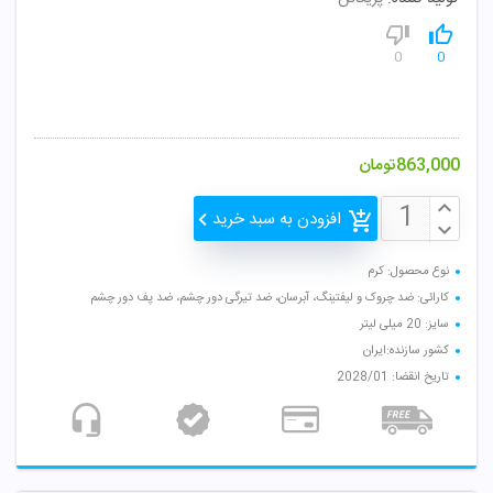
0
0
863,000
تومان
افزودن به سبد خرید
نوع محصول: کرم
کارائی: ضد چروک و لیفتینگ، آبرسان، ضد تیرگی دور چشم، ضد پف دور چشم
سایز: 20 میلی لیتر
کشور سازنده:ایران
تاریخ انقضا: 2028/01