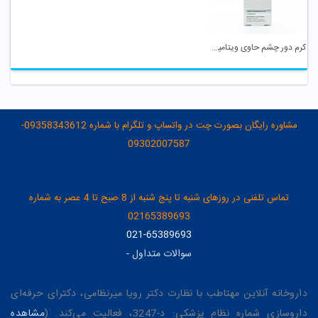
کرم دور چشم حاوی ویتامین کا آدنایس
مشاوره رایگان بصورت چت در واتساپ و تلگرام با شماره 09358343612-
09302007587
تماس تلفنی در روزهای شنبه تا پنج شنبه از 8 صبح تا 4 عصر به شماره
02165389693
021-65389693
سوالات متداول
-
داروخانه آنلاین مهتاطب با نظارت دکتر رویا میرنظامی، دکترای حرفه‌ای
داروسازی شماره نظام پزشکی: د-3247، فعالیت می‌کند. (
مشاهده