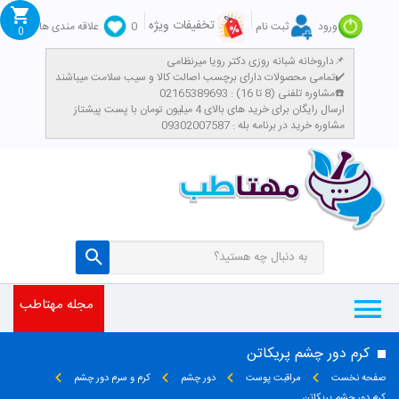
تخفیفات ویژه
ورود
ثبت نام
0
علاقه مندی ها
0
داروخانه شبانه روزی دکتر رویا میرنظامی📌
تمامی محصولات دارای برچسب اصالت کالا و سیب سلامت میباشند✔️
مشاوره تلفنی (8 تا 16) : 02165389693☎️
​ارسال رایگان برای خرید های بالای 4 میلیون تومان با پست پیشتاز
مشاوره خرید در برنامه بله : 09302007587
مجله مهتاطب
کرم دور چشم پریکاتن
صفحه نخست
مراقبت پوست
دور چشم
کرم و سرم دور چشم
کرم دور چشم پریکاتن