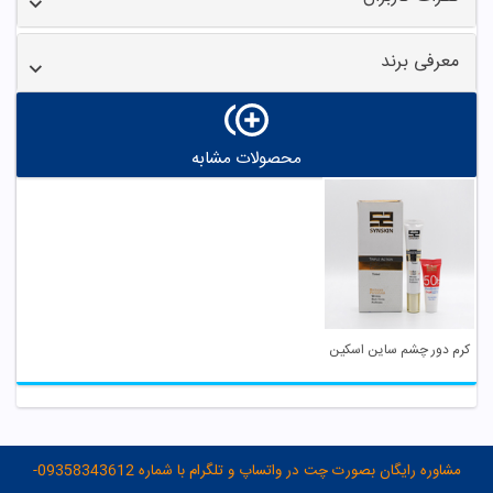
معرفی برند
محصولات مشابه
کرم دور چشم ساین اسکین
مشاوره رایگان بصورت چت در واتساپ و تلگرام با شماره 09358343612-