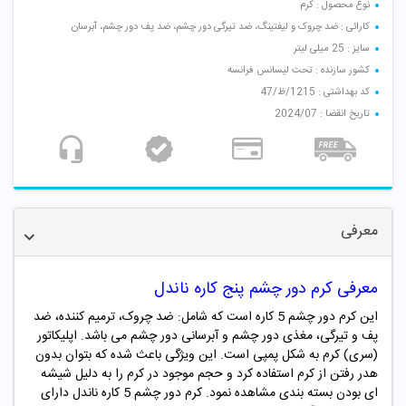
نوع محصول : کرم
کارائی : ضد چروک و لیفتینگ، ضد تیرگی دور چشم، ضد پف دور چشم، آبرسان
سایز : 25 میلی لیتر
کشور سازنده : تحت لیسانس فرانسه
کد بهداشتی : 1215/ظ/47
تاریخ انقضا : 2024/07
معرفی
معرفی کرم دور چشم پنج کاره ناندل
این کرم دور چشم 5 کاره است که شامل: ضد چروک، ترمیم کننده، ضد
پف و تیرگی، مغذی دور چشم و آبرسانی دور چشم می باشد. اپلیکاتور
(سری) کرم به شکل پمپی است. این ویژگی باعث شده که بتوان بدون
هدر رفتن از کرم استفاده کرد و حجم موجود در کرم را به دلیل شیشه
ای بودن بسته بندی مشاهده نمود. کرم دور چشم 5 کاره ناندل دارای