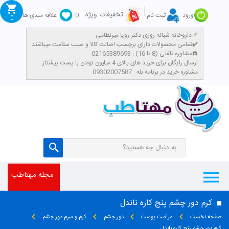
تخفیفات ویژه
ورود
ثبت نام
0
علاقه مندی ها
0
داروخانه شبانه روزی دکتر رویا میرنظامی📌
تمامی محصولات دارای برچسب اصالت کالا و سیب سلامت میباشند✔️
مشاوره تلفنی (8 تا 16) : 02165389693☎️
​ارسال رایگان برای خرید های بالای 4 میلیون تومان با پست پیشتاز
مشاوره خرید در برنامه بله : 09302007587
مجله مهتاطب
کرم دور چشم پنج کاره ناندل
صفحه نخست
مراقبت پوست
دور چشم
کرم و سرم دور چشم
کرم دور چشم پنج کاره ناندل