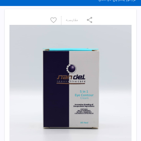
مقایسـه