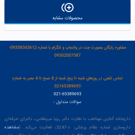
محصولات مشابه
مشاوره رایگان بصورت چت در واتساپ و تلگرام با شماره 09358343612-
09302007587
تماس تلفنی در روزهای شنبه تا پنج شنبه از 8 صبح تا 4 عصر به شماره
02165389693
021-65389693
سوالات متداول
-
داروخانه آنلاین مهتاطب با نظارت دکتر رویا میرنظامی، دکترای حرفه‌ای
داروسازی شماره نظام پزشکی: د-3247، فعالیت می‌کند. (
مشاهده