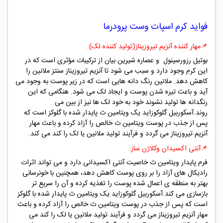
فواید کرم اسپات وست پرودرما
📌
مهار کننده آنزیم تیروزیناز(تولید کننده لک):
بوتیل رزورسینول و عصاره شیرین بیان از ترکیبات مؤثری است که در
این کرم وجود دارد و سبب می شود تا آنزیم تیروزیناز سنتز ملانین را
کاهش دهد. ملانین رنگ دانه هایی است که در زیر پوست به وجود می
آید و باعث تیره شدن پوست و ایجاد لک می شود. هنگامی که این
رنگدانه ها تولید نشوند خود به خود لک ها نیز از بین می
روند.
آسکوربیل گلوکوزاید یک ویتامین ث پایدار شده با گلوکز است که
پس از جذب در پوست ویتامین ث خالص را آزاد کرده و باعث مهار
آنزیم تیروزیناز می گردد و فرآیند تولید ملانین یا لک را کند می کند.
📌
آنتی اکسیدان وکلاژن ساز:
فرم پایدار ویتامین ث خاصیت آنتی اکسیدانی دارد و می تواند اثرات
رادیکال های آزاد را بر روی پوست کاهش دهد، همچنین با خونرسانی
بهتر به منطقه ی اعمال شده پوست را تغذیه کرده و آن را سریع تر
بازسازی می کند.آسکوربیل گلوکوزاید یک ویتامین ث پایدار شده با گلوکز
است که پس از جذب در پوست ویتامین ث خالص را آزاد کرده و باعث
مهار آنزیم تیروزیناز می گردد و فرآیند تولید ملانین یا لک را کند می