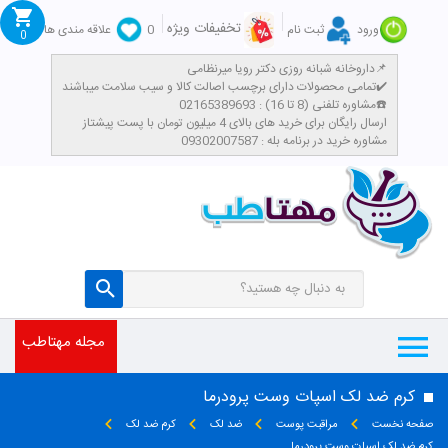
تخفیفات ویژه
ورود
ثبت نام
0
علاقه مندی ها
0
داروخانه شبانه روزی دکتر رویا میرنظامی📌
تمامی محصولات دارای برچسب اصالت کالا و سیب سلامت میباشند✔️
مشاوره تلفنی (8 تا 16) : 02165389693☎️
​ارسال رایگان برای خرید های بالای 4 میلیون تومان با پست پیشتاز
مشاوره خرید در برنامه بله : 09302007587
مجله مهتاطب
کرم ضد لک اسپات وست پرودرما
صفحه نخست
مراقبت پوست
ضد لک
کرم ضد لک
کرم ضد لک اسپات وست پرودرما