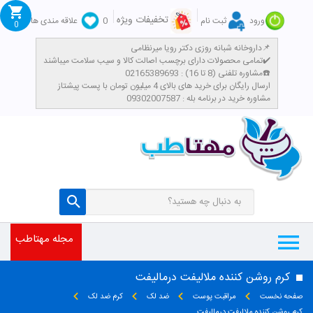
تخفیفات ویژه
ورود
ثبت نام
0
علاقه مندی ها
0
داروخانه شبانه روزی دکتر رویا میرنظامی📌
تمامی محصولات دارای برچسب اصالت کالا و سیب سلامت میباشند✔️
مشاوره تلفنی (8 تا 16) : 02165389693☎️
​ارسال رایگان برای خرید های بالای 4 میلیون تومان با پست پیشتاز
مشاوره خرید در برنامه بله : 09302007587
مجله مهتاطب
کرم روشن کننده ملالیفت درمالیفت
صفحه نخست
مراقبت پوست
ضد لک
کرم ضد لک
کرم روشن کننده ملالیفت درمالیفت