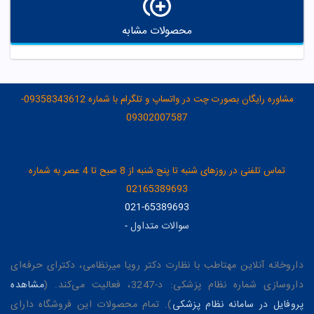
محصولات مشابه
مشاوره رایگان بصورت چت در واتساپ و تلگرام با شماره 09358343612-
09302007587
تماس تلفنی در روزهای شنبه تا پنج شنبه از 8 صبح تا 4 عصر به شماره
02165389693
021-65389693
سوالات متداول
-
داروخانه آنلاین مهتاطب با نظارت دکتر رویا میرنظامی، دکترای حرفه‌ای
داروسازی شماره نظام پزشکی: د-3247، فعالیت می‌کند. (
مشاهده
پروفایل در سامانه نظام پزشکی
). تمام محصولات این فروشگاه دارای