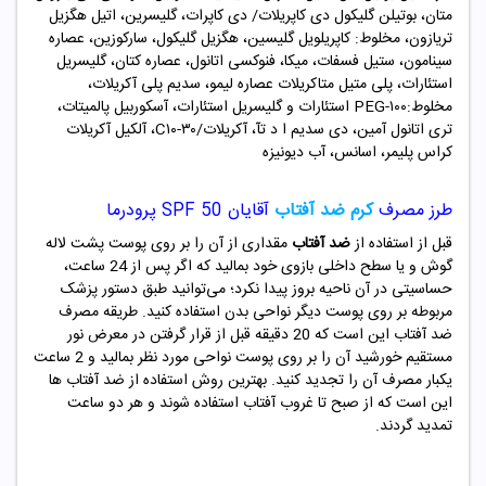
متان، بوتیلن گلیکول دی کاپریلات/ دی کاپرات، گلیسرین، اتیل هگزیل
تریازون، مخلوط: کاپریلویل گلیسین، هگزیل گلیکول، سارکوزین، عصاره
سینامون، ستیل فسفات، میکا، فنوکسی اتانول، عصاره کتان، گلیسریل
استئارات، پلی متیل متاکریلات عصاره لیمو، سدیم پلی آکریلات،
مخلوط:PEG-۱۰۰ استئارات و گلیسریل استئارات، آسکوربیل پالمیتات،
تری اتانول آمین، دی سدیم ا د تآ، آکریلات/C۱۰-۳۰، آلکیل آکریلات
کراس پلیمر، اسانس، آب دیونیزه
طرز مصرف
کرم ضد آفتاب
آقایان SPF 50 پرودرما
قبل از استفاده از
ضد آفتاب
مقداری از آن را بر روی پوست پشت لاله
گوش و یا سطح داخلی بازوی خود بمالید که اگر پس از 24 ساعت،
حساسیتی در آن ناحیه بروز پیدا نکرد؛ می‌توانید طبق دستور پزشک
مربوطه بر روی پوست دیگر نواحی بدن استفاده کنید. طریقه مصرف
ضد آفتاب این است که 20 دقیقه قبل از قرار گرفتن در معرض نور
مستقیم خورشید آن را بر روی پوست نواحی مورد نظر بمالید و 2 ساعت
یکبار مصرف آن را تجدید کنید. بهترین روش استفاده از ضد آفتاب ها
این است که از صبح تا غروب آفتاب استفاده شوند و هر دو ساعت
تمدید گردند.