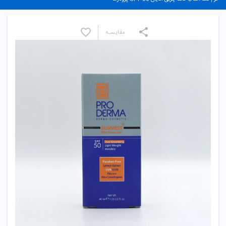
مقایسـه