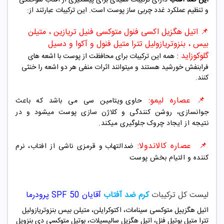
و تنظیم عملکرد غدد چربی ساز پوست است. این ترکیبات عبارتند از:
📌 اتیل هگزیل اکسی فنول متوکسی فنیل تریازین ، متیلن
بیس ، بنزوتریازولیل تترا متیل فنول و آکوا و دسیل
گلوکوزاید :
همه این ترکیبات برای محافظت از پوست با اشعه های
فرابنفش خورشید هستند و میتوانند اثرات منفی هر دو اشعه را خنثی
کنند.
📌 عصاره لیمو:
حاوی ویتامین سی می باشد که باعث
جوانسازی، روشن کنندگی و کلاژن سازی پوست میشود و در
نتیجه از ایجاد چروک جلوگیری میکند.
📌 عصاره کالاندولا:
ضدالتهاب و قرمزی ناشی از افتاب، نرم
کننده و التیام بخش پوست
لیست کل ترکیبات
کرم ضد آفتاب
آقایان SPF 50 پرودرما
اتیل هگزییل متوکسی سینامات، اکتوکرایلن، متیلن بیس بنزوتریازولیل
تترا متیل بوتیل فنل، اتیل هگزیل سالیسیلات، بوتیل متوکسی دی بنزویل