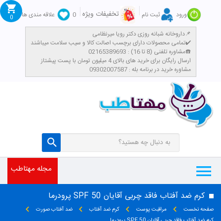
تخفیفات ویژه
ورود
ثبت نام
0
علاقه مندی ها
0
داروخانه شبانه روزی دکتر رویا میرنظامی📌
تمامی محصولات دارای برچسب اصالت کالا و سیب سلامت میباشند✔️
مشاوره تلفنی (8 تا 16) : 02165389693☎️
​ارسال رایگان برای خرید های بالای 4 میلیون تومان با پست پیشتاز
مشاوره خرید در برنامه بله : 09302007587
مجله مهتاطب
کرم ضد آفتاب فاقد چربی آقایان SPF 50 پرودرما
صفحه نخست
مراقبت پوست
کرم ضد آفتاب
ضد آفتاب صورت
کرم ضد آفتاب فاقد چربی آقایان SPF 50 پرودرما