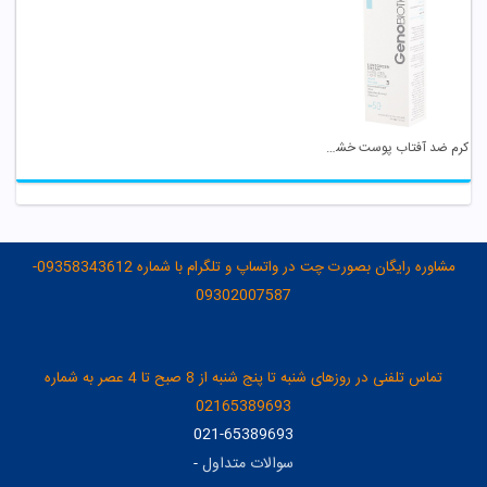
کرم ضد آفتاب پوست خشک و معمولی SPF 50 بژ روشن ...
مشاوره رایگان بصورت چت در واتساپ و تلگرام با شماره 09358343612-
09302007587
تماس تلفنی در روزهای شنبه تا پنج شنبه از 8 صبح تا 4 عصر به شماره
02165389693
021-65389693
سوالات متداول
-