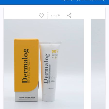
مقایسـه