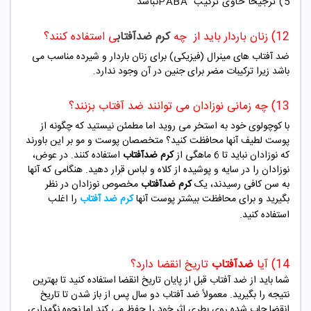
5) ترجیحا حاوی ترکیب
PABA
نباشد
12) زنان باردار باید از چه
کرم ضدآفتاب
ی استفاده کنند؟
ضد آفتاب های مینرال (فیزیکی) برای زنان باردار و شیرده مناسب می
باشد زیرا ترکیبات مضر برای جنین در آن وجود ندارد.
13) چه زمانی نوزادان می توانند ضد آفتاب بزنند؟
با کوچولوی خود به استخر می روید اما مطمئن نیستید که چگونه از
پوست لطیف آنها محافظت کنید؟ متخصصان پوست و مو بر این باورند
که نوزادان نباید تا 6 ماهگی از
کرم ضدآفتاب
استفاده کنند. در عوض،
نوزادان را در سایه و پوشیده از کلاه و لباس قرار دهید. هنگامی که آنها
به سن کافی رسیدند، یک
کرم ضدآفتاب
مخصوص نوزادان در نظر
بگیرید و برای محافظت بیشتر پوست آنها
کرم ضد آفتاب
را اغلب
استفاده کنید.
14) آیا
ض
دآفتاب
تاریخ انقضا دارد؟
شما باید از ضد آفتاب قبل از پایان تاریخ انقضا استفاده کنید تا بهترین
نتیجه را بگیرید. معمولاً ضد آفتاب دو سال پس از باز شدن تا تاریخ
انقضا چاپ شده روی بطری اثر خود را حفظ می کند اما نحوه نگهداری