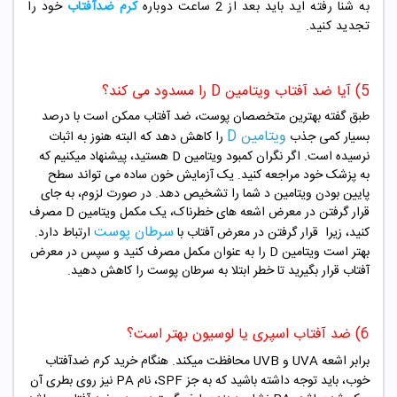
به شنا رفته اید باید بعد از 2 ساعت دوباره
کرم ضدآفتاب
خود را
تجدید کنید.
5) آیا ضد آفتاب ویتامین D را مسدود می کند؟
طبق گفته بهترین متخصصان پوست، ضد آفتاب ممکن است با درصد
ویتامین D
بسیار کمی جذب
را کاهش دهد که البته هنوز به اثبات
نرسیده است. اگر نگران کمبود ویتامین D هستید، پیشنهاد میکنیم که
به پزشک خود مراجعه کنید. یک آزمایش خون ساده می تواند سطح
پایین بودن ویتامین د شما را تشخیص دهد. در صورت لزوم، به جای
قرار گرفتن در معرض اشعه های خطرناک، یک مکمل ویتامین D مصرف
سرطان پوست
کنید، زیرا قرار گرفتن در معرض آفتاب با
ارتباط دارد.
بهتر است ویتامین D را به عنوان مکمل مصرف کنید و سپس در معرض
آفتاب قرار بگیرید تا خطر ابتلا به سرطان پوست را کاهش دهید.
6) ضد آفتاب اسپری یا لوسیون بهتر است؟
برابر اشعه UVA و UVB محافظت میکند. هنگام خرید کرم ضدآفتاب
خوب، باید توجه داشته باشید که به جز SPF، نام PA نیز روی بطری آن