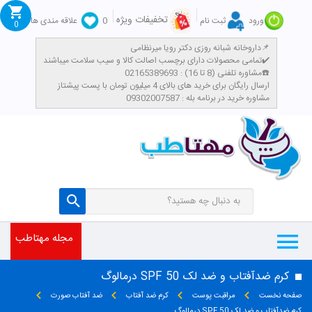
تخفیفات ویژه
ورود
ثبت نام
0
علاقه مندی ها
0
داروخانه شبانه روزی دکتر رویا میرنظامی📌
تمامی محصولات دارای برچسب اصالت کالا و سیب سلامت میباشند✔️
مشاوره تلفنی (8 تا 16) : 02165389693☎️
​ارسال رایگان برای خرید های بالای 4 میلیون تومان با پست پیشتاز
مشاوره خرید در برنامه بله : 09302007587
مجله مهتاطب
کرم ضدآفتاب و ضد لک SPF 50 درمالوگ
صفحه نخست
مراقبت پوست
کرم ضد آفتاب
ضد آفتاب صورت
کرم ضدآفتاب و ضد لک SPF 50 درمالوگ