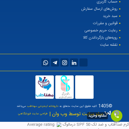
حساب کاربری
روش‌های ارسال سفارش
سبد خرید
قوانین و مقررات
رعایت حریم خصوصی
رویه‌های بازگرداندن کالا
نقشه سایت
©1405
کلیه حقوق این سایت متعلق به
داروخانه اینترنتی مهتاطب
می‌باشد
سئو سایت توسط وب وان |
طراحی سایت فروشگاهی
مشاوه وخرید
کرم ضدآفتاب و ضد لک SPF 50 درمالوگ
Average rating: