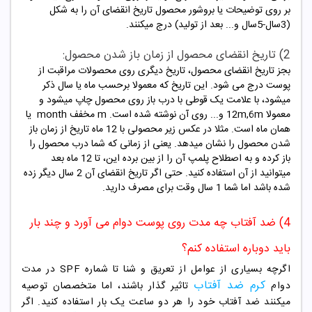
بر روی توضیحات یا بروشور محصول تاریخ انقضای آن را به شکل
(3سال-5سال و... بعد از تولید) درج میکنند.
2) تاریخ انقضای محصول از زمان باز شدن محصول:
بجز تاریخ انقضای محصول، تاریخ دیگری روی محصولات مراقبت از
پوست درج می شود. این تاریخ که معمولا برحسب ماه یا سال ذکر
میشود، با علامت یک قوطی با درب باز روی محصول چاپ میشود و
معمولا 12m,6m و... روی آن نوشته شده است. m مخفف month یا
همان ماه است. مثلا در عکس زیر محصولی با 12 ماه تاریخ از زمان باز
شدن محصول را نشان میدهد. یعنی از زمانی که شما درب محصول را
باز کرده و به اصطلاح پلمپ آن را از بین برده این، تا 12 ماه بعد
میتوانید از آن استفاده کنید. حتی اگر تاریخ انقضای آن 2 سال دیگر زده
شده باشد اما شما 1 سال وقت برای مصرف دارید.
4) ضد آفتاب چه مدت روی پوست دوام می آورد و چند بار
باید دوباره استفاده کنم؟
اگرچه بسیاری از عوامل از تعریق و شنا تا شماره SPF در مدت
کرم ضد آفتاب
دوام
تاثیر گذار باشند، اما متخصصان توصیه
میکنند ضد آفتاب خود را هر دو ساعت یک بار استفاده کنید. اگر