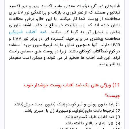
فیلترهای غیر آلی ترکیبات معدنی مانند اکسید روی و دی اکسید
تیتانیوم هستند که از نظر تئوری با بازتاب و پراکندگی نور UV برای
محافظت از پوست شما کار میکنند. با این حال، برخی مطالعات
نشان داده اند که این ترکیبات در واقع با جذب اشعه ماورای
ضد آفتاب فیزیکی
بنفش و تبدیل آن به گرما کار میکنند.
محافظت بیشتری در برابر طیف گسترده ای در برابر نور UVA و
UVB دارند. آنها همچنین تمایل دارند فرمولاسیون مورد استفاده
در
کرم ضدآفتاب
کودکان باشند، زیرا در پوست های حساس راحت
ترند. این ضد آفتاب ها ضخیم تر می شوند و ممکن است سفیدتر
به نظر برسند.
11) ویژگی های یک ضد آفتاب پوست جوشدار خوب
چیست؟
1) باید بدون روغن و غیر کومدوژنیک (بدون ایجاد جوش)باشد
2) ترجیحا بافت مایع(فلوئید،لوسیون)، ژل یا اسپری باشد
3) ضد آفتاب طیف گسترده باشد
4)
30
SPF
یا بالاتر داشته باشد