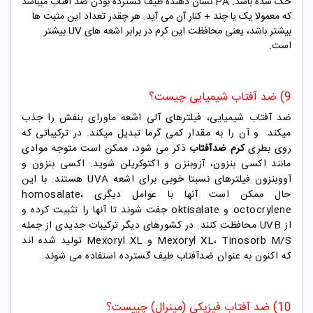
حک شده باشد. PA نشان دهنده طیف گسترده بودن ضد آفتاب میباشد
که معمولا یک یا چند + کنار آن می آید. هر چقدر تعداد این مثبت ها
بیشتر باشد، یعنی محافظت این کرم در برابر اشعه های UV بیشتر
است.
9) ضد آفتاب شیمیایی چیست؟
ضد آفتاب شیمیایی، فیلترهای آلی اشعه ماورای بنفش را جذب
میکند و آن را به مقدار کمی گرما تبدیل میکند. در ترکیباتی که
روی بطری
کرم ضدآفتاب
ذکر می شود، ممکن است متوجه موادی
مانند اکسی بنزون، آزوبنزن و اکتوکریلن شوید. اکسی بنزون و
آووبنزون فیلترهای نسبتا خوبی برای اشعه UVA هستند. با این
حال ممکن است آنها با عوامل دیگری homosalate،
octocrylene و oktisalate جفت شوند تا آنها را تثبیت کرده و
از UVB محافظت کنند. در کشورهای دیگر ترکیبات جدیدی از جمله
Mexoryl XL، Tinosorb M/S و Mexoryl XL تولید شده اند
که اکنون به عنوان ضدآفتاب طیف گسترده استفاده می شوند.
10) ضد آفتاب فیزیکی (مینرال) چییست؟