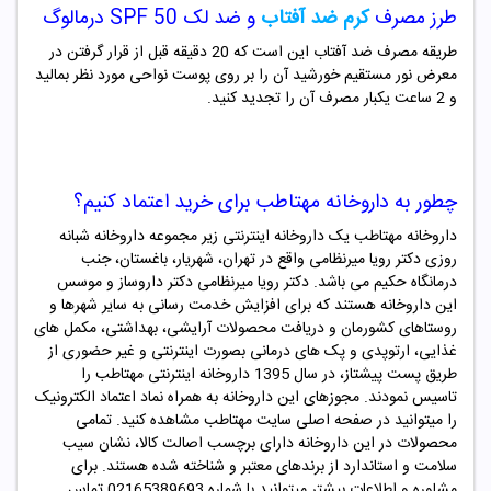
طرز مصرف
کرم ضد آفتاب
و ضد لک SPF 50 درمالوگ
طریقه مصرف ضد آفتاب این است که 20 دقیقه قبل از قرار گرفتن در
معرض نور مستقیم خورشید آن را بر روی پوست نواحی مورد نظر بمالید
و 2 ساعت یکبار مصرف آن را تجدید کنید.
چطور به داروخانه مهتاطب برای خرید اعتماد کنیم؟
داروخانه مهتاطب یک داروخانه اینترنتی زیر مجموعه داروخانه شبانه
روزی دکتر رویا میرنظامی واقع در تهران، شهریار، باغستان، جنب
درمانگاه حکیم می باشد. دکتر رویا میرنظامی دکتر داروساز و موسس
این داروخانه هستند که برای افزایش خدمت رسانی به سایر شهرها و
روستاهای کشورمان و دریافت محصولات آرایشی، بهداشتی، مکمل های
غذایی، ارتوپدی و پک های درمانی بصورت اینترنتی و غیر حضوری از
طریق پست پیشتاز، در سال 1395 داروخانه اینترنتی مهتاطب را
تاسیس نمودند. مجوزهای این داروخانه به همراه نماد اعتماد الکترونیک
را میتوانید در صفحه اصلی سایت مهتاطب مشاهده کنید. تمامی
محصولات در این داروخانه دارای برچسب اصالت کالا، نشان سیب
سلامت و استاندارد از برندهای معتبر و شناخته شده هستند. برای
مشاوره و اطلاعات بیشتر میتوانید با شماره 02165389693 تماس