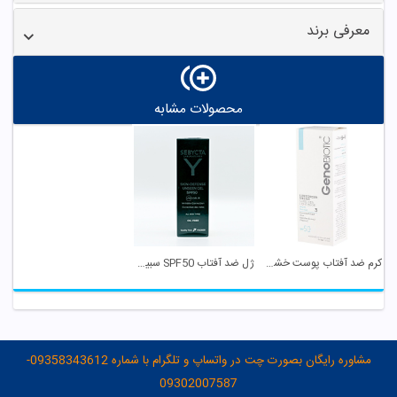
معرفی برند
محصولات مشابه
کرم ضد آفتاب پوست خشک و معمولی SPF 50 بژ روشن ...
ژل ضد آفتاب SPF50 سبیکتا
مشاوره رایگان بصورت چت در واتساپ و تلگرام با شماره 09358343612-
09302007587