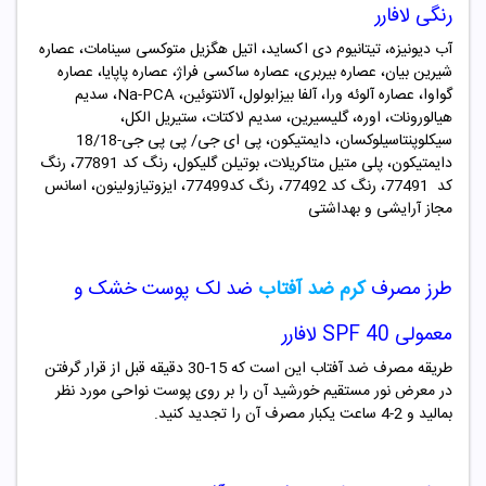
رنگی لافارر
آب دیونیزه، تیتانیوم دی اکساید، اتیل هگزیل متوکسی سینامات، عصاره
شیرین بیان، عصاره بیربری، عصاره ساکسی فراژ، عصاره پاپایا، عصاره
گواوا، عصاره آلوئه ورا، آلفا بیزابولول، آلانتوئین، Na-PCA، سدیم
هیالورونات، اوره، گلیسیرین، سدیم لاکتات، ستیریل الکل،
سیکلوپنتاسیلوکسان، دایمتیکون، پی ای جی/ پی پی جی-18/18
دایمتیکون، پلی متیل متاکریلات، بوتیلن گلیکول، رنگ کد 77891، رنگ
کد 77491، رنگ کد 77492، رنگ کد77499، ایزوتیازولینون، اسانس
مجاز آرایشی و بهداشتی
طرز مصرف
کرم ضد آفتاب
ضد لک پوست خشک و
معمولی SPF 40 لافارر
طریقه مصرف ضد آفتاب این است که 15-30 دقیقه قبل از قرار گرفتن
در معرض نور مستقیم خورشید آن را بر روی پوست نواحی مورد نظر
بمالید و 2-4 ساعت یکبار مصرف آن را تجدید کنید.