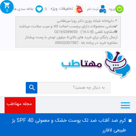
تخفیفات ویژه
ورود
ثبت نام
0
علاقه مندی ها
0
داروخانه شبانه روزی دکتر رویا میرنظامی📌
تمامی محصولات دارای برچسب اصالت کالا و سیب سلامت میباشند✔️
مشاوره تلفنی (8 تا 16) : 02165389693☎️
​ارسال رایگان برای خرید های بالای 4 میلیون تومان با پست پیشتاز
مشاوره خرید در برنامه بله : 09302007587
مجله مهتاطب
کرم ضد آفتاب ضد لک پوست خشک و معمولی SPF 40 بژ
طبیعی لافارر