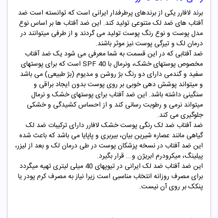
برند لافارر یکی از برندهای پرطرفدار ایرانی است که توانسته است ضد
آفتاب های ضد لک متنوعی تولید کند. این ضد آفتاب ها بر اساس نوع
مدل پوست و نوع رنگ پوست تولید می گردند و از طرفی میتوانند در
درمان لک و تیرگی پوست نیز موثر باشند.
ضد آفتابی که در این قسمت به شما معرفی می شود یک ضد آفتاب
مخصوص پوستهای خشک، ونرمال با SPF 40 است که برای پوستهای
سفید و گندمی دارای دو رنگ بژ روشن و مدیوم (بژ طبیعی) می باشد
و میتواند پوشش دهی خوبی بر روی پوست بدون ایجاد براقی و
سنگینی داشته باشد. این ضد آفتاب برای پوستهای خشک و نرمال
میتواند نرمی و رطوبت رسانی کند و از احساس کشیدگی و خشکی
جلوگیری می کند.
ضد آفتاب ضد لک رنگی پوست خشک لافارر دارای ترکیبات ضد لک
گیاهی مانند عصاره شیرین بیان، بیربری و پاپایا می باشد که باعث شده
این ضد آفتاب در نسخه پزشکان پوست در طی درمان لک و بعد از لیزر،
پیلینگ، میکرودرم ابریژن و... قرار بگیرد.
این ضد آفتاب ضد لک ایرانی در تیوپهای 40 میلی لیتری تهیه میگردد
برای مصرف روزانه انتخاب مناسبی است زیرا نیاز به مصرف کرم پودر یا
پنکک بر روی آن نیست.