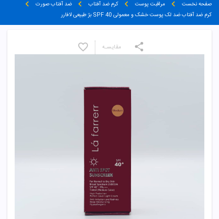
صفحه نخست
مراقبت پوست
کرم ضد آفتاب
ضد آفتاب صورت
کرم ضد آفتاب ضد لک پوست خشک و معمولی SPF 40 بژ طبیعی لافارر
مقایسـه