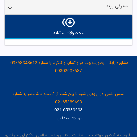
معرفی برند
محصولات مشابه
مشاوره رایگان بصورت چت در واتساپ و تلگرام با شماره 09358343612-
09302007587
تماس تلفنی در روزهای شنبه تا پنج شنبه از 8 صبح تا 4 عصر به شماره
02165389693
021-65389693
سوالات متداول
-
داروخانه آنلاین مهتاطب با نظارت دکتر رویا میرنظامی، دکترای حرفه‌ای