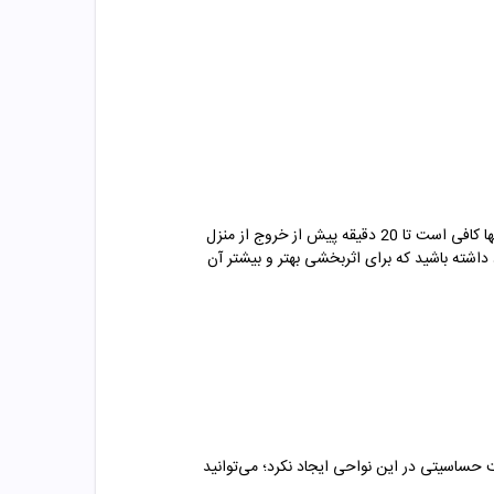
فاقد چربی SPF50 بژ طبیعی شون به صورت روزانه و در دفعات متعدد می باشد که برای استفاده از آن تنها کافی است تا 20 دقیقه پیش از خروج از منزل
داشته باشید که برای اثربخشی بهتر و بیشتر آن
 این ضد آفتاب مقداری از آن را بر روی پوست لاله گوش و یا سطح داخلی بازوی خود بمالید. اگر پس از 24 ساعت حساسیتی در این نواحی ایجاد نکرد؛ می‌توانید