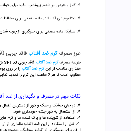
📌
کلاژن هیدرولیز شده:
پروتئینی مفید برای جوان
📌
تیتانیوم دی اکساید:
ماده معدنی برای محافظت از 
📌
سیلیکا:
ماده معدنی برای جلوگیری از چرب شدن
طرز مصرف
کرم ضد آفتاب
فاقد چربی SPF50 شون
طریقه مصرف
کرم ضد آفتاب
مقداری مناسب از این
کرم ضد آفتاب
را بر روی پوس
مطلوب است تا هر 2 ساعت این کرم را تمدید نمایید.
نکات مهم در مصرف و نگهداری از ضد آفتا
📌
در جای خشک و خنک و دور از دسترس اطفال و 
📌
از استعمال به دور چشم خودداری شود.
📌
استفاده از شوینده ها و پاک کننده ها و کرم ها
📌
از آن برای پیشگیری از آفتاب سوختگی پوست هر جای