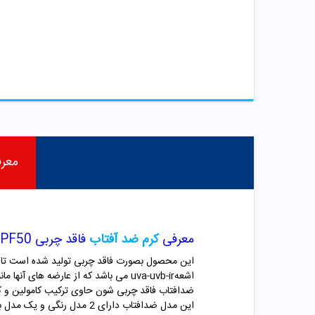
معر
معرفی
کرم ضد آفتاب
فاقد چربی SPF50 شون
این محصول بصورت فاقد چربی تولید شده است تا ب
اشعهuva-uvb-ir می باشد که از عارضه های آنها مانند پیری و چروک پوست و لک های آفتاب سوختگی جلوگیری به عمل میاورد.
ضدافتاب فاقد چربی شون حاوی ترکیب کامولین و کل
این مدل ضدافتاب دارای 2 مدل رنگی و یک مدل بی رنگ می باشد تا هر کس با هر سلیقه بتواند از این محصول استفاده نماید.