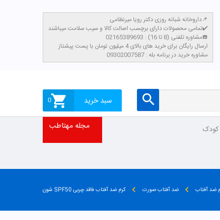
داروخانه شبانه روزی دکتر رویا میرنظامی📌
تمامی محصولات دارای برچسب اصالت کالا و سیب سلامت میباشند✔️
مشاوره تلفنی (8 تا 16) : 02165389693☎️
​ارسال رایگان برای خرید های بالای 4 میلیون تومان با پست پیشتاز
مشاوره خرید در برنامه بله : 09302007587
سبد خرید
0
مجله مهتاطب
 کودک
 ضد آفتاب
ضد آفتاب صورت
کرم ضد آفتاب فاقد چربی SPF50 شون