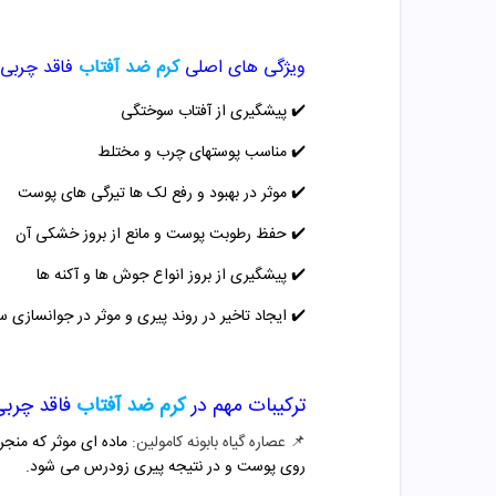
ویژگی های اصلی
کرم ضد آفتاب
فاقد چربی SPF50 شو
✔️
پیشگیری از آفتاب سوختگی
✔️
مناسب پوستهای چرب و مختلط
✔️
موثر در بهبود و رفع لک ها تیرگی های پوست
✔️
حفظ رطوبت پوست و مانع از بروز خشکی آن
✔️
پیشگیری از بروز انواع جوش ها و آکنه ها
✔️
ایجاد تاخیر در روند پیری و موثر در جوانسازی 
ترکیبات مهم در
کرم ضد آفتاب
فاقد چربی SPF50 
📌
عصاره گیاه بابونه کامولین:
ماده ای موثر که منج
روی پوست و در نتیجه پیری زودرس می شود.