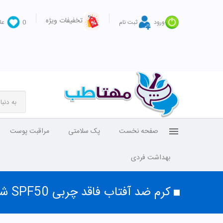
تخفیفات ویژه
ورود
ثبت نام
0
عل
صفحه نخست
پک سلامتی
مراقبت پوست
بهداشت فردی
کرم ضد آفتاب فاقد چربی SPF50 شون