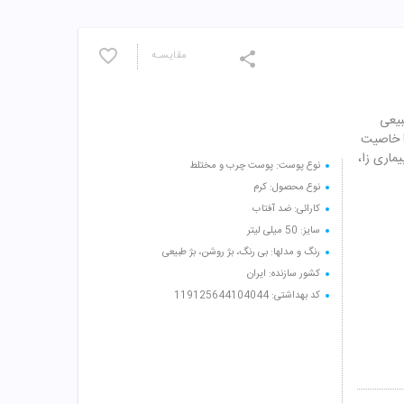
مقایسـه
SPF بژ طبیعی
ا خاصیت
یماری زا،
نوع پوست: پوست چرب و مختلط
نوع محصول: کرم
کارائی: ضد آفتاب
سایز: 50 میلی لیتر
رنگ و مدلها: بی رنگ، بژ روشن، بژ طبیعی
کشور سازنده: ایران
کد بهداشتی: 119125644104044