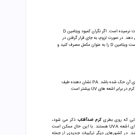
را کاهش دهد که البته هنوز به اثبات نرسیده است. اگر نگران کمبود ویتامین D
هد. در صورت لزوم، به جای قرار گرفتن در
ارتباط دارد. بهتر است ویتامین D را به عنوان مکمل مصرف کنید و
برابر اشعه UVA و UVB محافظت میکند. هنگام خرید کرم ضدآفتاب خوب، باید توجه داشته باشید که به جز SPF، نام PA نیز روی بطری آن حک شده باشد. PA نشان دهنده طیف
اشعه های UV بیشتر است.
باتی که روی بطری
کرم ضدآفتاب
ذکر می شود،
ممکن است متوجه موادی مانند اکسی بنزون، آزوبنزن و اکتوکریلن شوید. اکسی بنزون و آووبنزون فیلترهای نسبتا خوبی برای اشعه UVA هستند. با این حال ممکن است
homosalate،  و oktisalate جفت شوند تا آنها را تثبیت کرده و از UVB محافظت کنند. در کشورهای دیگر ترکیبات جدیدی از جمله