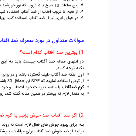
📌
بین ساعات 10 صبح تا 4 غروب که نور خورشید بیشترین تابش را دارد حدالامکان در معرض نور خورشید قرار نگیرید.
📌
از صبح تا غروب آفتاب از ضد آفتاب استفاده کنید حتی اگر در منزل 
📌
در هوای ابری نیز از ضد آفتاب استفاده کنید زیرا 
سوالات متداول در مورد مصرف ضد آفتا
1) بهترین ضد آفتاب کدام است؟
در انتهای مقاله ضد آفتاب چیست باید به این
نکته توجه کنید:
اول اینکه ضد آفتاب طیف گسترده باشد و در برابر اشعه ماورای بنفش UVA 
از کرمی استفاده نمایید که SPF آن حداقل 30 باشد.
کرم ضدآفتاب
را مناسب پوست خود انتخاب و خردید
به مقدار لازم که پیشتر در همین مقاله گفته شد، 
2) اگر ضد آفتاب ضد جوش بزنیم به کرم ضد جوش جداگانه هم نیاز داریم؟
بله. برای بهبود جوش های فعال لازم است به روند در
توانید از ضد جوش ضد آفتاب برای مراقبت، پییشگ