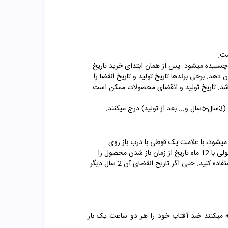
ست.
چسبیده میشود. پس از همان ابتدای خرید تاریخ
د. برخی برندها تاریخ تولید و تاریخ انقضا را
تاریخ تولید و exp مخفف کلمه expire یا همان تاریخ انقضا می باشد. تاریخ تولید و انقضای محصولات ممکن است
د.
یشود، با علامت یک قوطی با درب باز روی
محصول چاپ میشود و معمولا 12m,6m و... روی آن نوشته شده است. m مخفف month یا همان ماه است. مثلا در عکس زیر محصولی با 12 ماه تاریخ از زمان باز شدن محصول را
نشان میدهد. یعنی از زمانی که شما درب محصول را باز کرده و به اصطلاح پلمپ آن را از بین برده این، تا 12 ماه بعد میتوانید از آن استفاده کنید. حتی اگر تاریخ انقضای آن 2 سال دیگر
 میکنند ضد آفتاب خود را هر دو ساعت یک بار