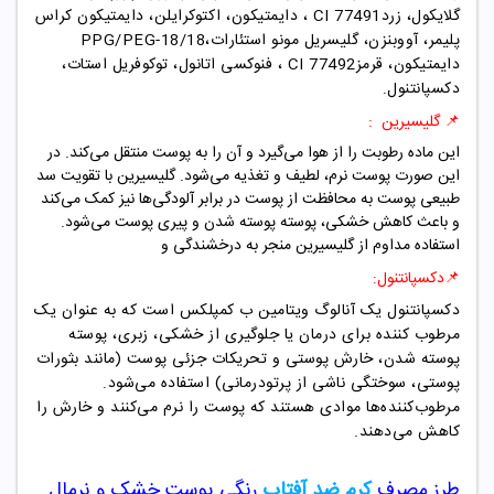
گلایکول، زرد
CI 77491
، دایمتیکون، اکتوکرایلن، دایمتیکون کراس
پلیمر، آووبنزن، گلیسریل مونو استئارات،
PPG/PEG-18/18
دایمتیکون، قرمز
CI 77492
، فنوکسی اتانول، توکوفریل استات،
دکسپانتنول.
📌 گلیسیرین :
این ماده رطوبت را از هوا می‌گیرد و آن را به پوست منتقل می‌کند. در
این صورت پوست نرم، لطیف و تغذیه می‌شود. گلیسیرین با تقویت سد
طبیعی پوست به محافظت از پوست در برابر آلودگی‌ها نیز کمک می‌کند
و باعث کاهش خشکی، پوسته پوسته شدن و پیری پوست می‌شود.
استفاده مداوم از گلیسیرین منجر به درخشندگی و
📌دکسپانتنول:
دکسپانتنول یک آنالوگ ویتامین ب کمپلکس است که به عنوان یک
مرطوب کننده برای درمان یا جلوگیری از خشکی، زبری، پوسته
پوسته شدن، خارش پوستی و تحریکات جزئی پوست (مانند بثورات
پوستی، سوختگی ناشی از پرتودرمانی) استفاده می‌شود.
مرطوب‌کننده‌ها موادی هستند که پوست را نرم می‌کنند و خارش را
کاهش می‌دهند.
طرز مصرف
کرم ضد آفتاب
رنگی پوست خشک و نرمال