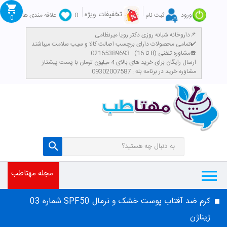
تخفیفات ویژه
ورود
ثبت نام
0
علاقه مندی ها
0
داروخانه شبانه روزی دکتر رویا میرنظامی📌
تمامی محصولات دارای برچسب اصالت کالا و سیب سلامت میباشند✔️
مشاوره تلفنی (8 تا 16) : 02165389693☎️
​ارسال رایگان برای خرید های بالای 4 میلیون تومان با پست پیشتاز
مشاوره خرید در برنامه بله : 09302007587
مجله مهتاطب
کرم ضد آفتاب پوست خشک و نرمال SPF50 شماره 03
ژیناژن