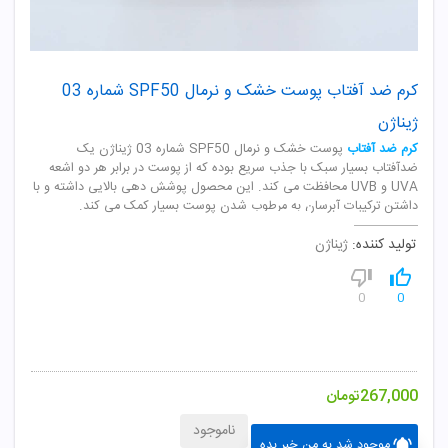
کرم ضد آفتاب پوست خشک و نرمال SPF50 شماره 03
ژیناژن
کرم ضد آفتاب
پوست خشک و نرمال SPF50 شماره 03 ژیناژن یک
ضدآفتاب بسیار سبک با جذب سریع بوده که از پوست در برابر هر دو اشعه
UVA و UVB محافظت می کند. این محصول پوشش دهی بالایی داشته و با
داشتن ترکیبات آبرسان به مرطوب شدن پوست بسیار کمک می کند.
تولید کننده:
ژیناژن
0
0
267,000
تومان
ناموجود
موجود شد به من خبر بده