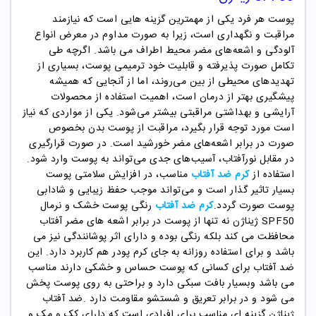
پوست هر فرد یکی از مهمترین گزینه هایی است که نیازمند
مراقبت و نگهداری است، زیرا به صورت مداوم در معرض انواع
آلودگی و اشعه‌های مضر محیط اطراف می باشد. اگرچه طی
تکامل صورت پذیرفته و قابلیت خود ترمیمی پوست، بسیاری از
تهدیدهای محیطی از بین می‌روند، اما از آنجایی که همیشه
پیشگیری بهتر از درمان است، اهمیت استفاده از محصولات
آرایشی و بهداشتی مراقبتی بیشتر می‌شود. یکی از مواردی که نیاز
است مورد توجه قرار بگیرد، مراقبت از پوست بدن بخصوص
صورت در برابر اشعه‌های مضر خورشید است. در صورت قرارگیری
در مقابل نورآفتاب، آسیب‌های جدی می‌تواند به پوست وارد شود.
استفاده از
کرم ضد آفتاب
مناسب، در افزایش سلامتی پوست
بسیار تاثیر گذار است و می‌تواند موجب حفظ زیبایی و شادابی
پوست صورت گردد
.
کرم ضد آفتاب
رنگی پوست خشک و نرمال
SPF50
ژیناژن نه تنها از پوست در برابر اشعه های مضر آفتاب
محافظت می کند بلکه رنگی بوده و دارای اثر پوشانندگی نیز می
باشد و برای استفاده روزانه به جای کرم پودر هم کاربرد دارد. این
ضد آفتاب برای کسانی که پوست حساس و خشکی دارند مناسب
می باشد وبسیار بافت سبکی دارد و براحتی به روی پوست پخش
می شود و در برابر تعریق و شستشو مقاومت دارد .ضد آفتاب
ژیناژن
گزینه ای مناسب برای افرادی است که دارای کک و مک و