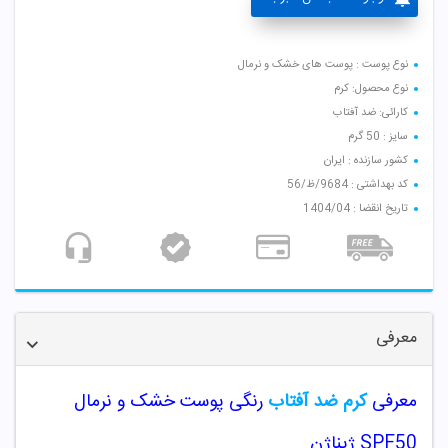
نوع پوست : پوست های خشک و نرمال
نوع محصول: کرم
کارائی: ضد آفتاب
سایز : 50 گرم
کشور سازنده : ایران
کد بهداشتی : 9684/ظ/56
تاریخ انقضا : 1404/04
معرفی
معرفی
کرم ضد آفتاب
رنگی پوست خشک و نرمال
SPF50 ژیناژن