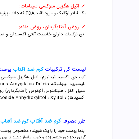
📌 اتیل هگزیل متوکسی سینامات
:
یک فیلتر ارگانیک و مورد تائید FDA که جاذب پرتوهای UVB می باشد. از طرفی مقاومت بالایی در مقابل آب و تعریق دارد.
📌 روغن آفتابگردان، روغن دانه:
این ترکیبات دارای خاصیت آنتی اکسیدان و ضد
لیست کل ترکیبات
کرم ضد آفتاب
پوست نرمال 
اکسیدها) ، BHT ، Xylitylglucoside Anhydroxylitol ، Xylitol.
طرز مصرف
کرم ضد آفتاب
کرم ضد آفتاب
پ
گردن بجز دور چشم زده و خوب ماساژ دهید تا روی پوست پخش 