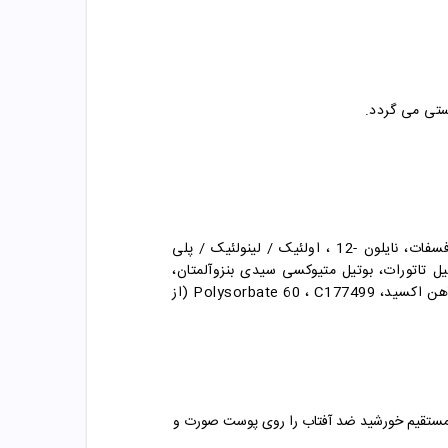
ستی می گردد.
آب، دی اکسید تیتانیوم، اتیل هگزیل متوکسی سینامات، سیکلوپنتاسیل اکسان، پروپیلن گلیکول، گلیسیرین، پتاسیم ستیل فسفات، نایلون -12 ، اولئیک / لینولئیک / پلی
م اکریلوی الدیمیل تاتورات، بوتیل متیوکسی سیدی بنزوآلمتان،
ستیل الکل، هلیتانتوس آنوئوس (آفتابگردان) روغن دانه، گلیسریل استارات، پلی استایرن PEG-100 ، اسکالان، CI 77491، آهن اکسید، Polysorbate 60 ، C177499 (از
15 تا 30 دقیقه قبل از قرار گرفتن در معرض نور مستقیم خورشید ضد آفتاب را روی پوست صورت و