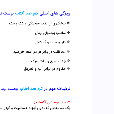
ویژگی های اصلی
کرم ضد آفتاب
پوست نرمال PF 50
🔷 پیشگیری از آفتاب سوختگی و کک و مک
🔷 مناسب پوستهای نرمال
🔷 دارای طیف رنگ کامل
🔷 محافظت در برابر هر دو اشعه خورشید
🔷
جذب سریع و بافت سبک
مقاوم در برابر آب و تعریق
🔷
ترکیبات مهم
در
کرم ضد آفتاب
پوست نرمال SPF 50 ام 
📌تیتانیوم دی اکساید
:
یک ماه معدنی که بدون ایجاد حساسیت و آلرژی بر پوست باعث بازتاب ا