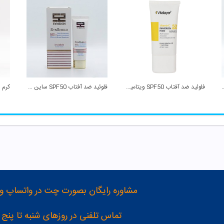
رمز و حساس SPF30 تینولا
فلوئید ضد آفتاب SPF50 ویتامین C بژ روشن ویتالیر
فلوئید ضد آفتاب SPF50 ساین شیلد بی رنگ ساین اسکین
مشاوره رایگان بصورت چت در واتساپ و تلگرام با شماره 12
تماس تلفنی در روزهای شنبه تا پنج شنبه از 8 صبح تا 4 عصر به شمار