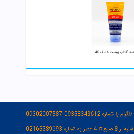
کرم ضد آفتاب پوست خشک SPF 40 آتوپیا آردن
093583436-09302007587
ه 02165389693