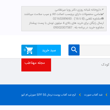
داروخانه شبانه روزی دکتر رویا میرنظامی📌
تمامی محصولات دارای برچسب اصالت کالا و سیب سلامت میباشند✔️
مشاوره تلفنی (8 تا 16) : 02165389693☎️
​ارسال رایگان برای خرید های بالای 4 میلیون تومان با پست پیشتاز
مشاوره خرید در برنامه بله : 09302007587
سبد خرید
0
مجله مهتاطب
 کودک
ضد آفتاب صورت
کرم ضد آفتاب پوست نرمال SPF 50 صورتی ام کیو