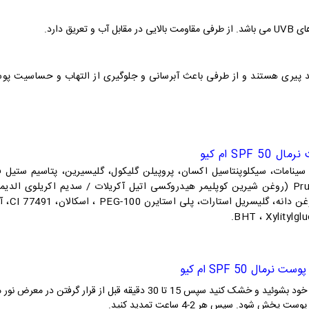
 پیری هستند و از طرفی باعث آبرسانی و جلوگیری از التهاب و حساسیت پو
SPF 50 ام کیو
للیسیرید لینولنیک، Prunus Amygdalus Dulcis (روغن شیرین کوپلیمر هیدروکسی اتیل آکریلات / سدی
وست نرمال SPF 50 ام کیو
ابتدا پوست خود را با یک شوینده مخصوص پوست خود بشوئید و خشک کنید سپس 
شود. سپس هر 2-4 ساعت تمدید کنید.