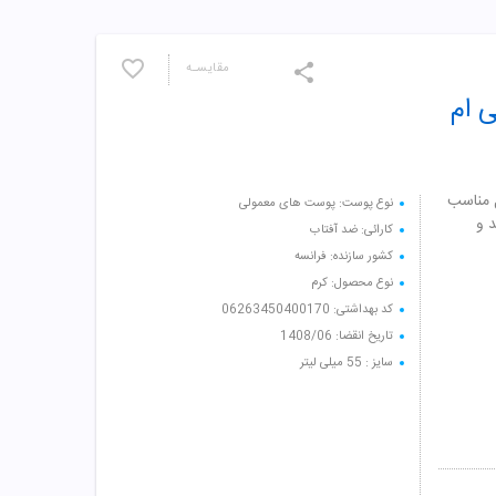
مقایسـه
 SPF 50 صورتی ام
مال مناسب
نوع پوست: پوست های معمولی
 و
کارائی: ضد آفتاب
کشور سازنده: فرانسه
نوع محصول: کرم
کد بهداشتی: 06263450400170
تاریخ انقضا: 1408/06
سایز : 55 میلی لیتر