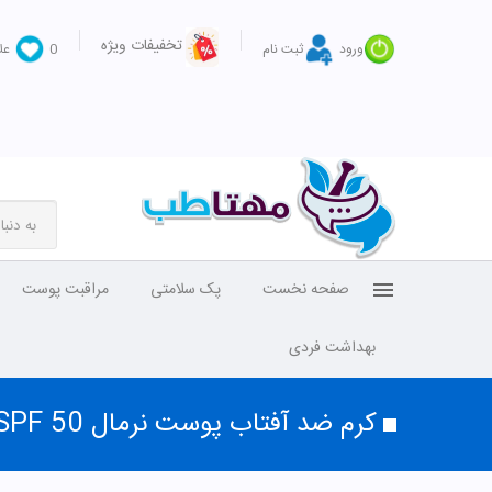
تخفیفات ویژه
ورود
ثبت نام
0
عل
صفحه نخست
پک سلامتی
مراقبت پوست
بهداشت فردی
کرم ضد آفتاب پوست نرمال SPF 50 صورتی ام کیو