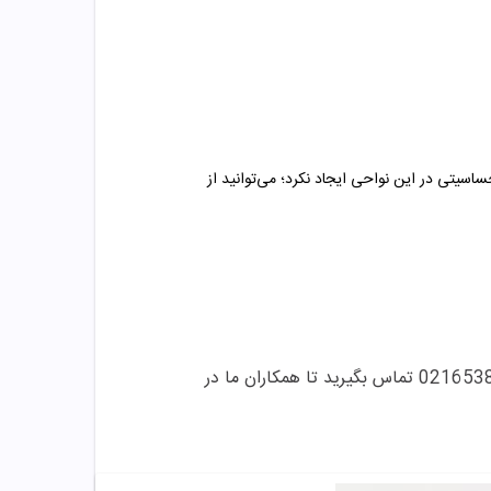
تاب مقداری از آن را بر روی پوست لاله گوش و یا سطح داخلی بازوی خود بمالید. اگر پس از 24 ساعت حساسیتی در این نواحی ایجاد نکرد؛ می‌توانید از
می توانید با این شماره ها 09358343612 / 02165389693 تماس بگیرید تا همکاران ما در