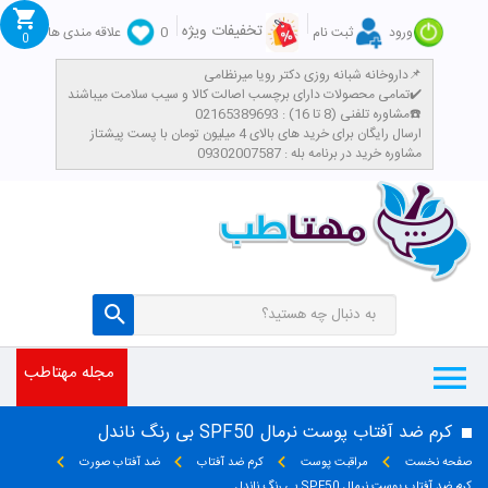
تخفیفات ویژه
ورود
ثبت نام
0
علاقه مندی ها
0
داروخانه شبانه روزی دکتر رویا میرنظامی📌
تمامی محصولات دارای برچسب اصالت کالا و سیب سلامت میباشند✔️
مشاوره تلفنی (8 تا 16) : 02165389693☎️
​ارسال رایگان برای خرید های بالای 4 میلیون تومان با پست پیشتاز
مشاوره خرید در برنامه بله : 09302007587
مجله مهتاطب
کرم ضد آفتاب پوست نرمال SPF50 بی رنگ ناندل
صفحه نخست
مراقبت پوست
کرم ضد آفتاب
ضد آفتاب صورت
کرم ضد آفتاب پوست نرمال SPF50 بی رنگ ناندل