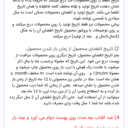
تاریخ انقضا را روی محصولات خد درج میکنند که حروف Prd یا Mfd
نشان دهنده تاریخ تولید و exp مخفف کلمه expire یا همان تاریخ
انقضا می باشد. تاریخ تولید و انقضای محصولات ممکن است به سال
میلادی یا شمسی نوشته شوند.
برخی محصولات نیز فقط تاریخ تولید را روی محصولات درج میکنند و
بر روی توضیحات یا بروشور محصول تاریخ انقضای آن را به شکل
(3سال-5سال و... بعد از تولید) درج میکنند.
2) تاریخ انقضای محصول از زمان باز شدن محصول:
بجز تاریخ انقضای محصول، تاریخ دیگری روی محصولات مراقبت از
پوست درج می شود. این تاریخ که معمولا برحسب ماه یا سال ذکر
میشود، با علامت یک قوطی با درب باز روی محصول چاپ میشود و
معمولا 12m,6m و... روی آن نوشته شده است. m مخفف month یا
همان ماه است. مثلا در عکس زیر محصولی با 12 ماه تاریخ از زمان باز
شدن محصول را نشان میدهد. یعنی از زمانی که شما درب محصول را
باز کرده و به اصطلاح پلمپ آن را از بین برده این، تا 12 ماه بعد
میتوانید از آن استفاده کنید. حتی اگر تاریخ انقضای آن 2 سال دیگر زده
شده باشد اما شما 1 سال وقت برای مصرف دارید.
4) ضد آفتاب چه مدت روی پوست دوام می آورد و چند بار