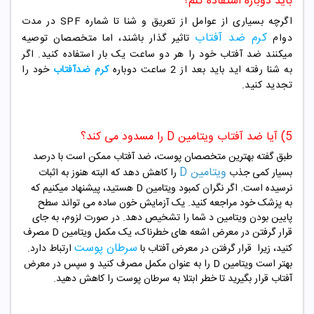
باید دوباره استفاده کنم؟
اگرچه بسیاری از عوامل از تعریق و شنا تا شماره SPF در مدت
کرم ضد آفتاب
دوام
تاثیر گذار باشند، اما متخصصان توصیه
میکنند ضد آفتاب خود را هر دو ساعت یک بار استفاده کنید. اگر
به شنا رفته اید باید بعد از 2 ساعت دوباره
کرم ضدآفتاب
خود را
تجدید کنید.
5) آیا ضد آفتاب ویتامین D را مسدود می کند؟
طبق گفته بهترین متخصصان پوست، ضد آفتاب ممکن است با درصد
ویتامین D
بسیار کمی جذب
را کاهش دهد که البته هنوز به اثبات
نرسیده است. اگر نگران کمبود ویتامین D هستید، پیشنهاد میکنیم که
به پزشک خود مراجعه کنید. یک آزمایش خون ساده می تواند سطح
پایین بودن ویتامین د شما را تشخیص دهد. در صورت لزوم، به جای
قرار گرفتن در معرض اشعه های خطرناک، یک مکمل ویتامین D مصرف
سرطان پوست
کنید، زیرا قرار گرفتن در معرض آفتاب با
ارتباط دارد.
بهتر است ویتامین D را به عنوان مکمل مصرف کنید و سپس در معرض
آفتاب قرار بگیرید تا خطر ابتلا به سرطان پوست را کاهش دهید.