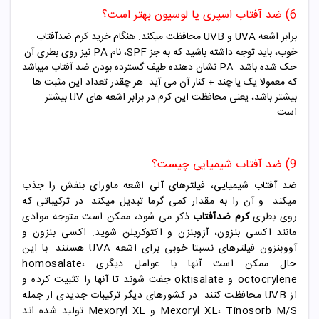
6) ضد آفتاب اسپری یا لوسیون بهتر است؟
برابر اشعه UVA و UVB محافظت میکند. هنگام خرید کرم ضدآفتاب
خوب، باید توجه داشته باشید که به جز SPF، نام PA نیز روی بطری آن
حک شده باشد. PA نشان دهنده طیف گسترده بودن ضد آفتاب میباشد
که معمولا یک یا چند + کنار آن می آید. هر چقدر تعداد این مثبت ها
بیشتر باشد، یعنی محافظت این کرم در برابر اشعه های UV بیشتر
است.
9) ضد آفتاب شیمیایی چیست؟
ضد آفتاب شیمیایی، فیلترهای آلی اشعه ماورای بنفش را جذب
میکند و آن را به مقدار کمی گرما تبدیل میکند. در ترکیباتی که
روی بطری
کرم ضدآفتاب
ذکر می شود، ممکن است متوجه موادی
مانند اکسی بنزون، آزوبنزن و اکتوکریلن شوید. اکسی بنزون و
آووبنزون فیلترهای نسبتا خوبی برای اشعه UVA هستند. با این
حال ممکن است آنها با عوامل دیگری homosalate،
octocrylene و oktisalate جفت شوند تا آنها را تثبیت کرده و
از UVB محافظت کنند. در کشورهای دیگر ترکیبات جدیدی از جمله
Mexoryl XL، Tinosorb M/S و Mexoryl XL تولید شده اند