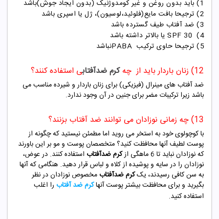
1) باید بدون روغن و غیر کومدوژنیک (بدون ایجاد جوش)باشد
2) ترجیحا بافت مایع(فلوئید،لوسیون)، ژل یا اسپری باشد
3) ضد آفتاب طیف گسترده باشد
4)
30
SPF
یا بالاتر داشته باشد
5) ترجیحا حاوی ترکیب
PABA
نباشد
12) زنان باردار باید از چه
کرم ضدآفتاب
ی استفاده کنند؟
ضد آفتاب های مینرال (فیزیکی) برای زنان باردار و شیرده مناسب می
باشد زیرا ترکیبات مضر برای جنین در آن وجود ندارد.
13) چه زمانی نوزادان می توانند ضد آفتاب بزنند؟
با کوچولوی خود به استخر می روید اما مطمئن نیستید که چگونه از
پوست لطیف آنها محافظت کنید؟ متخصصان پوست و مو بر این باورند
که نوزادان نباید تا 6 ماهگی از
کرم ضدآفتاب
استفاده کنند. در عوض،
نوزادان را در سایه و پوشیده از کلاه و لباس قرار دهید. هنگامی که آنها
به سن کافی رسیدند، یک
کرم ضدآفتاب
مخصوص نوزادان در نظر
بگیرید و برای محافظت بیشتر پوست آنها
کرم ضد آفتاب
را اغلب
استفاده کنید.