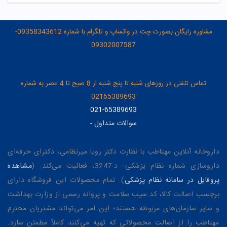
مشاوره رایگان بصورت چت در واتساپ و تلگرام با شماره 09358343612-
09302007587
تماس تلفنی در روزهای شنبه تا پنج شنبه از 8 صبح تا 4 عصر به شماره
02165389693
021-65389693
سوالات متداول
-
داروخانه آنلاین مهتاطب با نظارت دکتر رویا میرنظامی، دکترای حرفه‌ای
داروسازی شماره نظام پزشکی: د-3247، فعالیت می‌کند. (
مشاهده
پروفایل در سامانه نظام پزشکی
). تمام محصولات این فروشگاه دارای
برچسب اصالت کالا، کد سیب سلامت و پروانه رسمی از وزارت بهداشت
و سایر سازمان‌های مربوطه هستند؛ این امر می‌تواند مشتریان محترم
مهتاطب را از اصالت محصولاتی که تهیه می‌کنند کاملاً مطمئن سازد.