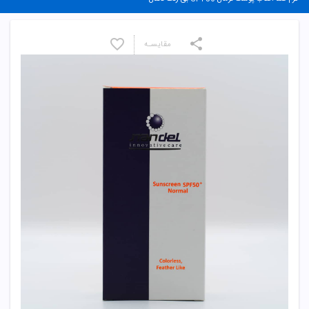
مقایسـه