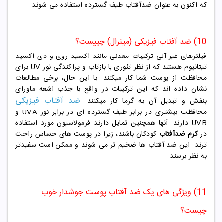
که اکنون به عنوان ضدآفتاب طیف گسترده استفاده می شوند.
10) ضد آفتاب فیزیکی (مینرال) چییست؟
فیلترهای غیر آلی ترکیبات معدنی مانند اکسید روی و دی اکسید
تیتانیوم هستند که از نظر تئوری با بازتاب و پراکندگی نور UV برای
محافظت از پوست شما کار میکنند. با این حال، برخی مطالعات
نشان داده اند که این ترکیبات در واقع با جذب اشعه ماورای
ضد آفتاب فیزیکی
بنفش و تبدیل آن به گرما کار میکنند.
محافظت بیشتری در برابر طیف گسترده ای در برابر نور UVA و
UVB دارند. آنها همچنین تمایل دارند فرمولاسیون مورد استفاده
در
کرم ضدآفتاب
کودکان باشند، زیرا در پوست های حساس راحت
ترند. این ضد آفتاب ها ضخیم تر می شوند و ممکن است سفیدتر
به نظر برسند.
11) ویژگی های یک ضد آفتاب پوست جوشدار خوب
چیست؟