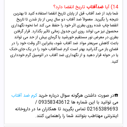
14) آیا
ض
دآفتاب
تاریخ انقضا دارد؟
شما باید از ضد آفتاب قبل از پایان تاریخ انقضا استفاده کنید تا بهترین
نتیجه را بگیرید. معمولاً ضد آفتاب دو سال پس از باز شدن تا تاریخ
انقضا چاپ شده روی بطری اثر خود را حفظ می کند اما نحوه نگهداری
محصول نیز می تواند روی این جدول زمانی تاثیر بگذارد. قرار گرفتن
بطری در معرض نور مستقیم خورشید یا گرمای بیش از حد می تواند
باعث کاهش سریعتر مواد ضد آفتاب شود، بنابراین اگر وقت خود را در
فضای باز می گذرانید بهتر است کرم ضدآفتاب خود را در یک جای خنک
یا در حوله قرار دهید و از نگهداری ضد آفتاب در اتومبیل گرم خودداری
کنید.
☎️در صورت داشتن هرگونه سوال درباره خرید
کرم ضد آفتاب
می توانید با این شماره ها 09358343612 /
02165389693
تماس بگیرید تا همکاران ما در داروخانه
اینترنتی مهتاطب بتوانند شما را راهنمایی کنند.