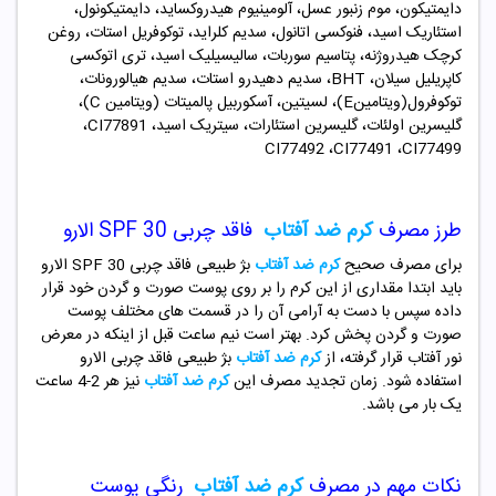
دایمتیکون، ‎موم زنبور عسل، ‎آلومینیوم هیدروکساید، ‎دایمتیکونول،
‎استئاریک اسید، ‎فنوکسی اتانول، ‎سدیم کلراید، ‎توکوفریل استات، ‎روغن
کرچک هیدروژنه، ‎پتاسیم سوربات، ‎‎‎سالیسیلیک اسید، ‎تری اتوکسی
کاپریلیل سیلان، ‎BHT، سدیم دهیدرو استات، ‎سدیم هیالورونات،
‎توکوفرول(ویتامینE‎)، لسیتین، ‎آسکوربیل پالمیتات (ویتامینC ‎)،
گلیسرین اولئات، ‎گلیسرین استئارات، ‎سیتریک اسید، ‎،CI77891
‎CI77492 ،CI77491 ،‎CI77499
طرز مصرف
کرم ضد آفتاب
فاقد چربی SPF 30 الارو
برای مصرف صحیح
کرم ضد آفتاب
بژ طبیعی فاقد چربی SPF 30 الارو
باید ابتدا مقداری از این کرم را بر روی پوست صورت و گردن خود قرار
داده سپس با دست به آرامی آن را در قسمت های مختلف پوست
صورت و گردن پخش کرد. بهتر است نیم ساعت قبل از اینکه در معرض
نور آفتاب قرار گرفته، از
کرم ضد آفتاب
بژ طبیعی فاقد چربی الارو
استفاده شود. زمان تجدید مصرف این
کرم ضد آفتاب
نیز هر 2-4 ساعت
یک بار می باشد.
نکات مهم در مصرف
کرم ضد آفتاب
رنگی پوست