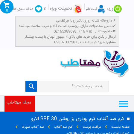
تخفیفات ویژه
ورود
ثبت نام
0
علاقه مندی ها
0
داروخانه شبانه روزی دکتر رویا میرنظامی📌
تمامی محصولات دارای برچسب اصالت کالا و سیب سلامت میباشند✔️
مشاوره تلفنی (8 تا 16) : 02165389693☎️
​ارسال رایگان برای خرید های بالای 4 میلیون تومان با پست پیشتاز
مشاوره خرید در برنامه بله : 09302007587
مجله مهتاطب
کرم ضد آفتاب کرم پودری بژ روشن SPF 30 الارو
صفحه نخست
مراقبت پوست
کرم ضد آفتاب
ضد آفتاب صورت
کرم ضد آفتاب کرم پودری بژ روشن SPF 30 الارو