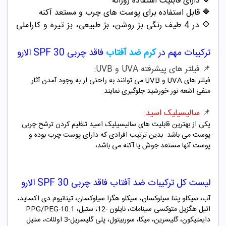
🔷
دارای قابلیت استفاده روزانه
🔷
قابل استفاده برای پوست های چرب و مستعد آکنه
🔷
در 4 طیف رنگی بژ روشن، بژ طبیعی، بز تیره و کاراملی
ترکیبات مهم در
کرم ضد آفتاب
فاقد چربی SPF 30 الارو
📌 فیلتر های پیشرفته UVA و UVB:
فیلتر های UVA و UVB می توانند به راحتی از به وجود آمدن آثار
منفی اشعه نور خورشید جلوگیری نمایند.
📌
سالیسیلیک اسید:
یکی از بهترین قابلیت های سالیسیلیک اسید تنظیم کردن ترشح چربی
پوست می باشد. بدین ترتیب افرادی که دارای پوست چرب بوده و
پوست آنها مستعد جوش یا آکنه می باشد،
لیست کل ترکیبات ضد آفتاب فاقد چربی SPF 30 الارو
آب، ‎سیکلو پنتا سیلوکسان، ‎سیکلو هگزا سیلوکسان، ‎تیتانیوم دی اکساید،
‎اتیل هگزیل متوکسی سینامات، ‎نایلون -12، ‎ستیلPPG/PEG-10.1 ،‎
دایمتیکون، ‎گلیسرین، ‎میکا، ‎سوربیتول، ‎پلی گلیسریل-3 اولئات، ‎ستیل