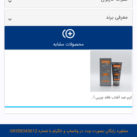
معرفی برند
محصولات مشابه
کرم ضد آفتاب فاقد چربی آقایان SPF50 آردن
مشاوره رایگان بصورت چت در واتساپ و تلگرام با شماره 09358343612-