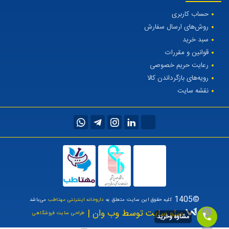
حساب کاربری
روش‌های ارسال سفارش
سبد خرید
قوانین و مقررات
رعایت حریم خصوصی
رویه‌های بازگرداندن کالا
نقشه سایت
©1405
کلیه حقوق این سایت متعلق به
داروخانه اینترنتی مهتاطب
می‌باشد
سئو سایت توسط وب وان |
طراحی سایت فروشگاهی
مشاوه وخرید