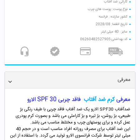
کارائی: ضد آفتاب
نوع پوست: پوست های چرب
کشور سازنده : فرانسه
تاریخ انقضا: 2028/08
سایز : 40 میلی لیتر
کد بهداشتی:06260482527905
معرفی
معرفی
کرم ضد آفتاب
فاقد چربی SPF 30 الارو
ضدآفتاب SPF30 الارو یک ضد آفتاب فاقد چربی با طیف رنگی بژ
طبیعی، بژ روشن، بژ تیره و بژ کاراملی می باشد و بصورت کرم پودری
عمل کرده و برای پوستهای چرب و مختلط مناسب می باشد.
این ضد آفتاب برای مصرف روزانه افراد مناسب است و در حجم 40
میلی لیتر توسط شرکت فرانسوی الارو تولید می گردد. با استفاده از این