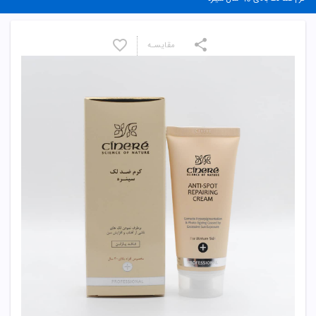
مقایسـه