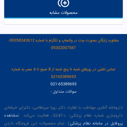
محصولات مشابه
مشاوره رایگان بصورت چت در واتساپ و تلگرام با شماره 09358343612-
09302007587
تماس تلفنی در روزهای شنبه تا پنج شنبه از 8 صبح تا 4 عصر به شماره
02165389693
021-65389693
سوالات متداول
-
داروخانه آنلاین مهتاطب با نظارت دکتر رویا میرنظامی، دکترای حرفه‌ای
داروسازی شماره نظام پزشکی: د-3247، فعالیت می‌کند. (
مشاهده
پروفایل در سامانه نظام پزشکی
). تمام محصولات این فروشگاه دارای