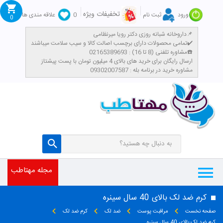
تخفیفات ویژه
ورود
ثبت نام
0
علاقه مندی ها
0
داروخانه شبانه روزی دکتر رویا میرنظامی📌
تمامی محصولات دارای برچسب اصالت کالا و سیب سلامت میباشند✔️
مشاوره تلفنی (8 تا 16) : 02165389693☎️
​ارسال رایگان برای خرید های بالای 4 میلیون تومان با پست پیشتاز
مشاوره خرید در برنامه بله : 09302007587
مجله مهتاطب
کرم ضد لک بالای 40 سال سینره
صفحه نخست
مراقبت پوست
ضد لک
کرم ضد لک
کرم ضد لک بالای 40 سال سینره