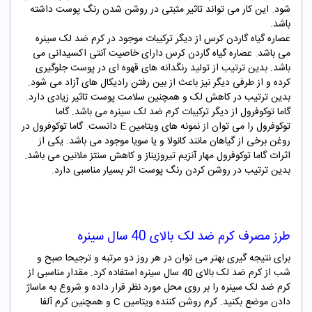
شود. این کار می تواند تاثیر مثبتی در روشن شدن رنگ پوست داشته
باشد.
عصاره گیاه گاردن کرس از دیگر ترکیبات موجود در کرم ضد لک سینره
می باشد. عصاره گیاه گاردن کرس دارای خاصیت آنتی اکسیدانی می
باشد. بدین ترتیب از تولید رنگدانه های قهوه ای در پوست جلوگیری
کرده و از طرفی دیگر نیز باعث از بین رفتن رادیکال های آزاد می شود.
بدین ترتیب در کاهش لک و همچنین سلامت پوست تاثیر زیادی دارد.
گاما توکوفرول از دیگر ترکیبات کرم ضد لک سینره می باشد. گاما
توکوفرول را می توان از نمونه های ویتامین E دانست. گاما توکوفرول در
روغن برخی از گیاهان مانند کانولا و یا سویا موجود می باشد. یکی از
اثرات گاما توکوفرول مهار آنزیم تیروزیناز و کاهش سنتز ملانین می باشد.
بدین ترتیب در روشن کردن رنگ پوست اثر بسیار مناسبی دارد.
طرز مصرف کرم ضد لک بالای 40 سال سینره
برای نتیجه گیری بهتر می توان در هر روز دو مرتبه و ترجیحا صبح و
شب از کرم ضد لک بالای 40 سال سینره استفاده کرد. مقدار مناسبی از
کرم ضد لک سینره را بر روی محل مورد نظر قرار داده و شروع به ماساژ
دادن موضع بکنید. کرم روشن کننده ویتامین C و همچنین کرم آلفا