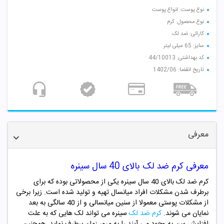
نوع پوست: انواع پوست
نوع محصول: کرم
کارائی: ضد لک
سایز: 65 میلی لیتر
کد بهداشتی: 44/10013
تاریخ انقضا: 1402/06
معرفی
معرفی کرم ضد لک بالای 40 سال سینره
کرم ضد لک بالای 40 سال سینره یکی از محصولاتی بوده که برای
برطرف شدن مشکلات افراد میانسال تهیه و تولید شده است. زیرا برخی
از مشکلات پوستی معمولا از سنین میانسالی و از 40 سالگی به بعد
نمایان می شوند.
کرم ضد لک
سینره می تواند لک هایی که به علت
افزایش سن به وجود می آیند را به مرور زمان برطرف نماید. همچنین