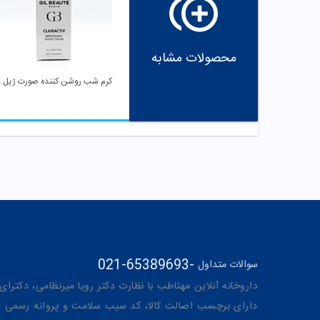
محصولات مشابه
کرم شب روشن کن
021-65389693
-
سوالات متداول
داروخانه آنلاین مهتاطب با نظارت دکتر رویا میرنظامی، دکترای حرفه‌ای دار
دارای برچسب اصالت کالا، کد سیب سلامت و پروانه رسمی از 