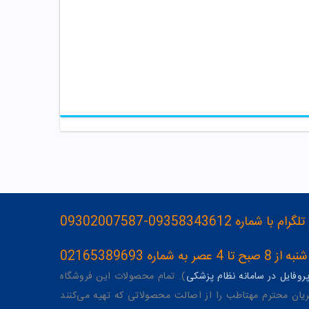
093583436-09302007587
ه 02165389693
وفایل در سامانه نظام پزشکی
). تمام محصولات این فروشگاه
یان محترم مهتاطب را از اصالت محصولاتی که تهیه می‌کنند