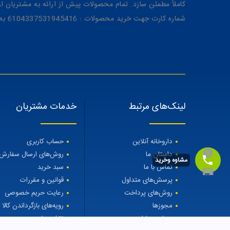
کاملاً مطمئن سازد. تمام محصولات پیش از ارائه به مشتریان 
شماره کارت جهت خرید محصولات : 6104337531945416 به نام رویا میرنظامی
لینک‌های مرتبط
خدمات مشتریان
داروخانه آنلاین
حساب کاربری
داستان ما
روش‌های ارسال سفارش
مشاوه وخرید
تماس با ما
سبد خرید
پرسش‌های متداول
قوانین و مقررات
روش‌های پرداخت
رعایت حریم خصوصی
مجوزها
رویه‌های بازگرداندن کالا
مجله مهتاطب
نقشه سایت