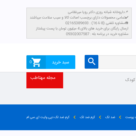
داروخانه شبانه روزی دکتر رویا میرنظامی📌
تمامی محصولات دارای برچسب اصالت کالا و سیب سلامت میباشند✔️
مشاوره تلفنی (8 تا 16) : 02165389693☎️
​ارسال رایگان برای خرید های بالای 4 میلیون تومان با پست پیشتاز
مشاوره خرید در برنامه بله : 09302007587
سبد خرید
0
مجله مهتاطب
 کودک
ت پوست
ضد لک
کرم ضد لک
کرم ضد لک دپی وایت ای سی ام