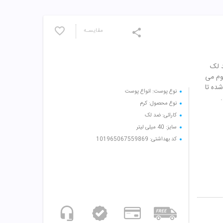
مقایسـه
 لک
اوم می
ده تا
نوع پوست: انواع پوست
نوع محصول: کرم
کارائی: ضد لک
سایز: 40 میلی لیتر
کد بهداشتی: 101965067559869