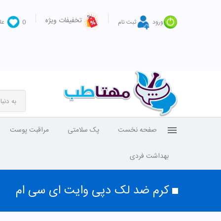
تخفیفات ویژه
ورود
ثبت نام
0
عل
صفحه نخست
پک سلامتی
مراقبت پوست
بهداشت فردی
کرم ضد لک دپی وایت ای سی ام