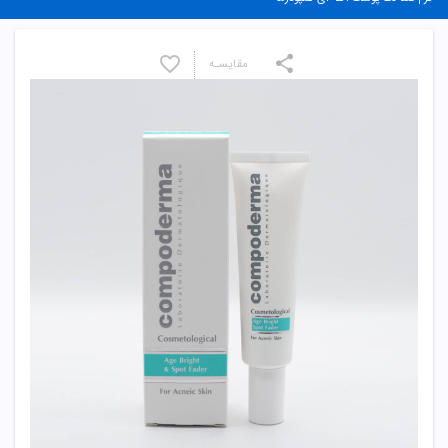
مقایسـه