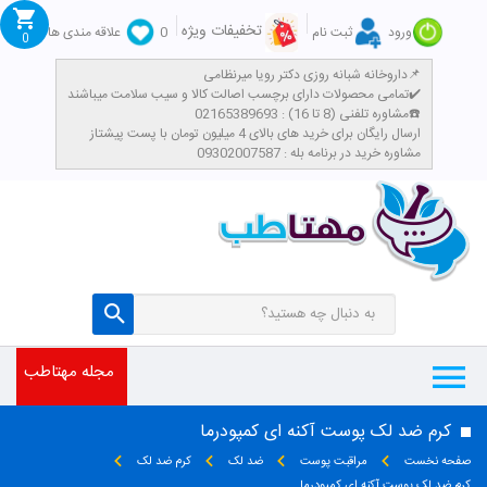
تخفیفات ویژه
ورود
ثبت نام
0
علاقه مندی ها
0
داروخانه شبانه روزی دکتر رویا میرنظامی📌
تمامی محصولات دارای برچسب اصالت کالا و سیب سلامت میباشند✔️
مشاوره تلفنی (8 تا 16) : 02165389693☎️
​ارسال رایگان برای خرید های بالای 4 میلیون تومان با پست پیشتاز
مشاوره خرید در برنامه بله : 09302007587
مجله مهتاطب
کرم ضد لک پوست آکنه ای کمپودرما
صفحه نخست
مراقبت پوست
ضد لک
کرم ضد لک
کرم ضد لک پوست آکنه ای کمپودرما