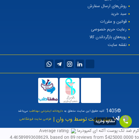
روش‌های ارسال سفارش
سبد خرید
قوانین و مقررات
رعایت حریم خصوصی
رویه‌های بازگرداندن کالا
نقشه سایت
©1405
کلیه حقوق این سایت متعلق به
داروخانه اینترنتی مهتاطب
می‌باشد
سئو سایت توسط وب وان |
طراحی سایت فروشگاهی
مشاوه وخرید
کرم ضد لک پوست آکنه ای کمپودرما
Average rating:
4.46589893608629
, based on
89
reviews
from $
425000.0000
to