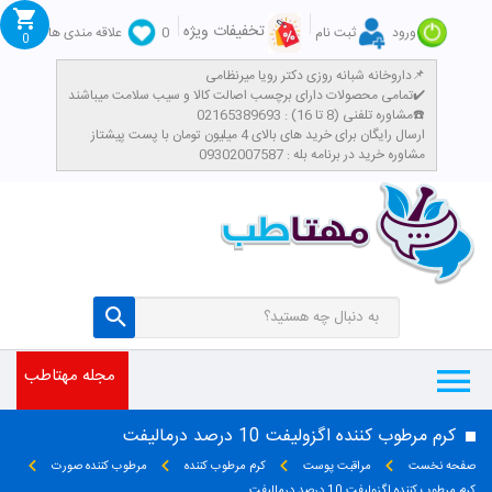
تخفیفات ویژه
ورود
ثبت نام
0
علاقه مندی ها
0
داروخانه شبانه روزی دکتر رویا میرنظامی📌
تمامی محصولات دارای برچسب اصالت کالا و سیب سلامت میباشند✔️
مشاوره تلفنی (8 تا 16) : 02165389693☎️
​ارسال رایگان برای خرید های بالای 4 میلیون تومان با پست پیشتاز
مشاوره خرید در برنامه بله : 09302007587
مجله مهتاطب
کرم مرطوب کننده اگزولیفت 10 درصد درمالیفت
صفحه نخست
مراقبت پوست
کرم مرطوب کننده
مرطوب کننده صورت
کرم مرطوب کننده اگزولیفت 10 درصد درمالیفت