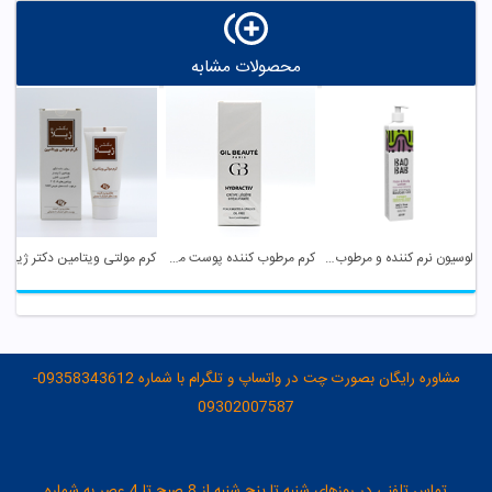
محصولات مشابه
لوسیون نرم کننده و مرطوب کننده صورت و بدن باوباب
کرم مرطوب کننده پوست مختلط تا چرب ژیل بوته
کرم مولتی ویتامین دکتر ژیلا
مشاوره رایگان بصورت چت در واتساپ و تلگرام با شماره 09358343612-
09302007587
تماس تلفنی در روزهای شنبه تا پنج شنبه از 8 صبح تا 4 عصر به شماره