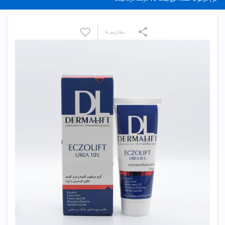
مقایسـه