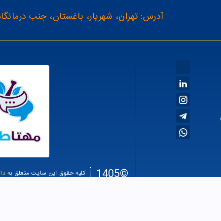
آدرس: تهران، شهریار، باغستان، جنب درمانگاه
©1405
کلیه حقوق این سایت متعلق به
دا
سئو سا
طراحی سایت فروشگاهی
Average rating:
4.71835394684149
, based on
89
reviews
from $