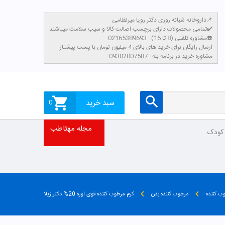
داروخانه شبانه روزی دکتر رویا میرنظامی📌
تمامی محصولات دارای برچسب اصالت کالا و سیب سلامت میباشند✔️
مشاوره تلفنی (8 تا 16) : 02165389693☎️
​ارسال رایگان برای خرید های بالای 4 میلیون تومان با پست پیشتاز
مشاوره خرید در برنامه بله : 09302007587
سبد خرید
0
مجله مهتاطب
 کودک
ب کننده
مرطوب کننده بدن
کرم مرطوب کننده قوی اوره 20% دکتر ژیلا