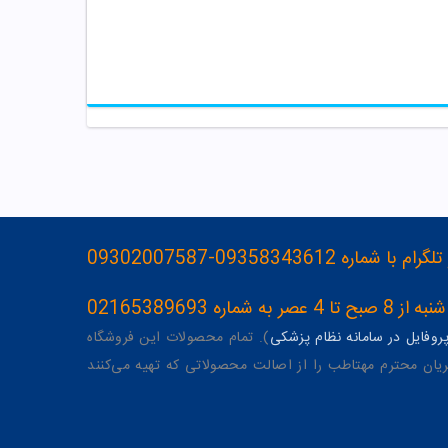
093583436-09302007587
ه 02165389693
وفایل در سامانه نظام پزشکی
). تمام محصولات این فروشگاه
یان محترم مهتاطب را از اصالت محصولاتی که تهیه می‌کنند