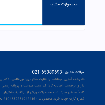
محصولات مشابه
021-65389693
-
سوالات متداول
داروخانه آنلاین مهتاطب با نظارت دکتر رویا میرنظامی، دکترای حرفه‌ای دار
دارای برچسب اصالت کالا، کد سیب سلامت و پروانه رسمی از 
کاملاً مطمئن سازد. تمام محصولات پیش از ارائه به مشتریان 
شماره کارت جهت خرید محصولات : 6104337531945416 به نام رویا میرنظامی