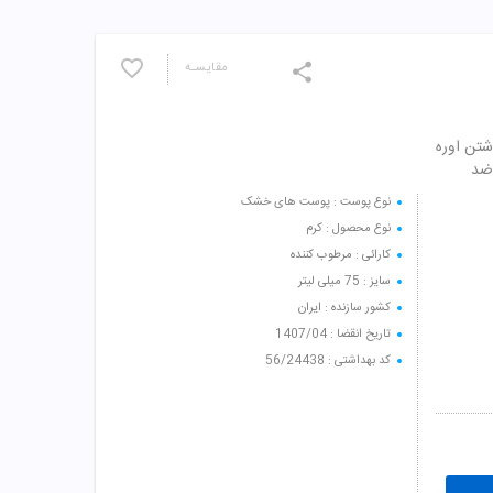
مقایسـه
 و داشتن اوره
 ضد
نوع پوست : پوست های خشک
نوع محصول : کرم
کارائی : مرطوب کننده
سایز : 75 میلی لیتر
کشور سازنده : ایران
تاریخ انقضا : 1407/04
کد بهداشتی : 56/24438