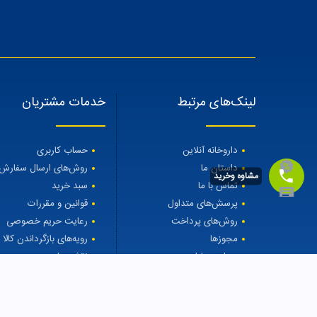
لینک‌های مرتبط
خدمات مشتریان
داروخانه آنلاین
حساب کاربری
داستان ما
روش‌های ارسال سفارش
مشاوه وخرید
تماس با ما
سبد خرید
پرسش‌های متداول
قوانین و مقررات
روش‌های پرداخت
رعایت حریم خصوصی
مجوزها
رویه‌های بازگرداندن کالا
مجله مهتاطب
نقشه سایت
درمان ریزش مو
کرم مرطوب کننده قوی اوره 20% دکتر ژیلا
277000.0000
to $
277000.0000