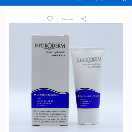
مقایسـه