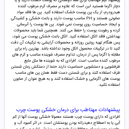
پیشنهاد تیم مهتاطب برای شما دوستانی که پوست خشک دارید و یا
دچار اگزما هستید این است که علاوه بر مصرف کرم مرطوب کننده
هیدرودرم، از یک پن پوست خشک استفاده کنید. پن ها فاقد مواد
صابونی هستند و PH مناسب پوست دارند و باعث خشکی و کشیدگی
و ایجاد حساسیت روی پوست نمی شوند. پن ها پوست را آبرسانی
کرده و رطوبت پوست را حفظ می کنند. همچنین شما باید محصولات
بهداشتی فاقد الکل استفاده کنید. الکل باعث خشکی پوست می شود،
پس هنگام تهیه روتین روزانه و محصولات آرایشی به ترکیبات آن دقت
کنید تا در ترکیبات محصول الکل وجود نداشته باشد. بهترین راه برای
مقابله با اگزما پس از درمان، تداوم مصرف شوینده مناسب و کرم های
مرطوب کننده مناسب است. افرادی که به شوینده ها مثل مایع
ظرفشویی و دستشویی حساسیت دارند حتما از دستکش زمان شستن
ظرف استفاده کنند و برای شستن دست فقط همان پن های مناسب
پوست های اگزمایی و خشک استفاده کنند و به هیچ عنوان از صابون
استفاده نکنید.
پیشنهادات مهتاطب برای درمان خشکی پوست چرب
افرادی که دارای پوست چرب هستند معمولا خشکی پوست آنها از کم
آبی یا به اصطلاح دهیدراته بودن پوستشان است. در اثر کمبود آب و
رطوبت، پوست برای محافظت از خود چربی بیترش تولید می کند و