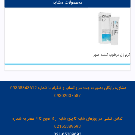
محصولات مشابه
کرم ژل مرطوب کننده صورت لوتارو
مشاوره رایگان بصورت چت در واتساپ و تلگرام با شماره 09358343612-
09302007587
تماس تلفنی در روزهای شنبه تا پنج شنبه از 8 صبح تا 4 عصر به شماره
02165389693
021-65389693