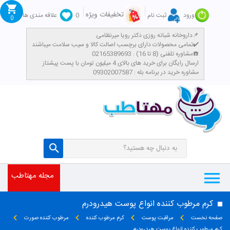
تخفیفات ویژه
ورود
ثبت نام
0
علاقه مندی ها
0
داروخانه شبانه روزی دکتر رویا میرنظامی📌
تمامی محصولات دارای برچسب اصالت کالا و سیب سلامت میباشند✔️
مشاوره تلفنی (8 تا 16) : 02165389693☎️
​ارسال رایگان برای خرید های بالای 4 میلیون تومان با پست پیشتاز
مشاوره خرید در برنامه بله : 09302007587
مجله مهتاطب
کرم مرطوب کننده انواع پوست هیدرودرم
صفحه نخست
مراقبت پوست
کرم مرطوب کننده
مرطوب کننده صورت
کرم مرطوب کننده انواع پوست هیدرودرم