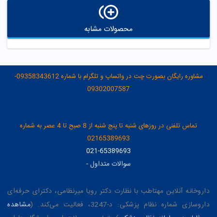
محصولات مشابه
مشاوره رایگان بصورت چت در واتساپ و تلگرام با شماره 09358343612-
09302007587
تماس تلفنی در روزهای شنبه تا پنج شنبه از 8 صبح تا 4 عصر به شماره
02165389693
021-65389693
سوالات متداول
-
داروخانه آنلاین مهتاطب با نظارت دکتر رویا میرنظامی، دکترای حرفه‌ای
داروسازی شماره نظام پزشکی: د-3247، فعالیت می‌کند. (
مشاهده