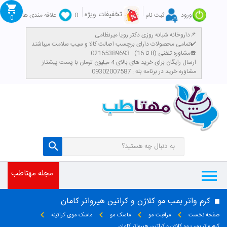
تخفیفات ویژه
ورود
ثبت نام
0
علاقه مندی ها
0
داروخانه شبانه روزی دکتر رویا میرنظامی📌
تمامی محصولات دارای برچسب اصالت کالا و سیب سلامت میباشند✔️
مشاوره تلفنی (8 تا 16) : 02165389693☎️
​ارسال رایگان برای خرید های بالای 4 میلیون تومان با پست پیشتاز
مشاوره خرید در برنامه بله : 09302007587
مجله مهتاطب
کرم واتر بمب مو کلاژن و کراتین هیرواتر کامان
صفحه نخست
مراقبت مو
ماسک مو
ماسک موی کراتینه
کرم واتر بمب مو کلاژن و کراتین هیرواتر کامان