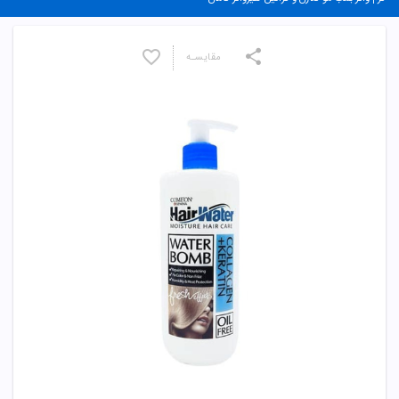
مقایسـه