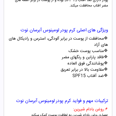
پودر دارای ضد افتاب
SPF 15
بوده و از پوست در برابر اشعه های
مضر افتاب محافظت میکند.
ویژگی های اصلی
کرم پودر لومینوس آبرسان نوت
🔷محافظت از پوست در برابر آلودگی، استرس و رادیکال های
های آزاد
🔷
مناسب پوست خشک
🔷
فاقد پارابن و رنگهای مضر
🔷
پوشانندگی فوق العاده
🔷
مقاومت بالا در برابر تعریق
🔷
ضد آفتاب
SPF15
ترکیبات مهم و فواید
کرم پودر لومینوس آبرسان نوت
📌
روغن بادام شیرین
:
عصاره روغن بادام شیرین به لطافت پوست کمک میکند
.