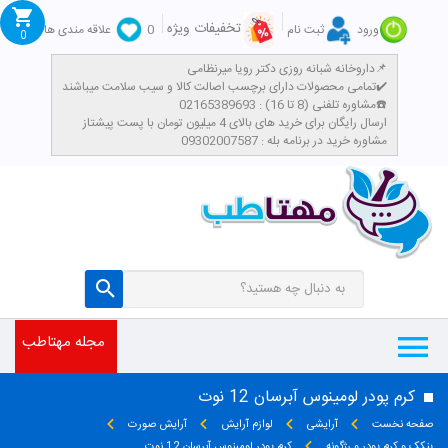
تخفیفات ویژه
ورود
ثبت نام
0
علاقه مندی ها
0
داروخانه شبانه روزی دکتر رویا میرنظامی📌
تمامی محصولات دارای برچسب اصالت کالا و سیب سلامت میباشند✔️
مشاوره تلفنی (8 تا 16) : 02165389693☎️
​ارسال رایگان برای خرید های بالای 4 میلیون تومان با پست پیشتاز
مشاوره خرید در برنامه بله : 09302007587
مجله مهتاطب
کرم پودر لومینوس آبرسان 12 نوت
صفحه نخست
آرایشی
لوازم آرایش
آرایش صورت
پنکک و کرم پودر و رژگونه
کرم پودر لومینوس آبرسان 12 نوت