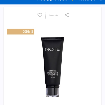
مقایسـه