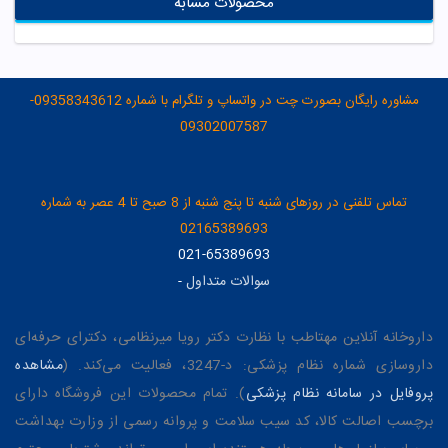
محصولات مشابه
مشاوره رایگان بصورت چت در واتساپ و تلگرام با شماره 09358343612-
09302007587
تماس تلفنی در روزهای شنبه تا پنج شنبه از 8 صبح تا 4 عصر به شماره
02165389693
021-65389693
سوالات متداول
-
داروخانه آنلاین مهتاطب با نظارت دکتر رویا میرنظامی، دکترای حرفه‌ای
داروسازی شماره نظام پزشکی: د-3247، فعالیت می‌کند. (
مشاهده
پروفایل در سامانه نظام پزشکی
). تمام محصولات این فروشگاه دارای
برچسب اصالت کالا، کد سیب سلامت و پروانه رسمی از وزارت بهداشت