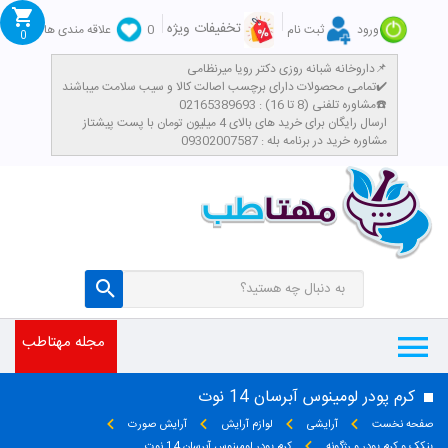
تخفیفات ویژه
ورود
ثبت نام
0
علاقه مندی ها
0
داروخانه شبانه روزی دکتر رویا میرنظامی📌
تمامی محصولات دارای برچسب اصالت کالا و سیب سلامت میباشند✔️
مشاوره تلفنی (8 تا 16) : 02165389693☎️
​ارسال رایگان برای خرید های بالای 4 میلیون تومان با پست پیشتاز
مشاوره خرید در برنامه بله : 09302007587
مجله مهتاطب
کرم پودر لومینوس آبرسان 14 نوت
صفحه نخست
آرایشی
لوازم آرایش
آرایش صورت
پنکک و کرم پودر و رژگونه
کرم پودر لومینوس آبرسان 14 نوت