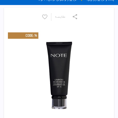
مقایسـه