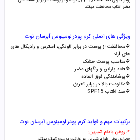
پودر دارای ضد افتاب
SPF 15
بوده و از پوست در برابر اشعه های
مضر افتاب محافظت میکند.
ویژگی های اصلی
کرم پودر لومینوس آبرسان نوت
🔷محافظت از پوست در برابر آلودگی، استرس و رادیکال های
های آزاد
🔷
مناسب پوست خشک
🔷
فاقد پارابن و رنگهای مضر
🔷
پوشانندگی فوق العاده
🔷
مقاومت بالا در برابر تعریق
🔷
ضد آفتاب
SPF15
ترکیبات مهم و فواید
کرم پودر لومینوس آبرسان نوت
📌
روغن بادام شیرین
:
عصاره روغن بادام شیرین به لطافت پوست کمک میکند
.