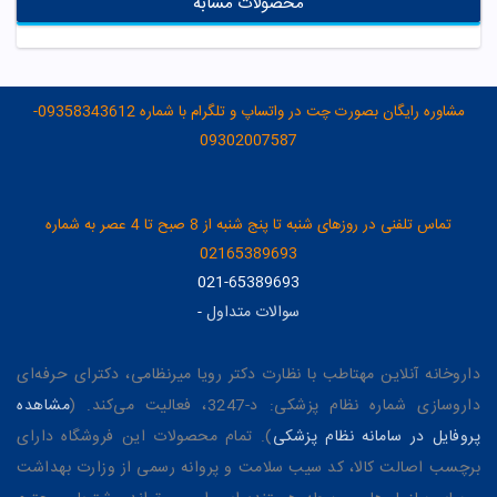
محصولات مشابه
مشاوره رایگان بصورت چت در واتساپ و تلگرام با شماره 09358343612-
09302007587
تماس تلفنی در روزهای شنبه تا پنج شنبه از 8 صبح تا 4 عصر به شماره
02165389693
021-65389693
سوالات متداول
-
داروخانه آنلاین مهتاطب با نظارت دکتر رویا میرنظامی، دکترای حرفه‌ای
داروسازی شماره نظام پزشکی: د-3247، فعالیت می‌کند. (
مشاهده
پروفایل در سامانه نظام پزشکی
). تمام محصولات این فروشگاه دارای
برچسب اصالت کالا، کد سیب سلامت و پروانه رسمی از وزارت بهداشت