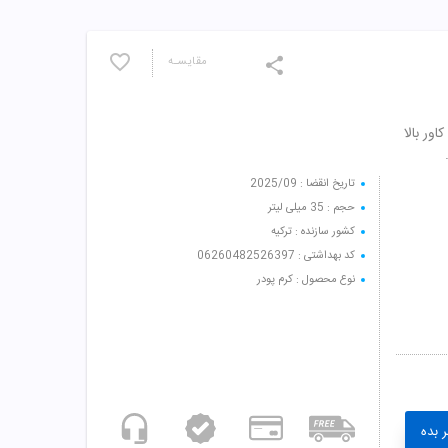
مقایسـه
 کاور بالا
تاریخ انقضا : 2025/09
حجم : 35 میلی لیتر
کشور سازنده : ترکیه
کد بهداشتی : 06260482526397
نوع محصول : کرم پودر
 بده