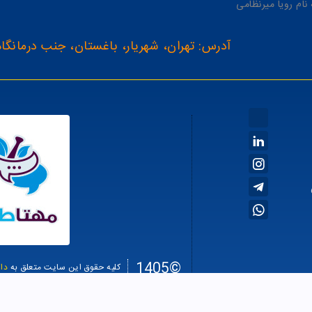
آدرس: تهران، شهریار، باغستان، جنب درمانگاه
©1405
کلیه حقوق این سایت متعلق به
دا
سئو سا
طراحی سایت فروشگاهی