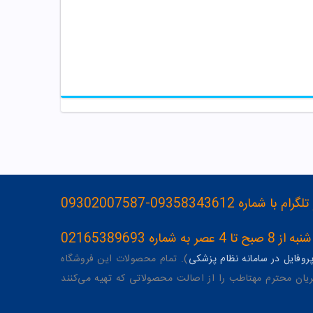
093583436-09302007587
ه 02165389693
وفایل در سامانه نظام پزشکی
). تمام محصولات این فروشگاه
یان محترم مهتاطب را از اصالت محصولاتی که تهیه می‌کنند