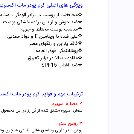
ویژگی های اصلی
کرم پودر مات اکستری
🔷محافظت از پوست در برابر آلودگی، استرس
🔷
ضد جوش و از بین برنده خشکی پوست
🔷
مناسب پوست مختلط و چرب
🔷
غنی شده با ویتامین
E
و مواد معدنی
🔷
فاقد پارابن و رنگهای مضر
🔷
پوشانندگی فوق العاده
🔷
مقاومت بالا در برابر تعریق
🔷
ضد آفتاب
SPF15
ترکیبات مهم و فواید
کرم پودر مات اکست
📌
عصاره اسپیره
:
عصاره اسپیره مشتق شده از گل رز در این محصول ج
📌
روغن سدر
:
روغن سدر دارای ویتامین هایی مفیدی همچون وی