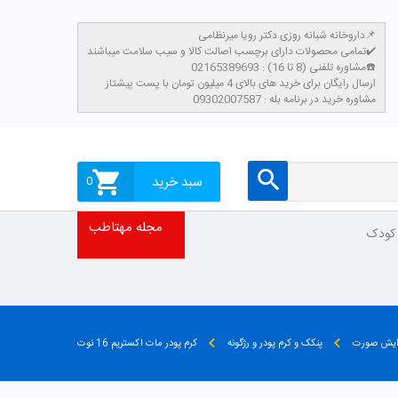
داروخانه شبانه روزی دکتر رویا میرنظامی📌
تمامی محصولات دارای برچسب اصالت کالا و سیب سلامت میباشند✔️
مشاوره تلفنی (8 تا 16) : 02165389693☎️
​ارسال رایگان برای خرید های بالای 4 میلیون تومان با پست پیشتاز
مشاوره خرید در برنامه بله : 09302007587
سبد خرید
0
مجله مهتاطب
 کودک
ایش صورت
پنکک و کرم پودر و رژگونه
کرم پودر مات اکستریم 16 نوت