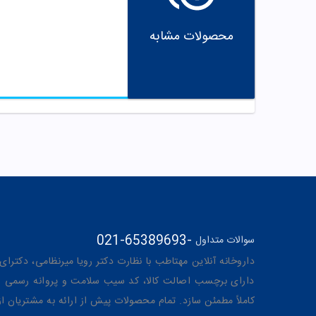
محصولات مشابه
021-65389693
-
سوالات متداول
داروخانه آنلاین مهتاطب با نظارت دکتر رویا میرنظامی، دکترای حرفه‌ای دار
دارای برچسب اصالت کالا، کد سیب سلامت و پروانه رسمی از 
کاملاً مطمئن سازد. تمام محصولات پیش از ارائه به مشتریان 