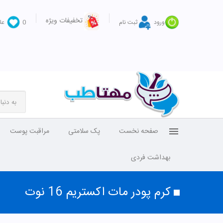
تخفیفات ویژه
ورود
ثبت نام
0
عل
صفحه نخست
پک سلامتی
مراقبت پوست
بهداشت فردی
کرم پودر مات اکستریم 16 نوت