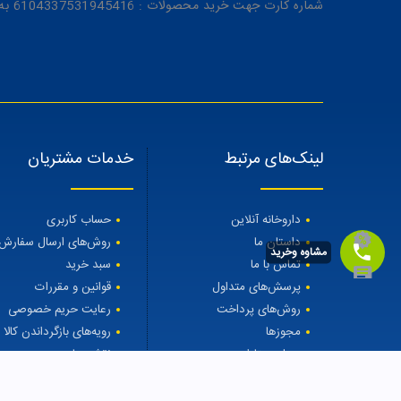
شماره کارت جهت خرید محصولات : 6104337531945416 به نام رویا میرنظامی
لینک‌های مرتبط
خدمات مشتریان
داروخانه آنلاین
حساب کاربری
داستان ما
روش‌های ارسال سفارش
مشاوه وخرید
تماس با ما
سبد خرید
پرسش‌های متداول
قوانین و مقررات
روش‌های پرداخت
رعایت حریم خصوصی
مجوزها
رویه‌های بازگرداندن کالا
مجله مهتاطب
نقشه سایت
درمان ریزش مو