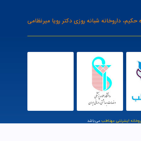
 حکیم، داروخانه شبانه روزی دکتر رویا میرنظامی
روخانه اینترنتی مهتاطب
می‌باشد
یت توسط وب وان |