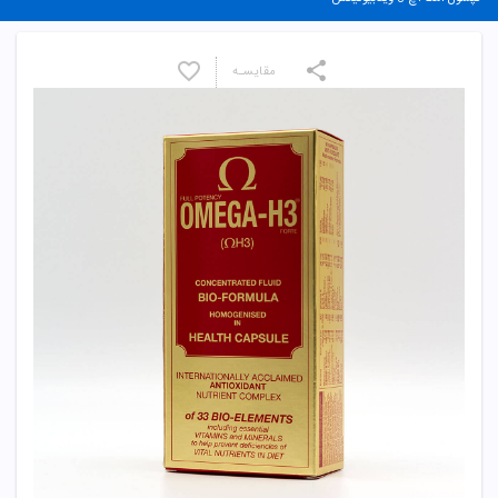
مقایسـه