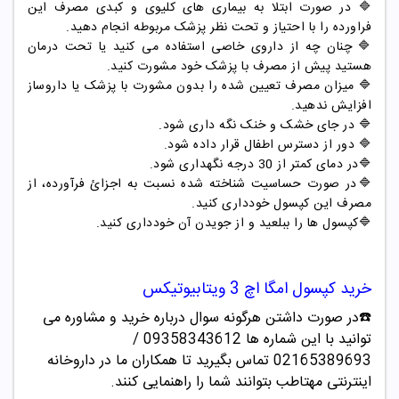
🔷 در صورت ابتلا به بیماری های کلیوی و کبدی مصرف این
فراورده را با احتیاز و تحت نظر پزشک مربوطه انجام دهید.
🔷 چنان چه از داروی خاصی استفاده می کنید یا تحت درمان
هستید پیش از مصرف با پزشک خود مشورت کنید.
🔷 میزان مصرف تعیین شده را بدون مشورت با پزشک یا داروساز
افزایش ندهید.
🔷 در جای خشک و خنک نگه داری شود.
🔷 دور از دسترس اطفال قرار داده شود.
🔷
در دمای کمتر از 30 درجه نگهداری شود.
🔷در صورت حساسیت شناخته شده نسبت به اجزائ فرآورده، از
مصرف این کپسول خودداری کنید.
🔷
کپسول ها را ببلعید و از جویدن آن خودداری کنید.
خرید
کپسول امگا اچ 3 ویتابیوتیکس
☎️در صورت داشتن هرگونه سوال درباره خرید و مشاوره می
توانید با این شماره ها 09358343612 /
02165389693
تماس بگیرید تا همکاران ما در داروخانه
اینترنتی مهتاطب بتوانند شما را راهنمایی کنند.