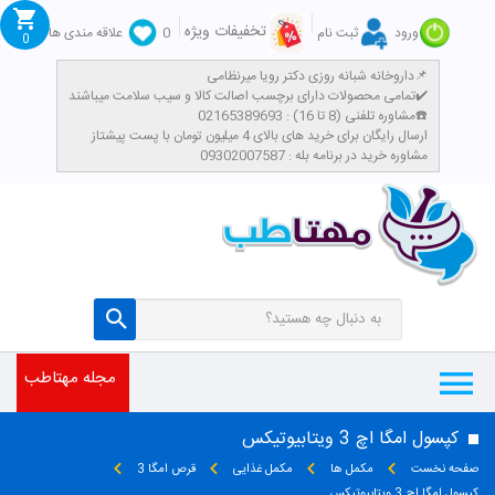
تخفیفات ویژه
ورود
ثبت نام
0
علاقه مندی ها
0
داروخانه شبانه روزی دکتر رویا میرنظامی📌
تمامی محصولات دارای برچسب اصالت کالا و سیب سلامت میباشند✔️
مشاوره تلفنی (8 تا 16) : 02165389693☎️
​ارسال رایگان برای خرید های بالای 4 میلیون تومان با پست پیشتاز
مشاوره خرید در برنامه بله : 09302007587
مجله مهتاطب
کپسول امگا اچ 3 ویتابیوتیکس
صفحه نخست
مکمل ها
مکمل غذایی
قرص امگا 3
کپسول امگا اچ 3 ویتابیوتیکس