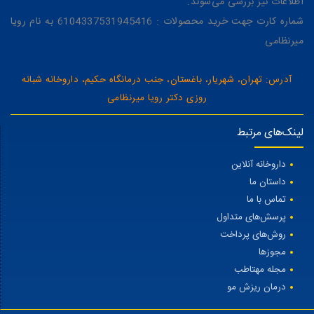
اطلاعات نیز بررسی می‌شوند.
شماره کارت جهت خرید محصولات : 6104337531945416 به نام رویا
میرنظامی
آدرس: تهران، شهریار، باغستان، جنب درمانگاه حکیم، داروخانه شبانه
روزی دکتر رویا میرنظامی
لینک‌های مرتبط
داروخانه آنلاین
داستان ما
تماس با ما
پرسش‌های متداول
روش‌های پرداخت
مجوزها
مجله مهتاطب
درمان ریزش مو