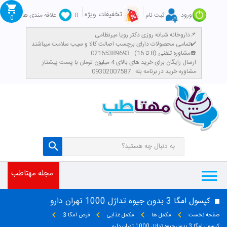
تخفیفات ویژه
ورود
ثبت نام
0
علاقه مندی ها
0
داروخانه شبانه روزی دکتر رویا میرنظامی📌
تمامی محصولات دارای برچسب اصالت کالا و سیب سلامت میباشند✔️
مشاوره تلفنی (8 تا 16) : 02165389693☎️
​ارسال رایگان برای خرید های بالای 4 میلیون تومان با پست پیشتاز
مشاوره خرید در برنامه بله : 09302007587
مجله مهتاطب
کپسول امگا 3 بدون جیوه تداژل 1000 تهران دارو
صفحه نخست
مکمل ها
مکمل غذایی
قرص امگا 3
کپسول امگا 3 بدون جیوه تداژل 1000 تهران دارو