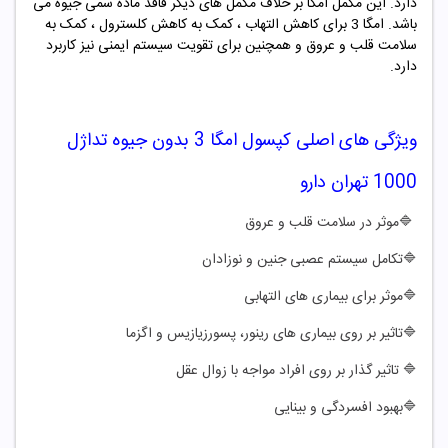
دارد.
این مکمل امگا بر خلاف مکمل های دیگر فاقد ماده سمی جیوه می
باشد. امگا 3 برای کاهش التهاب ، کمک به کاهش کلسترول ، کمک به
سلامت قلب و عروق و همچنین برای تقویت سیستم ایمنی نیز کاربرد
دارد.
ویژگی های اصلی کپسول امگا 3 بدون جیوه
تداژل
1000 تهران دارو
🔷
موثر در سلامت قلب و عروق
🔷
تکامل سیستم عصبی جنین و نوزادان
🔷
موثر برای بیماری های التهابی
🔷
تاثیر بر روی بیماری های رینور، پسورزیازیس و اگزما
🔷
تاثیر گذار بر روی افراد مواجه با زوال عقل
🔷
بهبود افسردگی و بینایی