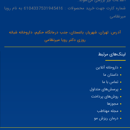
اطلاعات نیز بررسی می‌شوند.
شماره کارت جهت خرید محصولات : 6104337531945416 به نام رویا
میرنظامی
آدرس: تهران، شهریار، باغستان، جنب درمانگاه حکیم، داروخانه شبانه
روزی دکتر رویا میرنظامی
لینک‌های مرتبط
داروخانه آنلاین
داستان ما
تماس با ما
پرسش‌های متداول
روش‌های پرداخت
مجوزها
مجله مهتاطب
درمان ریزش مو