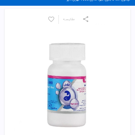
مقایسـه