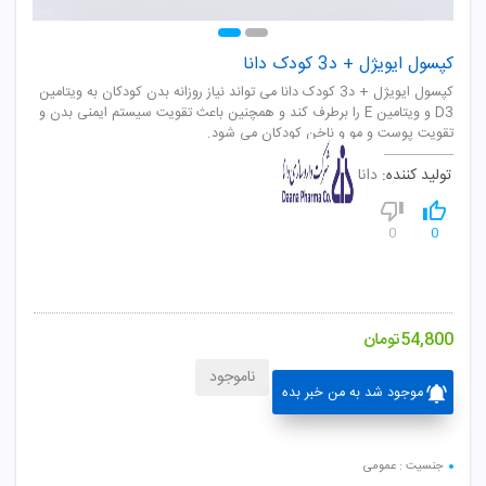
کپسول ایویژل + د3 کودک دانا
کپسول ایویژل + د3 کودک دانا می تواند نیاز روزانه بدن کودکان به ویتامین
D3 و ویتامین E را برطرف کند و همچنین باعث تقویت سیستم ایمنی بدن و
تقویت پوست و مو و ناخن کودکان می شود.
تولید کننده:
دانا
0
0
54,800
تومان
ناموجود
موجود شد به من خبر بده
جنسیت : عمومی