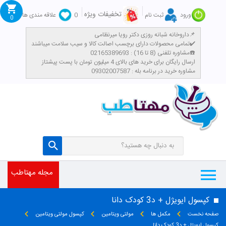
تخفیفات ویژه
ورود
ثبت نام
0
علاقه مندی ها
0
داروخانه شبانه روزی دکتر رویا میرنظامی📌
تمامی محصولات دارای برچسب اصالت کالا و سیب سلامت میباشند✔️
مشاوره تلفنی (8 تا 16) : 02165389693☎️
​ارسال رایگان برای خرید های بالای 4 میلیون تومان با پست پیشتاز
مشاوره خرید در برنامه بله : 09302007587
مجله مهتاطب
کپسول ایویژل + د3 کودک دانا
صفحه نخست
مکمل ها
مولتی ویتامین
کپسول مولتی ویتامین
کپسول ایویژل + د3 کودک دانا