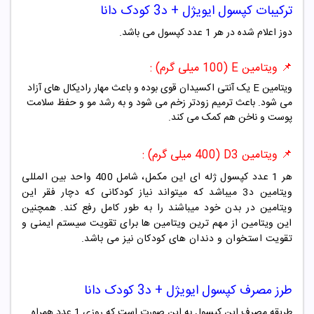
ترکیبات
کپسول
ایویژل + د3
کودک
دانا
دوز اعلام شده در هر 1 عدد کپسول می باشد.
📌 ویتامین E (100 میلی گرم) :
ویتامین E یک آنتی اکسیدان قوی بوده و باعث مهار رادیکال های آزاد
می شود. باعث ترمیم زودتر زخم می شود و به رشد مو و حفظ سلامت
پوست و ناخن هم کمک می کند.
📌 ویتامین D3 (400 میلی گرم) :
هر 1 عدد کپسول ژله ای این مکمل، شامل 400 واحد بین المللی
ویتامین د3 میباشد که میتواند نیاز کودکانی که دچار فقر این
ویتامین در بدن خود میباشند را به طور کامل رفع کند. همچنین
این ویتامین از مهم ترین ویتامین ها برای تقویت سیستم ایمنی و
تقویت استخوان و دندان های کودکان نیز می باشد.
طرز مصرف
کپسول
ایویژل + د3
کودک
دانا
طریقه مصرف این کپسول به این صورت است که روزی 1 عدد همراه