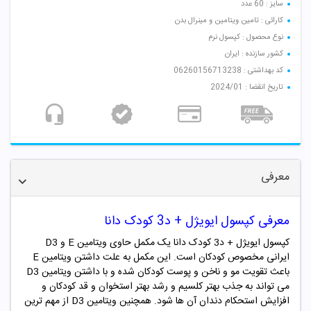
سایز : 60 عدد
کارائی : تامین ویتامین و مینرال بدن
نوع محصول : کپسول نرم
کشور سازنده : ایران
کد بهداشتی : 06260156713238
تاریخ انقضا : 2024/01
معرفی
معرفی کپسول ایویژل + د3 کودک دانا
کپسول ایویژل + د3 کودک دانا یک مکمل حاوی ویتامین E و D3
ایرانی مخصوص کودکان است. این مکمل به علت داشتن ویتامین E
باعث تقویت مو و ناخن و پوست کودکان شده و با داشتن ویتامین D3
می تواند به جذب بهتر کلسیم و رشد بهتر استخوان و قد کودکان و
افزایش استحکام دندان آن ها شود. همچنین ویتامین D3 از مهم ترین