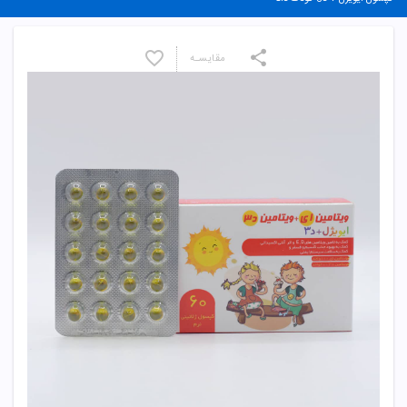
مقایسـه