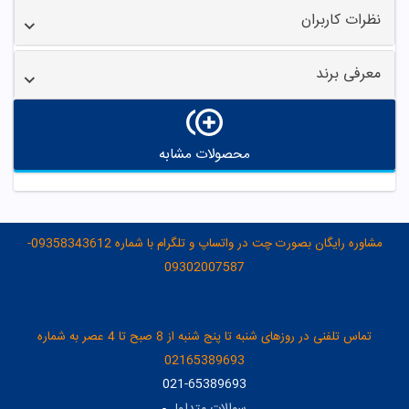
نظرات کاربران
معرفی برند
محصولات مشابه
مشاوره رایگان بصورت چت در واتساپ و تلگرام با شماره 09358343612-
09302007587
تماس تلفنی در روزهای شنبه تا پنج شنبه از 8 صبح تا 4 عصر به شماره
02165389693
021-65389693
سوالات متداول
-