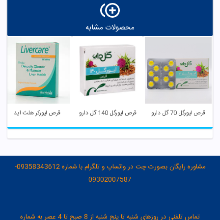
محصولات مشابه
قرص لیورگل 70 گل دارو
قرص لیورگل 140 گل دارو
قرص لیورکر هلث اید
مشاوره رایگان بصورت چت در واتساپ و تلگرام با شماره 09358343612-
09302007587
تماس تلفنی در روزهای شنبه تا پنج شنبه از 8 صبح تا 4 عصر به شماره