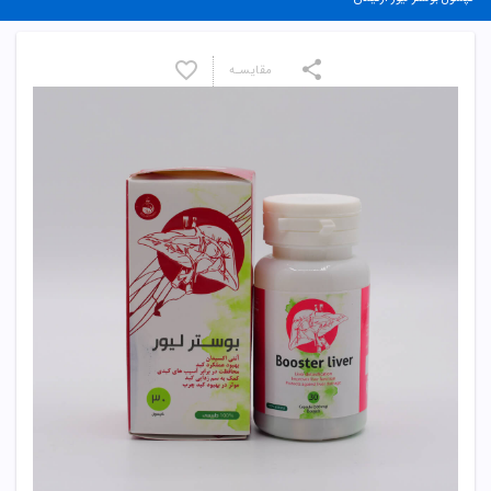
مقایسـه