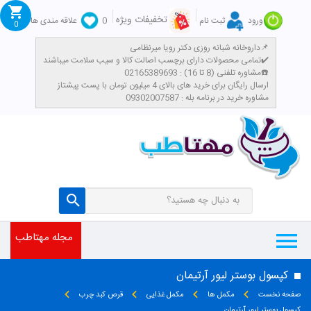
تخفیفات ویژه
ورود
ثبت نام
0
علاقه مندی ها
0
داروخانه شبانه روزی دکتر رویا میرنظامی📌
تمامی محصولات دارای برچسب اصالت کالا و سیب سلامت میباشند✔️
مشاوره تلفنی (8 تا 16) : 02165389693☎️
​ارسال رایگان برای خرید های بالای 4 میلیون تومان با پست پیشتاز
مشاوره خرید در برنامه بله : 09302007587
مجله مهتاطب
کپسول بوستر لیور آرتیمان
صفحه نخست
مکمل ها
مکمل غذایی
قرص کبد چرب
کپسول بوستر لیور آرتیمان