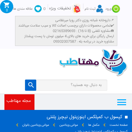
تخفیفات ویژه
ورود
ثبت نام
0
علاقه مندی ها
0
داروخانه شبانه روزی دکتر رویا میرنظامی📌
تمامی محصولات دارای برچسب اصالت کالا و سیب سلامت میباشند✔️
مشاوره تلفنی (8 تا 16) : 02165389693☎️
​ارسال رایگان برای خرید های بالای 4 میلیون تومان با پست پیشتاز
مشاوره خرید در برنامه بله : 09302007587
مجله مهتاطب
کپسول ب کمپلکس اینوزیتول نیچرز پلنتی
صفحه نخست
مکمل ها
مولتی ویتامین
مولتی ویتامین بانوان
کپسول ب کمپلکس اینوزیتول نیچرز پلنتی