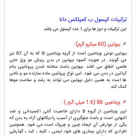
ترکیبات کپسول ب کمپلکس دانا
این ترکیبات و دوز ها برای 1 عدد کپسول می باشد.
📌
بیوتین (60 میکرو گرم) :
بیوتین نوعی ویتامین است از گروه ویتامین B که به آن B7 نیز
می گویند. در صورت کمبود بیوتین در بدن ریزش مو وئ حتی
طاسی اتفاق می افتد. بیوتین باعث ساخته شدن پروتئینی بنام
کراتین در بدن می شود. این نوع پروتئین ماده سازنده مو و ناخن
ها است به همین دلیل بیوتین می تواند به رشد و سلامت موها
کمک کند.
📌
ویتامین B6 (1.6 میلی گرم ) :
این ویتامین از گروه B دارای خاصیت آنتی اکسیدانی و ضد
التهابی است و باعث جلوگیری از آسیب رادیکالهای آزاد به بدن که
یکی از عوارض آن ایجاد چین و چروک است می شود. همچنین
افرادی که دارای بیماری های خود ایمنی ، کلیه ، کبد ، گوارشی