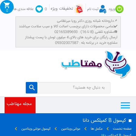
تخفیفات ویژه
ورود
ثبت نام
0
علاقه مندی ها
0
داروخانه شبانه روزی دکتر رویا میرنظامی📌
تمامی محصولات دارای برچسب اصالت کالا و سیب سلامت میباشند✔️
مشاوره تلفنی (8 تا 16) : 02165389693☎️
​ارسال رایگان برای خرید های بالای 4 میلیون تومان با پست پیشتاز
مشاوره خرید در برنامه بله : 09302007587
مجله مهتاطب
کپسول B کمپلکس دانا
صفحه نخست
مکمل ها
مولتی ویتامین
کپسول مولتی ویتامین
کپسول B کمپلکس دانا