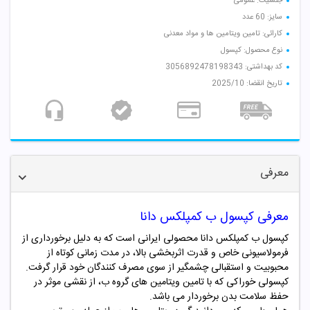
جنسیت: عمومی
سایز: 60 عدد
کارائی: تامین ویتامین ها و مواد معدنی
نوع محصول: کپسول
کد بهداشتی: 3056892478198343
تاریخ انقضا: 2025/10
معرفی
معرفی کپسول ب کمپلکس دانا
کپسول ب کمپلکس دانا محصولی ایرانی است که به دلیل برخورداری از
فرمولاسیونی خاص و قدرت اثربخشی بالا، در مدت زمانی کوتاه از
محبوبیت و استقبالی چشمگیر از سوی مصرف کنندگان خود قرار گرفت.
کپسولی خوراکی که با تامین ویتامین های گروه ب، از نقشی موثر در
حفظ سلامت بدن برخوردار می باشد.