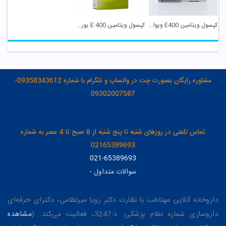
کپسول ویتامین E400 ویواتیون
کپسول ویتامین 400 E یوروویتال
مشاوره رایگان بصورت چت در واتساپ و تلگرام با شماره 09358343612-
09302007587
تماس تلفنی در روزهای شنبه تا پنج شنبه از 8 صبح تا 4 عصر به شماره
02165389693
021-65389693
سوالات متداول
-
داروخانه آنلاین مهتاطب با نظارت دکتر رویا میرنظامی، دکترای حرفه‌ای
داروسازی شماره نظام پزشکی: د-3247، فعالیت می‌کند. (
مشاهده