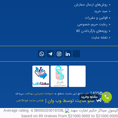
روش‌های ارسال سفارش
سبد خرید
قوانین و مقررات
رعایت حریم خصوصی
رویه‌های بازگرداندن کالا
نقشه سایت
©1405
کلیه حقوق این سایت متعلق به
داروخانه اینترنتی مهتاطب
می‌باشد
مشاوه وخرید
سئو سایت توسط وب وان |
طراحی سایت فروشگاهی
کپسول سیناکر حکیم تجارت سهند
,
4.58000205018558
Average rating:
based on
89
reviews
from $
21000.0000
to $
21000.0000