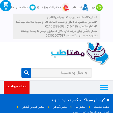
تخفیفات ویژه
ورود
ثبت نام
0
علاقه مندی ها
0
داروخانه شبانه روزی دکتر رویا میرنظامی📌
تمامی محصولات دارای برچسب اصالت کالا و سیب سلامت میباشند✔️
مشاوره تلفنی (8 تا 16) : 02165389693☎️
​ارسال رایگان برای خرید های بالای 4 میلیون تومان با پست پیشتاز
مشاوره خرید در برنامه بله : 09302007587
مجله مهتاطب
کپسول سیناکر حکیم تجارت سهند
صفحه نخست
مکمل ها
مکمل گیاهی
مکمل درمانی گیاهی
کپسول سیناکر حکیم تجارت سهند