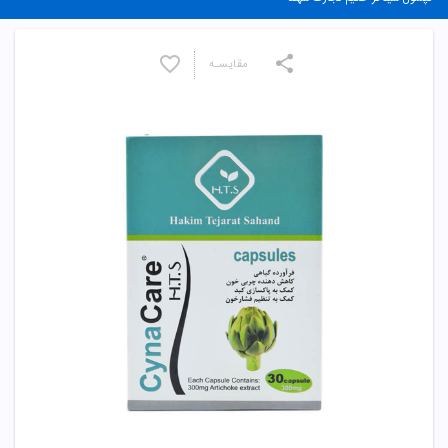
مقایسـه