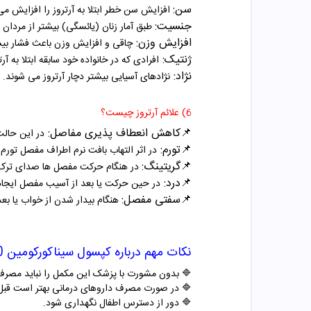
سن:
افزایش سن خطر ابتلا به آرتروز را افزایش م
جنسیت:
طبق آمار زنان (یائسگی) بیشتر از مردان ب
افزایش وزن:
چاقی و افزایش وزن باعث فشار بی
ژنتیک:
افرادی که در خانواده خود سابقه ابتلا به آرتر
نژاد:
نژادهای آسیایی بیشتر دچار آرتروز می شوند.
6) علائم آرتروز چیست؟
📌
کاهش انعطاف پذیری مفاصل:
در این حالت
📌
تورم:
در اثر التهاب بافت نرم اطراف مفصل تورم
📌
گریتینگ:
در هنگام حرکت مفصل ها صدای ترک
📌
درد:
در حین حرکت یا بعد از آسیب مفصل ایجا
📌
سفتی مفصل:
هنگام بیدار شدن از خواب یا ب
نکات مهم درباره
کپسول سیناکورکومین 40 میلی گرم اکسیر نانو سینا
🔷 بدون مشورت با پزشک این مکمل را نباید مصرف
🔷 در صورت مصرف داروهای درمانی بهتر است قب
🔷 دور از دسترس اطفال نگهداری شود.