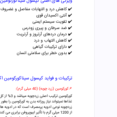
ویژگی های اصلی
کپسول سیناکورکومین 40 میلی گرم اکسیر نانو سین
✔️
کاهش درد و التهابات مفاصل و غضروف
✔️
آنتی اکسیدان قوی
✔️
تقویت سیستم ایمنی
✔️
ضد سرطان و پیری زودرس
✔️
درمان دردهای آرتروز و آرتریت
✔️
کاهش التهاب و درد
✔️
دارای ترکیبات گیاهی
✔️
بدون خطر برای سلامتی انسان
ترکیبات و فواید
کپسول سیناکورکومین اکس
📌کورکومین (زرد چوبه) (40 میلی گرم)
:
غذاها نمیتواند نیاز روزانه بدن به کورکومین را بطور 
زردچوبه نوعی ادویه پرمصرف است که در ادویه های
از 1200 میلی گرم با تأثیر ایبوپروفن برابری