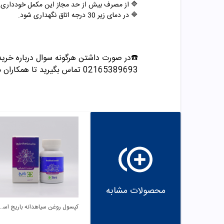
🔷 از مصرف بیش از حد مجاز این مکمل خودداری ک
🔷 در دمای زیر 30 درجه اتاق نگهداری شود.
☎️در صورت داشتن هرگونه سوال درباره خری
02165389693
تماس بگیرید تا همکاران ما
محصولات مشابه
کپسول روغن سیاهدانه ب