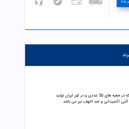
 بده
رند
کپسول سیناکورکومین یکی از مکگملهای کاملا گیاهی و بدون عوارض برای درمان التهابف ورم و دردمهای مفصلی مانند آرتروز می باشد که در جعبه های 50 عددی و در کور ایران تولید
نتی اکسیدانی و ضد التهاب نیز می باشد.