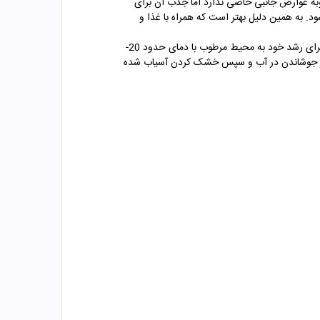
وبه عوارض جانبی خاصی ندارد اما جذب آن برای
. به همین دلیل بهتر است که همراه با غذا و
اصلی ترین مکان رویش زردچوبه هند است. زردچوبه گیاهی با قدمت طولانی است که در هند و کشورهای جنوب آسیا رشد می کند و برای رشد خود به محیط مرطوب با دمای حدود 20-
پس از جوشاندن در آب و سپس خشک کردن آسیاب شده