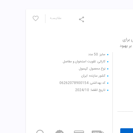
مقایسـه
اهی برای
ر بهبود
سایز: 50 عدد
کارائی: تقویت استخوان و مفاصل
نوع محصول: کپسول
کشور سازنده: ایران
کد بهداشتی: 06262078900154
تاریخ انقضا: 2024/10