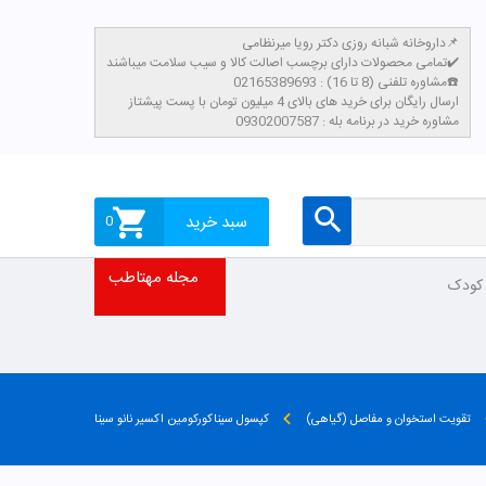
داروخانه شبانه روزی دکتر رویا میرنظامی📌
تمامی محصولات دارای برچسب اصالت کالا و سیب سلامت میباشند✔️
مشاوره تلفنی (8 تا 16) : 02165389693☎️
​ارسال رایگان برای خرید های بالای 4 میلیون تومان با پست پیشتاز
مشاوره خرید در برنامه بله : 09302007587
سبد خرید
0
مجله مهتاطب
 کودک
تقویت استخوان و مفاصل (گیاهی)
کپسول سیناکورکومین اکسیر نانو سینا