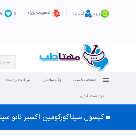
تخفیفات ویژه
ورود
ثبت نام
0
عل
صفحه نخست
پک سلامتی
مراقبت پوست
بهداشت فردی
کپسول سیناکورکومین اکسیر نانو سینا