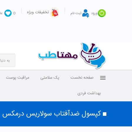
تخفیفات ویژه
ورود
ثبت نام
0
عل
صفحه نخست
پک سلامتی
مراقبت پوست
بهداشت فردی
کپسول ضدآفتاب سولاریس درمکس