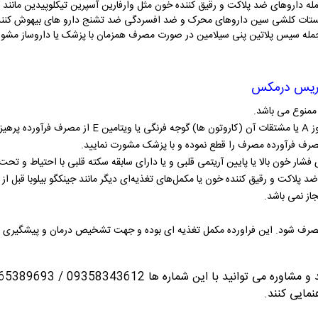
مله داروهای ضد پلاکت و رقیق کننده خون مثل وارفارین آسپرین تیکلوپیدین مانند ک
یستات کلشی سین داروهای محرک و ضد افسردگی ضد تشنج دارو های بیهوش کننده د
 جمله سیس پلاتین پنی سیلامین در صورت مصرف همزمان با پزشک یا داروساز مشور
اریس درمکس
ممنوع می باشد.
 گردد.
 فرآورده مصرف را قطع نموده و با پزشک مشورت نمایید.
یوی فشار خون بالا یا پایین آریتمی قلبی و یا دارای سابقه سکته قلبی با احتیاط و
پلاکت و رقیق کننده خون یا مکمل‌های تغذیه‌ای دیگر مانند جینکگو بیلوبا قبل از
ز نمی باشد.
صرف شود. این فراورده مکمل تغذیه ای بوده و جهت تشخیص درمان و پیشگیری از 
انید با این شماره ها 09358343612 / 02165389693
نمایی کنند.