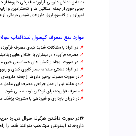
به دلیل تداخل دارویی فراورده با برخی داروها از ج
چربی خون از جمله استاتین ها و کلسترامین و ارل
امپرازول و لانسوپرازول داروهای شیمی درمانی از
موارد منع مصرف
کپسول ضدآفتاب سول
📌
در افراد با مشکلات شدید کبدی مصرف فرآورده 
📌
مصرف فرآورده در بیماران با اختلال هایپر‌ویتامینوز A یا مشتقات آن (کاروتون ها) گوجه فرنگی یا ویتامین E از مصرف فرآورده پرهیز
📌
در صورت ایجاد واکنش های حساسیتی حین مصرف
📌
در افراد دیابتی مبتلا به بیمار کلیوی کبدی و ر
📌
در صورت مصرف برخی داروها از جمله داروهای ضد 
📌
دو هفته قبل از عمل جراحی مصرف این مکمل مجا
📌
مصرف فراورده برای کودکان توصیه نمی شود.
📌
در دوران بارداری و شیردهی با مشورت پزشک م
☎️در صورت داشتن هرگونه سوال درباره خرید و مشاوره می تو
داروخانه اینترنتی مهتاطب بتوانند شما را راه