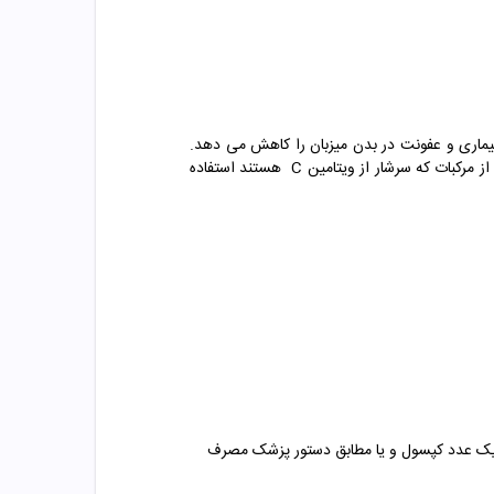
 می گردد و میزان ماندگاری بیماری و عفونت در بدن میزبان را کاهش می دهد.
همچنین کمبود آن در بدن باعث مستعد شدن بدن به بیماری می گردد به همین دلیل است که در زمان سرماخوردگی توصیه می شود از مرکبات که سرشار از ویتامین C هستند استفاده
ول همراه غذا و با یک لیوان آب به مدت دو هفته و پس از آن جهت ادامه مصرف، روزانه 2 بار، هر بار یک عدد کپسول و یا مطابق دستور پزشک مصرف