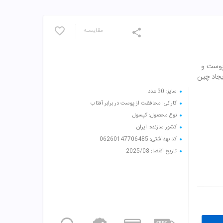
مقایسـه
پوست و
یجاد چین
سایز: 30 عدد
کارائی: محافظت از پوست در برابر آفتاب
نوع محصول: کپسول
کشور سازنده: ایران
کد بهداشتی: 06260147706485
تاریخ انقضا: 2025/08