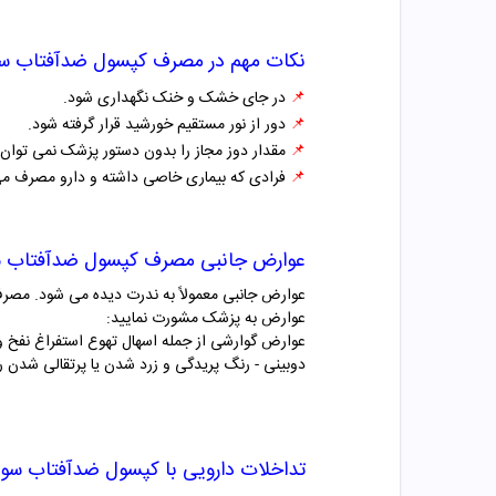
نکات مهم در مصرف
کپسول ضدآفتاب س
📌
در جای خشک و خنک نگهداری شود.
📌
دور از نور مستقیم خورشید قرار گرفته شود.
📌
مقدار دوز مجاز را بدون دستور پزشک نمی توان ت
📌
فرادی که بیماری خاصی داشته و دارو مصرف می کن
عوارض جانبی مصرف
کپسول ضدآفتاب 
عوارض جانبی معمولاً به ندرت دیده می شود. مصرف
عوارض به پزشک مشورت نمایید:
عوارض گوارشی از جمله اسهال تهوع استفراغ نف
دوبینی - رنگ پریدگی و زرد شدن یا پرتقالی شدن
تداخلات دارویی با
کپسول ضدآفتاب سو