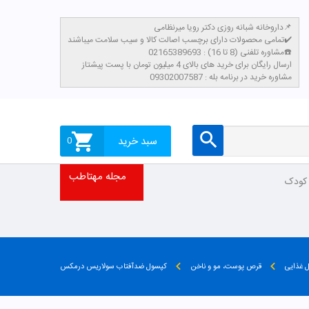
داروخانه شبانه روزی دکتر رویا میرنظامی📌
تمامی محصولات دارای برچسب اصالت کالا و سیب سلامت میباشند✔️
مشاوره تلفنی (8 تا 16) : 02165389693☎️
​ارسال رایگان برای خرید های بالای 4 میلیون تومان با پست پیشتاز
مشاوره خرید در برنامه بله : 09302007587
سبد خرید
0
مجله مهتاطب
 کودک
 غذایی
قرص پوست، مو و ناخن
کپسول ضدآفتاب سولاریس درمکس