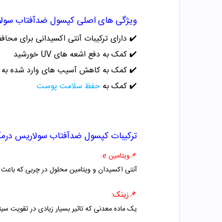
ویژگی های اصلی
کپسول ضدآفتاب سول
✔️
دارای ترکیبات آنتی اکسیدانی برای محا
✔️
کمک به دفع اشعه های UV خورشید
✔️
کمک به کاهش آسیب های وارد شده به پ
✔️
کمک به
حفظ سلامت پوست
ترکیبات
کپسول ضدآفتاب سولاریس در
📌ویتامین e
:
آنتی اکسیدان و ویتامین محلول در چربی که باعث
📌زینک:
یک ماده معدنی که تاثیر بسیار زیادی در تقویت سیتستم ایمنی و تولید سلوله