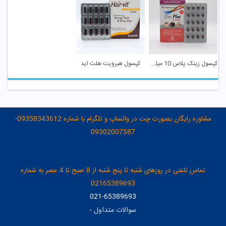
کپسول زینک پلاس 10 میلی گرم دانا
کپسول هیرویت هلث اید
مشاوره رایگان بصورت چت در واتساپ و تلگرام با شماره 09358343612-
09302007587
تماس تلفنی در روزهای شنبه تا پنج شنبه از 8 صبح تا 4 عصر به شماره
02165389693
021-65389693
سوالات متداول
-