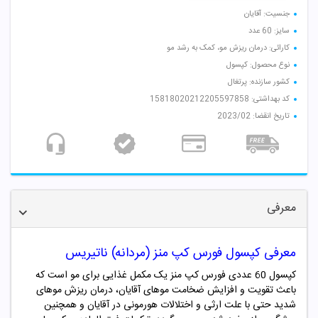
جنسیت: آقایان
سایز: 60 عدد
کارائی: درمان ریزش مو، کمک به رشد مو
نوع محصول: کپسول
کشور سازنده: پرتغال
کد بهداشتی: 15818020212205597858
تاریخ انقضا: 2023/02
معرفی
معرفی کپسول فورس کپ منز (مردانه) ناتیریس
کپسول 60 عددی فورس کپ منز یک مکمل غذایی برای مو است که
باعث تقویت و افزایش ضخامت موهای آقایان، درمان ریزش موهای
شدید حتی با علت ارثی و اختلالات هورمونی در آقایان و همچنین