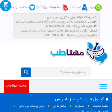
تخفیفات ویژه
ورود
ثبت نام
0
علاقه مندی ها
0
داروخانه شبانه روزی دکتر رویا میرنظامی📌
تمامی محصولات دارای برچسب اصالت کالا و سیب سلامت میباشند✔️
مشاوره تلفنی (8 تا 16) : 02165389693☎️
​ارسال رایگان برای خرید های بالای 4 میلیون تومان با پست پیشتاز
مشاوره خرید در برنامه بله : 09302007587
مجله مهتاطب
کپسول فورس کپ منز ناتیریس
صفحه نخست
مکمل ها
مکمل غذایی
قرص پوست، مو و ناخن
کپسول فورس کپ منز ناتیریس