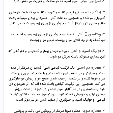
📌
متیونین:
نوعی آمینو اسید که در ساخت و تقویت مو نقش دارد.
📌
زینک:
ماده معدنی ترمیم کننده و تقویت کننده مو که باعث بازسازی
آسیبهای مو شده و همچنین به علت آنتی اکسیدان بودن میتواند باعث
خنثی سازی اثر رادیکال آزاد و جلوگیری از پیری زودرس کمک می کند.
📌
ویتامین E:
آنتی اکسیدان، جلوگیری از پیری زودرس و آسیب به
مو، کمک به تولید کلاژن مو و پوست، نرمی مو و پوست
📌
فولیک اسید و آهن:
بهبود و درمان بیماری کمخونی و فقر آهن که
این بیماری میتواند باعث ریزش مو شود.
📌
عصاره دم اسبی:
یک ترکیب گیاهی آنتی اکسیدان سرشار از ماده
معدنی سیلیکون می باشد. این ماده معدنی باعث جذب چربی پوست
سر و موها شده و در نتیجه از چرب شدن سریع مو و ریزش مو جلوگیری
می کند. همچنین این ترکیبات گیاهی باعث شده اند که اثر هورمون دی
هیدروتستسترون در سر آقایان مهار شده و در نتیجه از شدت ریزش
موهای ارثی و هومونی کاسته شود. این کپسول به علت داشتن ترکیبات
گیاهی و فولیک اسید بر جلوگیری از سفید شدن مو نیز موثر است.
📌
عصاره سویا:
عصاره سویا سرشار از پروتئین می باشد و پروتئین