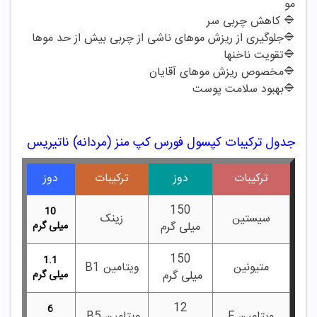
مو
🔷 کاهش چربی سر
🔷جلوگیری از ریزش موهای ناشی از چربی بیش از حد موها
🔷تقویت ناخنها
🔷مخصوص ریزش موهای آقایان
🔷بهبود سلامت پوست
جدول ترکیبات کپسول فورس کپ منز (مردانه) ناتیریس
ترکیبات
دوز
ترکیبات
دوز
150
10
سیستین
زینک
میلی گرم
میلی گرم
150
1.1
متیونین
ویتامین B1
میلی گرم
میلی گرم
12
6
ویتامین E
ویتامین B5