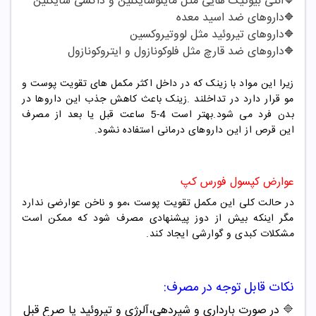
آنتی بیوتیک هایی مثل ماینوسایکلین و داکسی سایکلین
🔷
داروهای ضد اسید معده
🔷
داروهای تیروئید مثل لووتیروکسین
🔷
داروهای ضد قارچ مثل فلوکونازول و ایتروکونازول
🔷
زیرا این مواد با زینک که در داخل اکثر مکمل های تقویت پوست و
مو قرار دارد در تداخلند .زینک باعث کاهش جذب این داروها در
بدن فرد می شود.بهتر است 4-5 ساعت قبل یا بعد از مصرف
این قرص از این داروهای درمانی استفاده نشود.
عوارض کپسول فورس کپ
در حالت کلی این مکمل تقویت پوست ،مو و ناخن عوارضی ندارد
مگر اینکه بیش از دوز پیشنهادی مصرف شود که ممکن است
مشکلات کبدی و گوارشی ایجاد کند.
نکات قابل توجه در مصرف:
🔷
در صورت بارداری و شیردهی،آلرژی و تیروئید یا صرع قبل