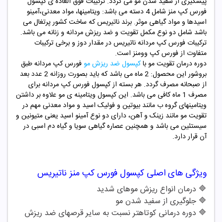
پیشگیری از سفید شدن مو می گردد. ترکیبات فوق العاده ی کپسول
فورس کپ منز شامل 4 دسته می باشد: ویتامینها، مواد معدنی،آمینو
اسیدها و مواد گیاهی موثر. برند ناتیریس که ساخت کشور پرتغال می
باشد شامل دو نوع مکمل تقویت و ضد ریزش مردانه و زنانه می باشد.
ترکیبات فورس کپ مردانه ناتیریس در مقدار دوز و برخی ترکیبات
متفاوت از فورس کپ وومنز است.
دوره درمان تقویت مو با
کپسول ضد ریزش مو
فورس کپ مردانه طبق
بروشور این محصول: 2 ماه می باشد که باید بصورت روزانه 2 عدد بعد
از صبحانه مصرف گردد. هر بسته از کپسول فورس کپ مردانه برای
مصرف 1 ماه کافی می باشد. این کپسول ویتامینه ی مو علاوه بر داشتن
ویتامینهای گروه ب مانند بیوتین و فولیک اسید و مواد معدنی مهم در
تقویت مو مانند زینک و آهن، دارای دو نوع آمینو اسید یعنی متیونین و
سیستئین می باشد و همچنین عصاره گیاهی سویا و گیاه دم اسبی در
آن قرار دارد.
ویژگی های اصلی کپسول فورس کپ منز ناتیریس
🔷 درمان انواع ریزش موهای شدید
🔷 جلوگیری از سفید شدن مو
🔷 دوره درمانی کوتاهتر نسبت به سایر قرصهای ضد ریزش