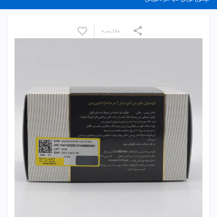
مقایسـه