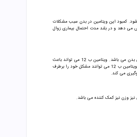
شود.
کمبود این ویتامین در بدن سبب مشکلات
ن ماکولا را بسیار افزایش می دهد و در بلند مدت احتمال بیماری زوال
ویتامین B12 را می توان از جمله اصلی ترین ویتامین های گروه ب دانست. ویتامین B12 دارای مزایای بسیار زیادی برای بدن می باشد. ویتامین ب 12 می تواند باعث
رفع خستگی مفرط بدن بشود. بدین ترتیب افرادی که برای مدت زمانی طولانی احساس خستگی دارند، با استفاده از قرص ویتامین ب 12 می توانند مشکل خود را برطرف
وگیری می کند.
یز وزن نیز کمک کننده می باشد.