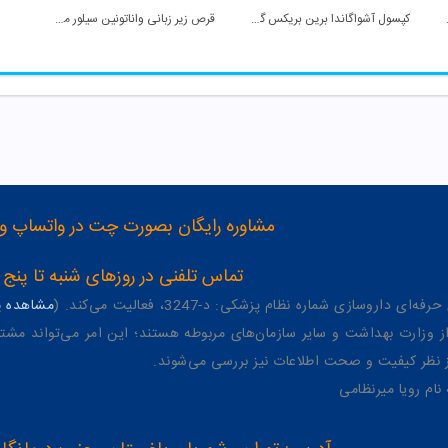
وروویتال
کپسول آشواگاندا برین بریکس گرین نیچر
قرص زیر زبانی واناتونین سیلور ملاتونین نورم لایف
مشاوره رایگان بصورت چت در واتساپ و تلگرام با شماره 12
تماس تلفنی در روزهای شنبه تا پنج شنبه از 8 صبح تا 4 عصر به شمار
وسازی شماره نظام پزشکی: د-3247، فعالیت می‌کند. (
مشاهده پر
وزارت بهداشت و سایر سازمان‌های مربوطه هستند؛ این امر می‌تواند مشتر
از نظر کیفیت و صحت اطلاعات نیز بررسی می‌شوند.