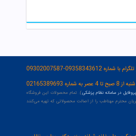
093583436-09302007587
ه 02165389693
وفایل در سامانه نظام پزشکی
). تمام محصولات این فروشگاه
یان محترم مهتاطب را از اصالت محصولاتی که تهیه می‌کنند