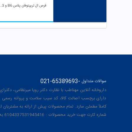
قرص ال تریپتوفان پلاس B6 و B3 ی
021-65389693
-
سوالات متداول
داروخانه آنلاین مهتاطب با نظارت دکتر رویا میرنظامی، دکترای حرفه‌ای دار
دارای برچسب اصالت کالا، کد سیب سلامت و پروانه رسمی از 
کاملاً مطمئن سازد. تمام محصولات پیش از ارائه به مشتریان 
شماره کارت جهت خرید محصولات : 6104337531945416 به نام رویا میرنظامی