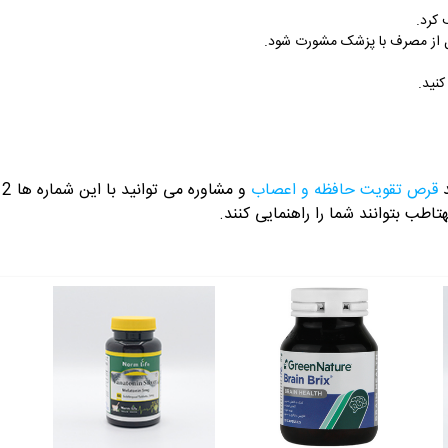
 کرد.
ل از مصرف با پزشک مشورت شود.
نید.
د
قرص تقویت حافظه و اعصاب
و مشاوره می توانید با این شماره ها 09358343612 / 02165389693
هتاطب بتوانند شما را راهنمایی کنند.