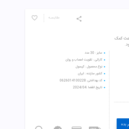
مقایسـه
 ویتامین B6 میباشد که باعث کمک
د.
سایز : 30 عدد
کارائی :‌ تقویت اعصاب و روان
نوع محصول : کپسول
کشور سازنده : ایران
کد بهداشتی :‌0626014100228
تاریخ انقضا :‌2024/04
 بده