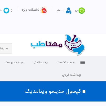
تخفیفات ویژه
ورود
ثبت نام
0
عل
صفحه نخست
پک سلامتی
مراقبت پوست
بهداشت فردی
کپسول مدیسو ویتامدیک