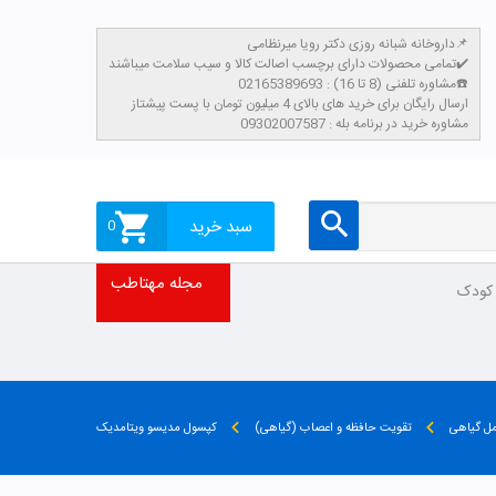
داروخانه شبانه روزی دکتر رویا میرنظامی📌
تمامی محصولات دارای برچسب اصالت کالا و سیب سلامت میباشند✔️
مشاوره تلفنی (8 تا 16) : 02165389693☎️
​ارسال رایگان برای خرید های بالای 4 میلیون تومان با پست پیشتاز
مشاوره خرید در برنامه بله : 09302007587
سبد خرید
0
مجله مهتاطب
 کودک
ل گیاهی
تقویت حافظه و اعصاب (گیاهی)
کپسول مدیسو ویتامدیک