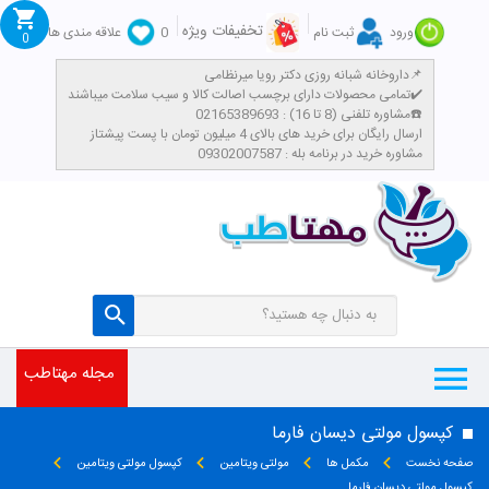
تخفیفات ویژه
ورود
ثبت نام
0
علاقه مندی ها
0
داروخانه شبانه روزی دکتر رویا میرنظامی📌
تمامی محصولات دارای برچسب اصالت کالا و سیب سلامت میباشند✔️
مشاوره تلفنی (8 تا 16) : 02165389693☎️
​ارسال رایگان برای خرید های بالای 4 میلیون تومان با پست پیشتاز
مشاوره خرید در برنامه بله : 09302007587
مجله مهتاطب
کپسول مولتی دیسان فارما
صفحه نخست
مکمل ها
مولتی ویتامین
کپسول مولتی ویتامین
کپسول مولتی دیسان فارما