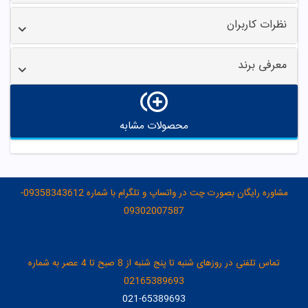
نظرات کاربران
معرفی برند
محصولات مشابه
مشاوره رایگان بصورت چت در واتساپ و تلگرام با شماره 09358343612-
09302007587
تماس تلفنی در روزهای شنبه تا پنج شنبه از 8 صبح تا 4 عصر به شماره
02165389693
021-65389693