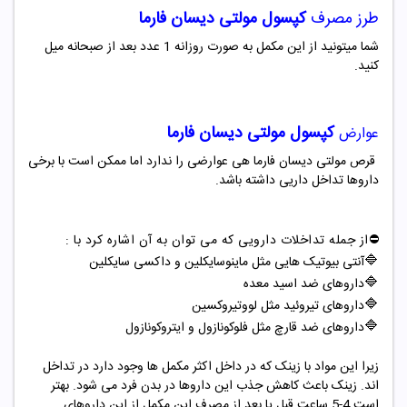
طرز مصرف
کپسول
مولتی دیسان فارما
شما میتونید از این مکمل به صورت روزانه 1 عدد بعد از صبحانه میل
کنید.
کپسول
مولتی دیسان فارما
عوارض
قرص مولتی دیسان فارما هی عوارضی را ندارد اما ممکن است با برخی
داروها تداخل داریی داشته باشد.
⛔️از جمله تداخلات دارویی که می توان به آن اشاره کرد با :
🔷
آنتی بیوتیک هایی مثل ماینوسایکلین و داکسی سایکلین
🔷
داروهای ضد اسید معده
🔷
داروهای تیروئید مثل لووتیروکسین
🔷
داروهای ضد قارچ مثل فلوکونازول و ایتروکونازول
زیرا این مواد با زینک که در داخل اکثر مکمل ها وجود دارد در تداخل
اند. زینک باعث کاهش جذب این داروها در بدن فرد می شود. بهتر
است 4-5 ساعت قبل یا بعد از مصرف این مکمل از این داروهای