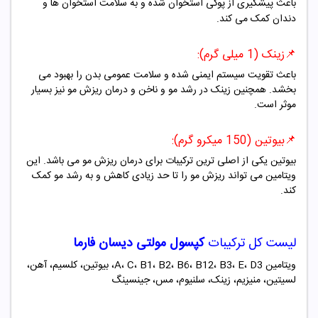
باعث پیشگیری از پوکی استخوان شده و به سلامت استخوان ها و
دندان کمک می کند.
📌زینک (1 میلی گرم):
باعث تقویت سیستم ایمنی شده و سلامت عمومی بدن را بهبود می
بخشد. همچنین زینک در رشد مو و ناخن و درمان ریزش مو نیز بسیار
موثر است.
📌بیوتین (150 میکرو گرم):
بیوتین یکی از اصلی ترین ترکیبات برای درمان ریزش مو می باشد. این
ویتامین می تواند ریزش مو را تا حد زیادی کاهش و به رشد مو کمک
کند.
لیست کل ترکیبات
کپسول
مولتی دیسان فارما
ویتامین A، C، B1، B2، B6، B12، B3، E، D3، بیوتین، کلسیم، آهن،
لسیتین، منیزیم، زینک، سلنیوم، مس، جینسینگ