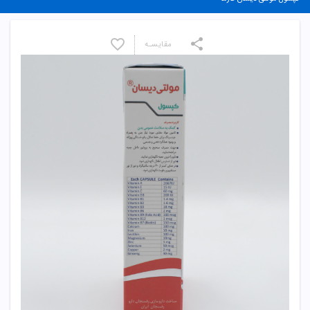
مقایسـه