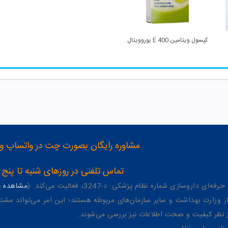
کپسول ویتامین 400 E یوروویتال
مشاوره رایگان بصورت چت در واتساپ و تلگرام با شماره 12
تماس تلفنی در روزهای شنبه تا پنج شنبه از 8 صبح تا 4 عصر به شمار
وسازی شماره نظام پزشکی: د-3247، فعالیت می‌کند. (
مشاهده پر
وزارت بهداشت و سایر سازمان‌های مربوطه هستند؛ این امر می‌تواند مشتر
از نظر کیفیت و صحت اطلاعات نیز بررسی می‌شوند.