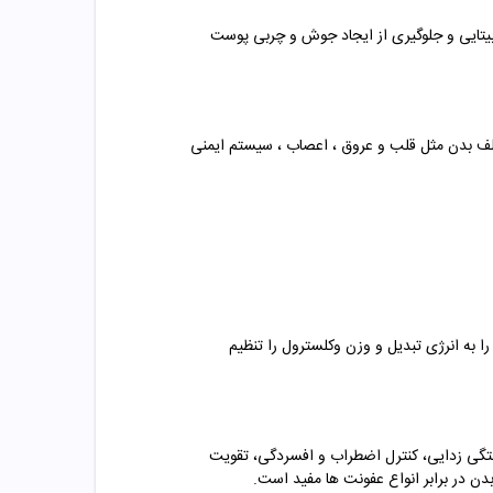
 نیازی که بدن به این ویتامین دارد به ویتامین آ تبدیل می شود.ویتامین A باعث تقویت بیتایی و جلوگیری از ایجاد جوش و چربی پوست
B ) که برای کمک به سلامت سیستم های مختلف بدن مثل قلب و عروق ، اعصاب ، سیستم ایمنی
ا به انرژی تبدیل و وزن وکلسترول را تنظیم
تگی زدایی، کنترل اضطراب و افسردگی، تقویت
 در برابر انواع عفونت ها مفید است.