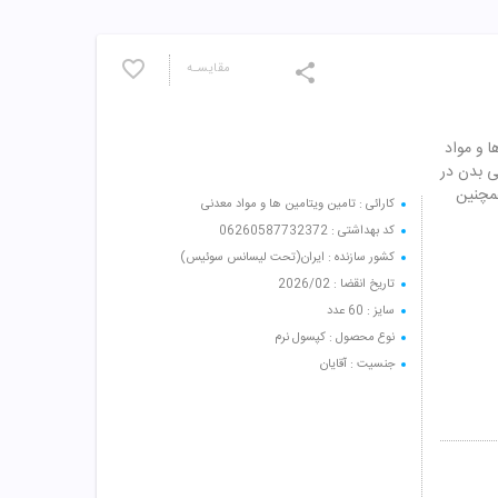
مقایسـه
ا و مواد
ی بدن در
مچنین
کارائی : تامین ویتامین ها و مواد معدنی
کد بهداشتی : 06260587732372
کشور سازنده : ایران(تحت لیسانس سوئیس)
تاریخ انقضا : 2026/02
سایز : 60 عدد
نوع محصول : کپسول نرم
جنسیت : آقایان