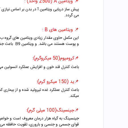
📌 ویتامین A
(2500 واحد) :
می گردد.
📌 ویتامین های B :
و پوست هستند می باشد. و ویتامین B9 باعث جذب بیشتر آهن می گردد.
📌کرومیوم(50 میکروگرم):
باعث کنترل قند خون و افزایش عملکرد انسولین م
📌ید (150 میکرو گرم):
باعث کنترل عملکرد غده تیروئید شده و از بیماری ک
میکند.
📌
جینسینگ(100 میلی گرم):
جینسینگ به گیاه هزار درمان معروف است و خواص 
قوای جسمی و جنسی و باروری، تقویت حافظه می با