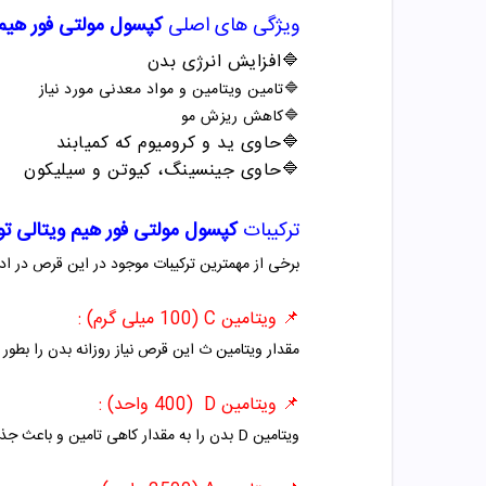
ویژگی های اصلی
کپسول مولتی فور هیم 
🔷
افزایش انرژی بدن
🔷
تامین ویتامین و مواد معدنی مورد نیاز
🔷
کاهش ریزش مو
🔷
حاوی ید و کرومیوم که کمیابند
🔷
حاوی جینسینگ، کیوتن و سیلیکون
ترکیبات
کپسول مولتی فور هیم ویتالی ت
برخی از مهمترین ترکیبات موجود در این قرص در ادامه معرفی 
📌 ویتامین C
(100 میلی گرم) :
مقدار ویتامین ث این قرص نیاز روزانه بدن را بطو
📌 ویتامین D (400 واحد) :
ویتامین D بدن را به مقدار کاهی تامین و باعث جذب کلسیم بیشتر در بدن و از طرفی جلوگیری از ریزش موها می شود.