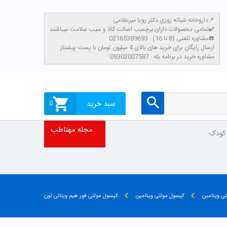
داروخانه شبانه روزی دکتر رویا میرنظامی📌
تمامی محصولات دارای برچسب اصالت کالا و سیب سلامت میباشند✔️
مشاوره تلفنی (8 تا 16) : 02165389693☎️
​ارسال رایگان برای خرید های بالای 4 میلیون تومان با پست پیشتاز
مشاوره خرید در برنامه بله : 09302007587
سبد خرید
0
مجله مهتاطب
 کودک
تی ویتامین
کپسول مولتی ویتامین
کپسول مولتی فور هیم ویتالی تون