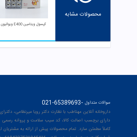
محصولات مشابه
کپسول ویتامین E400 ویواتیون
021-65389693
-
سوالات متداول
داروخانه آنلاین مهتاطب با نظارت دکتر رویا میرنظامی، دکترای حرفه‌ای دار
دارای برچسب اصالت کالا، کد سیب سلامت و پروانه رسمی از 
کاملاً مطمئن سازد. تمام محصولات پیش از ارائه به مشتریان 