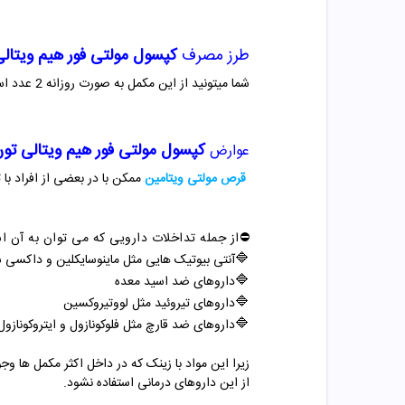
طرز مصرف
کپسول مولتی فور هیم ویتال
شما میتونید از این مکمل به صورت روزانه 2 عدد استفاده کنید. بهتر این مکمل را همراه با وعده غذایی مصرف کنید تا دچار مشکلاتی مثل معده درد نشوید.
کپسول مولتی فور هیم ویتالی تو
عوارض
قرص مولتی ویتامین
ممکن با در بعضی از افراد ب
⛔️از جمله تداخلات دارویی که می توان به آن اشا
🔷
آنتی بیوتیک هایی مثل ماینوسایکلین و داکسی س
🔷
داروهای ضد اسید معده
🔷
داروهای تیروئید مثل لووتیروکسین
🔷
داروهای ضد قارچ مثل فلوکونازول و ایتروکونازول
از این داروهای درمانی استفاده نشود.