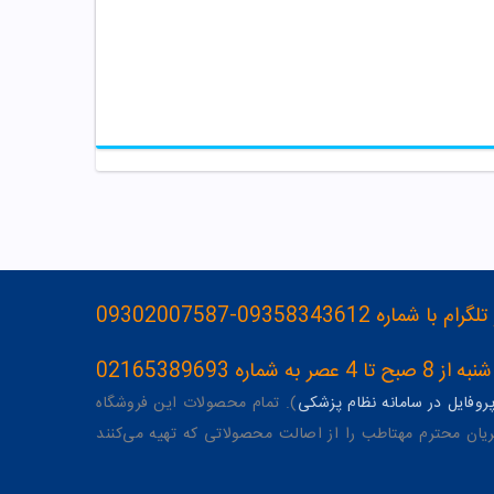
093583436-09302007587
ه 02165389693
وفایل در سامانه نظام پزشکی
). تمام محصولات این فروشگاه
یان محترم مهتاطب را از اصالت محصولاتی که تهیه می‌کنند