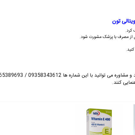
یتالی تون
 کرد.
ل از مصرف با پزشک مشورت شود.
نید.
انید با این شماره ها 09358343612 / 02165389693
نمایی کنند.