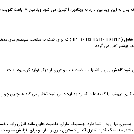
پیش ساز دریایی ویتامین آ در بدن بر اساس
این مکمل حاوی مقدار زیادی ویتامین های گروه ب شامل ( 1 B2 B3 B5 B7 B9 B12
ی شود.کاهش وزن و اشتها و سلامت قلب و عروق از دیگر فواید کرومیوم است.
م کاری تیروئید را که به علت کمبود ید ایجاد می شود تنظیم می کند.همچنین چربی ر
بسیاری برای بدن شما دارد. جنسینگ دارای خاصیت هایی مانند انرژی زایی، خس
شد. جنسینگ قدرت کنترل قند و کلسترول خون را دارد و برای افزایش مقاومت بدن