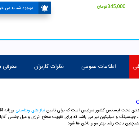
345,000
تومان
موجود شد به من خبر
فی
اطلاعات عمومی
نظرات کاربران
معرفی ب
ن
نیاز های ویتامینی
روزانه آق
 جینسینگ و سیلیکون نیز می باشد که برای تقویت سطح انرژی و میل جنسی آقایان 
 همچنین باعث رشد بهتر مو و ناخن ها شود.