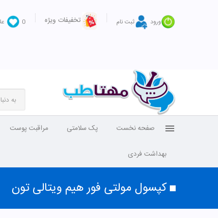
تخفیفات ویژه
ورود
ثبت نام
0
عل
صفحه نخست
پک سلامتی
مراقبت پوست
بهداشت فردی
کپسول مولتی فور هیم ویتالی تون